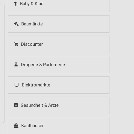
Baby & Kind
Baumärkte
14
Fr
15
Sa
16
So
17
Mo
18
Di
19
Mi
Discounter
 Hot Sommer Sale
Drogerie & Parfümerie
Elektromärkte
 Hot Sommer Sale
Gesundheit & Ärzte
Kaufhäuser