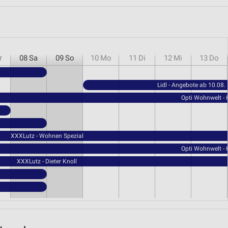
r
08
Sa
09
So
10
Mo
11
Di
12
Mi
13
Do
Lidl - Angebote ab 10.08.
Opti Wohnwelt -
XXXLutz - Wohnen Spezial
Opti Wohnwelt -
XXXLutz - Dieter Knoll