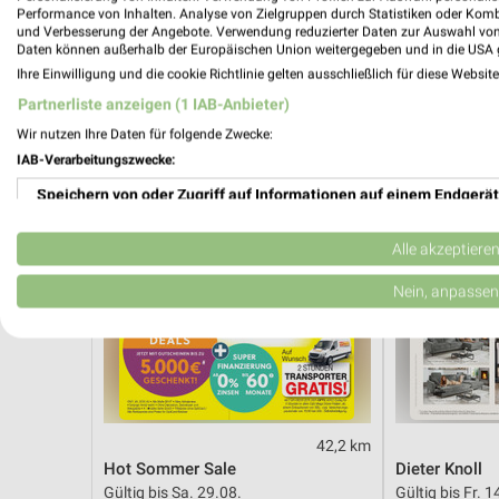
Noch heute gültig
Noch morgen g
Performance von Inhalten. Analyse von Zielgruppen durch Statistiken oder Kom
und Verbesserung der Angebote. Verwendung reduzierter Daten zur Auswahl von
Daten können außerhalb der Europäischen Union weitergegeben und in die USA 
Opti Wohnwelt
XXXLutz
Ihre Einwilligung und die cookie Richtlinie gelten ausschließlich für diese Websit
Partnerliste anzeigen (1 IAB-Anbieter)
Wir nutzen Ihre Daten für folgende Zwecke:
IAB-Verarbeitungszwecke:
Speichern von oder Zugriff auf Informationen auf einem Endgerät
Verwendung reduzierter Daten zur Auswahl von Werbeanzeigen
Alle akzeptiere
Erstellung von Profilen für personalisierte Werbung
Nein, anpassen
Verwendung von Profilen zur Auswahl personalisierter Werbung
Erstellung von Profilen zur Personalisierung von Inhalten
Verwendung von Profilen zur Auswahl personalisierter Inhalte
42,2 km
Hot Sommer Sale
Dieter Knoll
Messung der Werbeleistung
Gültig bis Sa. 29.08.
Gültig bis Fr. 1