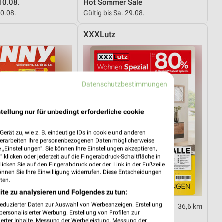
10.08.
Hot Sommer Sale
10.08.
Gültig bis Sa. 29.08.
XXXLutz
Datenschutzbestimmungen
tellung nur für unbedingt erforderliche cookie
erät zu, wie z. B. eindeutige IDs in cookie und anderen
verarbeiten Ihre personenbezogenen Daten möglicherweise
„Einstellungen“. Sie können Ihre Einstellungen akzeptieren,
 klicken oder jederzeit auf die Fingerabdruck-Schaltfläche in
klicken Sie auf den Fingerabdruck oder den Link in der Fußzeile
önnen Sie Ihre Einwilligung widerrufen. Diese Entscheidungen
ten.
ite zu analysieren und Folgendes zu tun:
reduzierter Daten zur Auswahl von Werbeanzeigen. Erstellung
13,3 km
36,6 km
ersonalisierter Werbung. Erstellung von Profilen zur
03.08.
Wohnen Spezial
ierter Inhalte. Messung der Werbeleistung. Messung der