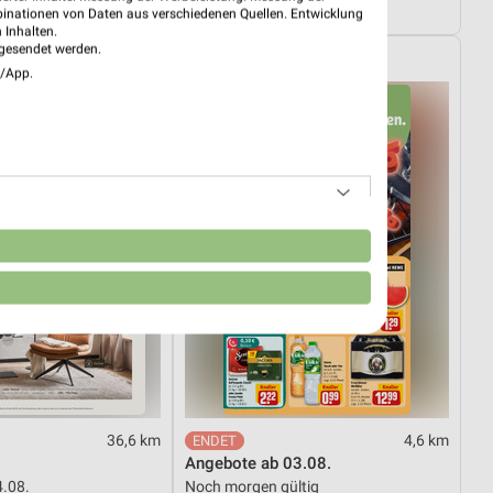
ültig
Gültig bis Fr. 14.08.
binationen von Daten aus verschiedenen Quellen. Entwicklung
 Inhalten.
gesendet werden.
REWE
e/App.
n
36,6 km
4,6 km
Angebote ab 03.08.
4.08.
Noch morgen gültig