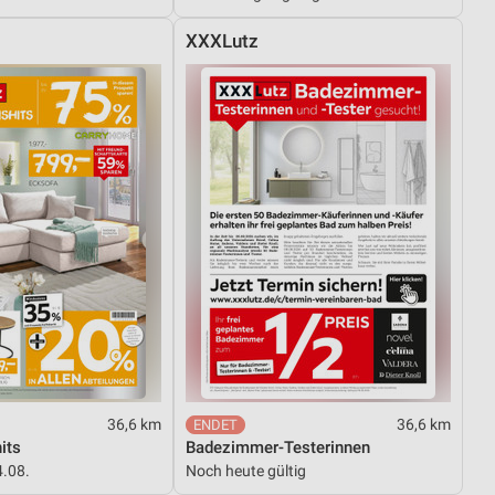
XXXLutz
von Daten aus verschiedenen
ren
36,6 km
36,6 km
its
Badezimmer-Testerinnen
4.08.
Noch heute gültig