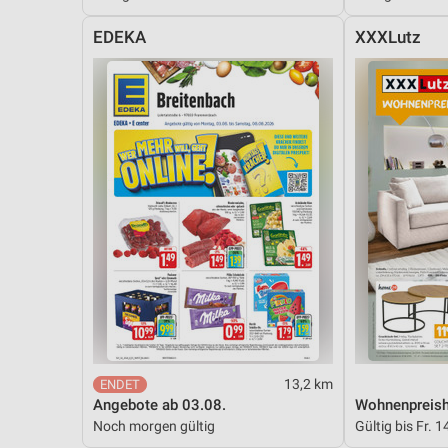
Messung der Performance von Inhalten
EDEKA
XXXLutz
Analyse von Zielgruppen durch Statistiken oder Kombinationen 
Quellen
Entwicklung und Verbesserung der Angebote
Verwendung reduzierter Daten zur Auswahl von Inhalten
IAB-Besonderheiten:
Verwendung genauer Standortdaten
Geräte anhand von aktiv angeforderten Informationen identifizie
Nicht-IAB-Verarbeitungszwecke:
Notwendig
Performance
13,2 km
Angebote ab 03.08.
Wohnenpreish
Funktional
Noch morgen gültig
Gültig bis Fr. 1
Werbung