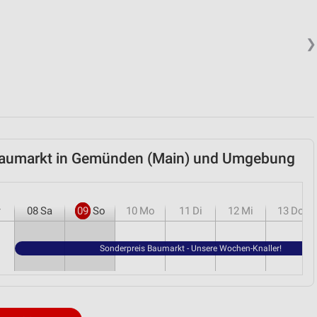
❯
 Baumarkt in Gemünden (Main) und Umgebung
r
08
Sa
09
So
10
Mo
11
Di
12
Mi
13
Do
Sonderpreis Baumarkt - Unsere Wochen-Knaller!