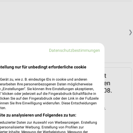
❯
Datenschutzbestimmungen
tellung nur für unbedingt erforderliche cookie
Sonderpreis Baumarkt
erät zu, wie z. B. eindeutige IDs in cookie und anderen
Prospekt für Gemünden
verarbeiten Ihre personenbezogenen Daten möglicherweise
„Einstellungen“. Sie können Ihre Einstellungen akzeptieren,
(Main) ab Sa. den 08.08.
 klicken oder jederzeit auf die Fingerabdruck-Schaltfläche in
klicken Sie auf den Fingerabdruck oder den Link in der Fußzeile
Unsere Wochen-Knaller!
önnen Sie Ihre Einwilligung widerrufen. Diese Entscheidungen
Gültig von 08. Aug. bis 14. Aug.
ten.
ite zu analysieren und Folgendes zu tun:
📅
Kalendereintrag erstellen
reduzierter Daten zur Auswahl von Werbeanzeigen. Erstellung
❯
ersonalisierter Werbung. Erstellung von Profilen zur
ierter Inhalte. Messung der Werbeleistung. Messung der