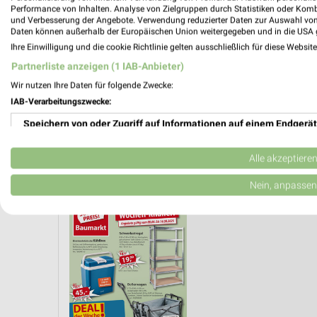
Performance von Inhalten. Analyse von Zielgruppen durch Statistiken oder Kom
und Verbesserung der Angebote. Verwendung reduzierter Daten zur Auswahl von
Daten können außerhalb der Europäischen Union weitergegeben und in die USA 
Ihre Einwilligung und die cookie Richtlinie gelten ausschließlich für diese Websit
Partnerliste anzeigen (1 IAB-Anbieter)
Wir nutzen Ihre Daten für folgende Zwecke:
IAB-Verarbeitungszwecke:
Speichern von oder Zugriff auf Informationen auf einem Endgerät
Verwendung reduzierter Daten zur Auswahl von Werbeanzeigen
Alle akzeptiere
GRILLEN
Erstellung von Profilen für personalisierte Werbung
Nein, anpassen
Verwendung von Profilen zur Auswahl personalisierter Werbung
Erstellung von Profilen zur Personalisierung von Inhalten
Verwendung von Profilen zur Auswahl personalisierter Inhalte
Messung der Werbeleistung