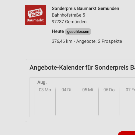
Sonderpreis Baumarkt Gemünden
Bahnhofstraße 5
97737 Gemünden
Heute
geschlossen
376,46 km • Angebote: 2 Prospekte
Angebote-Kalender für Sonderpreis
Aug.
03
Mo
04
Di
05
Mi
06
Do
07
F