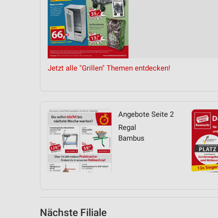
Messung der Performance von Inhalten
Analyse von Zielgruppen durch Statistiken oder Kombinationen 
Quellen
Entwicklung und Verbesserung der Angebote
Jetzt alle "Grillen" Themen entdecken!
Verwendung reduzierter Daten zur Auswahl von Inhalten
IAB-Besonderheiten:
Verwendung genauer Standortdaten
Angebote Seite 2
Geräte anhand von aktiv angeforderten Informationen identifizie
Regal
Bambus
Nicht-IAB-Verarbeitungszwecke:
Notwendig
Performance
Funktional
Nächste Filiale
Werbung