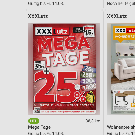
Gültig bis Fr. 14.08.
Noch heute gül
Messung der Performance von Inhalten
XXXLutz
XXXLutz
Analyse von Zielgruppen durch Statistiken oder Kombinationen 
Quellen
Entwicklung und Verbesserung der Angebote
Verwendung reduzierter Daten zur Auswahl von Inhalten
IAB-Besonderheiten:
Verwendung genauer Standortdaten
Geräte anhand von aktiv angeforderten Informationen identifizie
Nicht-IAB-Verarbeitungszwecke:
Notwendig
Performance
38,8 km
Funktional
Mega Tage
Wohnenpreish
Gültig bis Fr. 14.08.
Gültig bis Fr. 1
Werbung