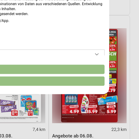
03.08.
Dieter Knoll
binationen von Daten aus verschiedenen Quellen. Entwicklung
tig
Gültig bis Fr. 14.08.
 Inhalten.
gesendet werden.
e/App.
Kaufland
n
7,4 km
22,3 km
03.08.
Angebote ab 06.08.