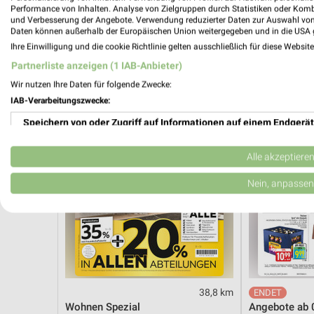
Hot Sommer Sale
Angebote ab 
Performance von Inhalten. Analyse von Zielgruppen durch Statistiken oder Kom
Gültig bis Sa. 29.08.
Noch heute gül
und Verbesserung der Angebote. Verwendung reduzierter Daten zur Auswahl von
Daten können außerhalb der Europäischen Union weitergegeben und in die USA 
Ihre Einwilligung und die cookie Richtlinie gelten ausschließlich für diese Websit
XXXLutz
EDEKA
Partnerliste anzeigen (1 IAB-Anbieter)
Wir nutzen Ihre Daten für folgende Zwecke:
IAB-Verarbeitungszwecke:
Speichern von oder Zugriff auf Informationen auf einem Endgerät
Verwendung reduzierter Daten zur Auswahl von Werbeanzeigen
Alle akzeptiere
Erstellung von Profilen für personalisierte Werbung
Nein, anpassen
Verwendung von Profilen zur Auswahl personalisierter Werbung
Erstellung von Profilen zur Personalisierung von Inhalten
Verwendung von Profilen zur Auswahl personalisierter Inhalte
38,8 km
Messung der Werbeleistung
Wohnen Spezial
Angebote ab 