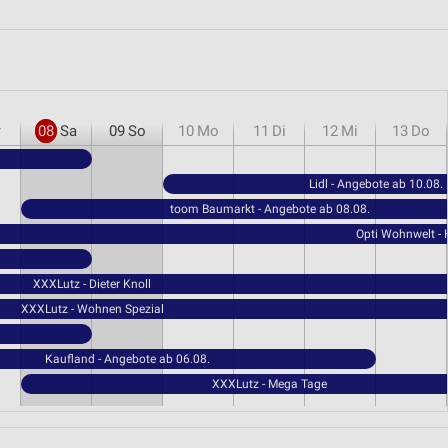
r
08
Sa
09
So
10
Mo
11
Di
12
Mi
13
Do
Lidl - Angebote ab 10.08.
toom Baumarkt - Angebote ab 08.08.
Opti Wohnwelt -
XXXLutz - Dieter Knoll
XXXLutz - Wohnen Spezial
Kaufland - Angebote ab 06.08.
XXXLutz - Mega Tage