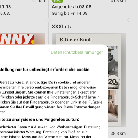
16,1 km
31,3 km
10.08.
Angebote ab 08.08.
10.08.
Gültig bis Fr. 14.08.
XXXLutz
Datenschutzbestimmungen
tellung nur für unbedingt erforderliche cookie
erät zu, wie z. B. eindeutige IDs in cookie und anderen
verarbeiten Ihre personenbezogenen Daten möglicherweise
„Einstellungen“. Sie können Ihre Einstellungen akzeptieren,
 klicken oder jederzeit auf die Fingerabdruck-Schaltfläche in
klicken Sie auf den Fingerabdruck oder den Link in der Fußzeile
önnen Sie Ihre Einwilligung widerrufen. Diese Entscheidungen
ten.
ite zu analysieren und Folgendes zu tun:
reduzierter Daten zur Auswahl von Werbeanzeigen. Erstellung
ersonalisierter Werbung. Erstellung von Profilen zur
12,6 km
38,8 km
ierter Inhalte. Messung der Werbeleistung. Messung der