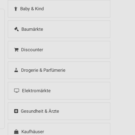
Baby & Kind
Baumärkte
14
Fr
15
Sa
16
So
17
Mo
18
Di
19
Mi
Discounter
Drogerie & Parfümerie
 Hot Sommer Sale
Elektromärkte
Gesundheit & Ärzte
Kaufhäuser