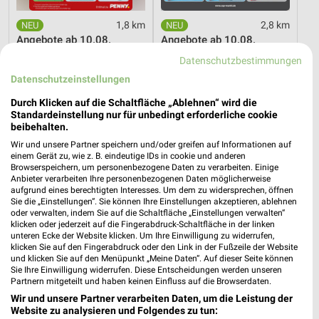
1,8 km
2,8 km
Angebote ab 10.08.
Angebote ab 10.08.
Gültig bis Sa. 15.08.
Gültig bis Sa. 15.08.
Datenschutzbestimmungen
Datenschutzeinstellungen
XXXLutz
XXXLutz
Durch Klicken auf die Schaltfläche „Ablehnen“ wird die
Standardeinstellung nur für unbedingt erforderliche cookie
beibehalten.
Wir und unsere Partner speichern und/oder greifen auf Informationen auf
einem Gerät zu, wie z. B. eindeutige IDs in cookie und anderen
Browserspeichern, um personenbezogene Daten zu verarbeiten. Einige
Anbieter verarbeiten Ihre personenbezogenen Daten möglicherweise
aufgrund eines berechtigten Interesses. Um dem zu widersprechen, öffnen
Sie die „Einstellungen“. Sie können Ihre Einstellungen akzeptieren, ablehnen
oder verwalten, indem Sie auf die Schaltfläche „Einstellungen verwalten“
klicken oder jederzeit auf die Fingerabdruck-Schaltfläche in der linken
unteren Ecke der Website klicken. Um Ihre Einwilligung zu widerrufen,
klicken Sie auf den Fingerabdruck oder den Link in der Fußzeile der Website
und klicken Sie auf den Menüpunkt „Meine Daten“. Auf dieser Seite können
Sie Ihre Einwilligung widerrufen. Diese Entscheidungen werden unseren
Partnern mitgeteilt und haben keinen Einfluss auf die Browserdaten.
3,7 km
3,7 km
Wir und unsere Partner verarbeiten Daten, um die Leistung der
Website zu analysieren und Folgendes zu tun:
Dieter Knoll
Wohnen Spezial