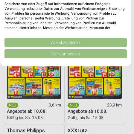
Gültig bis Fr. 14.08.
Gültig bis Fr. 14.08.
Speichern von oder Zugriff auf Informationen auf einem Endgerät.
Verwendung reduzierter Daten zur Auswahl von Werbeanzeigen. Erstellung
von Profilen für personalisierte Werbung. Verwendung von Profilen zur
EDEKA
EDEKA
Auswahl personalisierter Werbung. Erstellung von Profilen zur
Personalisierung von Inhalten. Verwendung von Profilen zur Auswahl
personalisierter Inhalte. Messung der Werbeleistung. Messung der
Performance von Inhalten. Analyse von Zielgruppen durch Statistiken oder
Kombinationen von Daten aus verschiedenen Quellen. Entwicklung und
Verbesserung der Angebote. Verwendung reduzierter Daten zur Auswahl
Alle akzeptieren
von Inhalten.
Daten können außerhalb der Europäischen Union weitergegeben und in die
Nein, anpassen
USA gesendet werden.
Ihre Einwilligung und die cookie Richtlinie gelten ausschließlich für diese
Website/App.
Partnerliste anzeigen (1 IAB-Anbieter)
Wir nutzen Ihre Daten für folgende Zwecke:
IAB-Verarbeitungszwecke:
Speichern von oder Zugriff auf Informationen
auf einem Endgerät
0,6 km
23,9 km
Angebote ab 10.08.
Angebote ab 10.08.
Verwendung reduzierter Daten zur Auswahl von
Gültig bis Sa. 15.08.
Gültig bis Sa. 15.08.
Werbeanzeigen
Thomas Philipps
XXXLutz