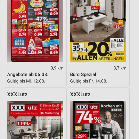
Inhalten
IAB-Besonderheiten:
Verwendung genauer Standortdaten
Geräte anhand von aktiv angeforderten
Informationen identifizieren
Nicht-IAB-Verarbeitungszwecke:
Notwendig
0,9 km
3,7 km
Performance
Angebote ab 06.08.
Büro Spezial
Gültig bis Mi. 12.08.
Gültig bis Fr. 14.08.
Funktional
XXXLutz
XXXLutz
Werbung