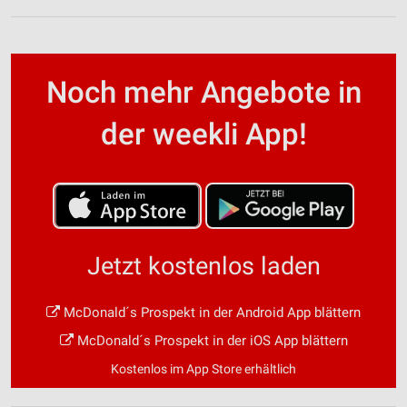
Noch mehr Angebote in
der weekli App!
Jetzt kostenlos laden
McDonald´s Prospekt in der Android App blättern
McDonald´s Prospekt in der iOS App blättern
Kostenlos im App Store erhältlich