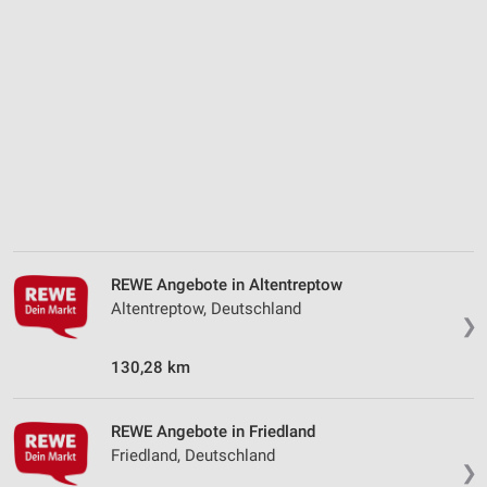
Analyse von Zielgruppen durch Statistiken oder
Kombinationen von Daten aus verschiedenen
Quellen
Entwicklung und Verbesserung der Angebote
Verwendung reduzierter Daten zur Auswahl von
Inhalten
IAB-Besonderheiten:
Verwendung genauer Standortdaten
Geräte anhand von aktiv angeforderten
Informationen identifizieren
REWE Angebote in Altentreptow
Altentreptow, Deutschland
Nicht-IAB-Verarbeitungszwecke:
❯
Notwendig
130,28 km
Performance
REWE Angebote in Friedland
Funktional
Friedland, Deutschland
❯
Werbung