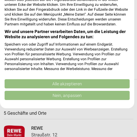
unteren Ecke der Website klicken. Um Ihre Einwilligung zu widerrufen,
klicken Sie auf den Fingerabdruck oder den Link in der Fußzeile der Website
✔
Standortgenaue Angebote
und klicken Sie auf den Menüpunkt „Meine Daten“. Auf dieser Seite können
✔
Folge deinem Lieblingshändler
Sie Ihre Einwilligung widerrufen. Diese Entscheidungen werden unseren
Partnern mitgeteilt und haben keinen Einfluss auf die Browserdaten.
✔
Push-Benachrichtigungen bei neuen Prospekten
✔
Einkaufsliste - Einkauf stressfrei planen
Wir und unsere Partner verarbeiten Daten, um die Leistung der
Website zu analysieren und Folgendes zu tun:
Speichern von oder Zugriff auf Informationen auf einem Endgerät.
JETZT LADEN UND SPAREN!
Verwendung reduzierter Daten zur Auswahl von Werbeanzeigen. Erstellung
von Profilen für personalisierte Werbung. Verwendung von Profilen zur
Auswahl personalisierter Werbung. Erstellung von Profilen zur
Personalisierung von Inhalten. Verwendung von Profilen zur Auswahl
personalisierter Inhalte. Messung der Werbeleistung. Messung der
Performance von Inhalten. Analyse von Zielgruppen durch Statistiken oder
Kombinationen von Daten aus verschiedenen Quellen. Entwicklung und
Verbesserung der Angebote. Verwendung reduzierter Daten zur Auswahl
Alle akzeptieren
von Inhalten.
Weitere REWE Geschäfte mit Angeboten in
Daten können außerhalb der Europäischen Union weitergegeben und in die
Nein, anpassen
USA gesendet werden.
und um Neubrandenburg
Ihre Einwilligung und die cookie Richtlinie gelten ausschließlich für diese
Website/App.
5 Geschäfte und Orte
Partnerliste anzeigen (1 IAB-Anbieter)
Wir nutzen Ihre Daten für folgende Zwecke:
REWE
IAB-Verarbeitungszwecke:
Straußstr. 12