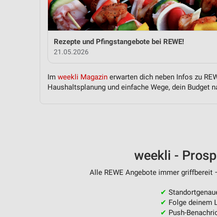
Messung der Performance von Inhalten
Analyse von Zielgruppen durch Statistiken oder Kombinationen 
Quellen
Rezepte und Pfingstangebote bei REWE!
21.05.2026
Entwicklung und Verbesserung der Angebote
Verwendung reduzierter Daten zur Auswahl von Inhalten
Im
weekli Magazin
erwarten dich neben Infos zu REWE
Haushaltsplanung und einfache Wege, dein Budget na
IAB-Besonderheiten:
Verwendung genauer Standortdaten
Geräte anhand von aktiv angeforderten Informationen identifizie
Nicht-IAB-Verarbeitungszwecke:
weekli - Pros
Notwendig
Alle REWE Angebote immer griffbereit –
Performance
✔
Standortgenau
Funktional
✔
Folge deinem L
✔
Push-Benachric
Werbung