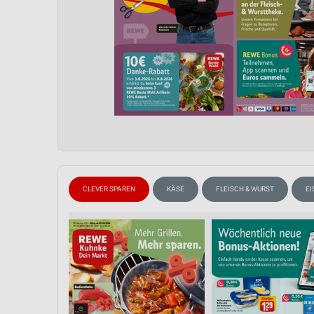
CLEVER SPAREN
KÄSE
FLEISCH & WURST
E