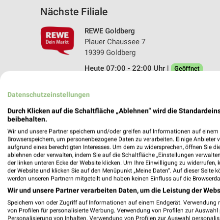
Nächste Filiale
REWE Goldberg
Plauer Chaussee 7
19399 Goldberg
Heute 07:00 - 22:00 Uhr |
Geöffnet
147,30 km • Angebote: 2 Prospekte
Datenschutzeinstellungen
Durch Klicken auf die Schaltfläche „Ablehnen“ wird die Standardeins
beibehalten.
Angebote-Kalender für REWE in Gol
Wir und unsere Partner speichern und/oder greifen auf Informationen auf einem G
Browserspeichern, um personenbezogene Daten zu verarbeiten. Einige Anbieter 
aufgrund eines berechtigten Interesses. Um dem zu widersprechen, öffnen Sie die 
Aug.
ablehnen oder verwalten, indem Sie auf die Schaltfläche „Einstellungen verwalten“
03
Mo
04
Di
05
Mi
06
Do
07
F
der linken unteren Ecke der Website klicken. Um Ihre Einwilligung zu widerrufen, 
der Website und klicken Sie auf den Menüpunkt „Meine Daten“. Auf dieser Seite k
REWE - Angebote ab 03.08.
werden unseren Partnern mitgeteilt und haben keinen Einfluss auf die Browserda
Wir und unsere Partner verarbeiten Daten, um die Leistung der Webs
Speichern von oder Zugriff auf Informationen auf einem Endgerät. Verwendung 
von Profilen für personalisierte Werbung. Verwendung von Profilen zur Auswahl p
Personalisierung von Inhalten. Verwendung von Profilen zur Auswahl personalis