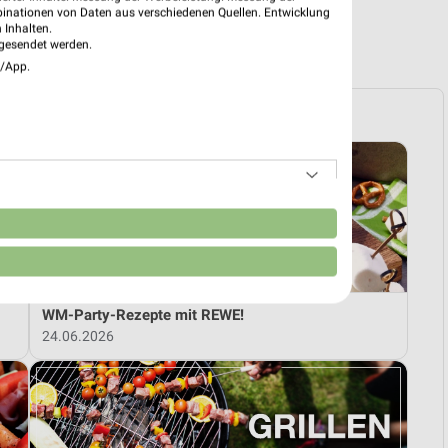
binationen von Daten aus verschiedenen Quellen. Entwicklung
 Inhalten.
R PROSPEKTE
gesendet werden.
e/App.
n
WM-Party-Rezepte mit REWE!
24.06.2026