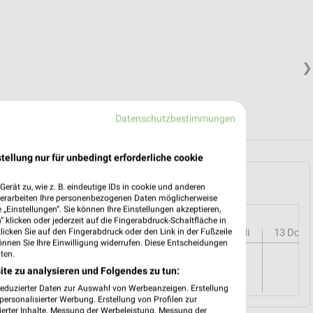
❯
Datenschutzbestimmungen
tellung nur für unbedingt erforderliche cookie
dberg und Umgebung
erät zu, wie z. B. eindeutige IDs in cookie und anderen
verarbeiten Ihre personenbezogenen Daten möglicherweise
„Einstellungen“. Sie können Ihre Einstellungen akzeptieren,
 klicken oder jederzeit auf die Fingerabdruck-Schaltfläche in
r
08
Sa
09
So
10
Mo
11
Di
12
Mi
13
Do
klicken Sie auf den Fingerabdruck oder den Link in der Fußzeile
önnen Sie Ihre Einwilligung widerrufen. Diese Entscheidungen
ten.
ite zu analysieren und Folgendes zu tun:
reduzierter Daten zur Auswahl von Werbeanzeigen. Erstellung
ersonalisierter Werbung. Erstellung von Profilen zur
ierter Inhalte. Messung der Werbeleistung. Messung der