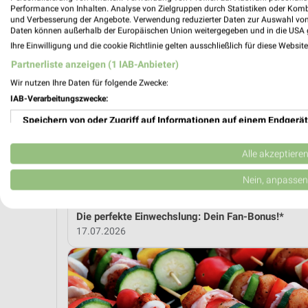
Performance von Inhalten. Analyse von Zielgruppen durch Statistiken oder Kom
und Verbesserung der Angebote. Verwendung reduzierter Daten zur Auswahl von
MEH
Daten können außerhalb der Europäischen Union weitergegeben und in die USA 
Ihre Einwilligung und die cookie Richtlinie gelten ausschließlich für diese Websit
Partnerliste anzeigen (1 IAB-Anbieter)
weekli Magazin
Wir nutzen Ihre Daten für folgende Zwecke:
IAB-Verarbeitungszwecke:
Speichern von oder Zugriff auf Informationen auf einem Endgerät
Verwendung reduzierter Daten zur Auswahl von Werbeanzeigen
Alle akzeptiere
Erstellung von Profilen für personalisierte Werbung
Nein, anpassen
Verwendung von Profilen zur Auswahl personalisierter Werbung
Die perfekte Einwechslung: Dein Fan-Bonus!*
17.07.2026
Erstellung von Profilen zur Personalisierung von Inhalten
Verwendung von Profilen zur Auswahl personalisierter Inhalte
Messung der Werbeleistung