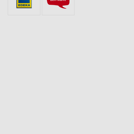
R
KAFFEE
GETRÄNKE
OBST & GEMÜSE
SPIRITUOSEN