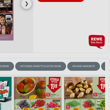
❯
ISCREME
AKTIONEN, RABATTE & GUTSCHEINE
VEGANE ANGEBOTE
BIE