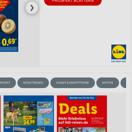
PROSPEKT BLÄTTERN
❯
 WHISKY
MODETRENDS
HANDY & SMARTPHONE
KAFFEE
GEW