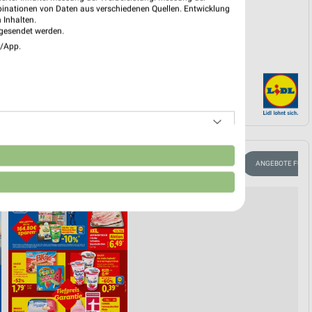
binationen von Daten aus verschiedenen Quellen. Entwicklung
 Inhalten.
gesendet werden.
e/App.
n
FAHRRAD
FLEISCH & WURST
FÜR HEIMWERKER
ANGEBOTE FÜR 