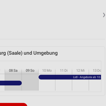
❯
burg (Saale) und Umgebung
r
08
Sa
09
So
10
Mo
11
Di
12
Mi
13
Do
Lidl - Angebote ab 10.08.