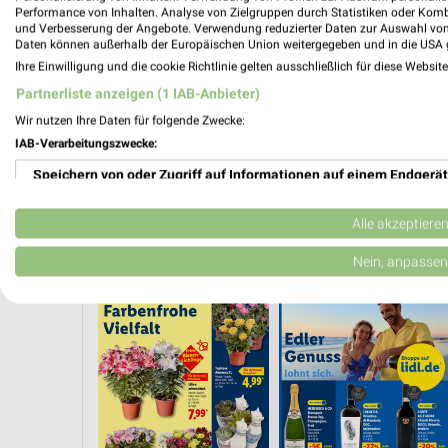
Performance von Inhalten. Analyse von Zielgruppen durch Statistiken oder Kom
und Verbesserung der Angebote. Verwendung reduzierter Daten zur Auswahl von
Daten können außerhalb der Europäischen Union weitergegeben und in die USA 
Ihre Einwilligung und die cookie Richtlinie gelten ausschließlich für diese Websit
Partnerliste anzeigen (1 IAB-Anbieter)
Wir nutzen Ihre Daten für folgende Zwecke:
IAB-Verarbeitungszwecke:
Speichern von oder Zugriff auf Informationen auf einem Endgerät
Verwendung reduzierter Daten zur Auswahl von Werbeanzeigen
Alle akzeptiere
WEIN
ANGEBOTE AB FREITAG
BLUMEN
HANDY & SMARTPHONE
Erstellung von Profilen für personalisierte Werbung
Nein, anpassen
Verwendung von Profilen zur Auswahl personalisierter Werbung
Erstellung von Profilen zur Personalisierung von Inhalten
Verwendung von Profilen zur Auswahl personalisierter Inhalte
Messung der Werbeleistung