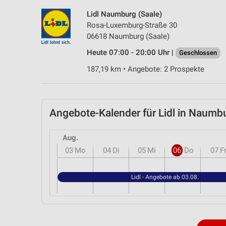
Lidl Naumburg (Saale)
Rosa-Luxemburg-Straße 30
06618 Naumburg (Saale)
Heute 07:00 - 20:00 Uhr |
Geschlossen
187,19 km • Angebote: 2 Prospekte
Angebote-Kalender für Lidl in Naum
Aug.
03
Mo
04
Di
05
Mi
06
Do
07
F
Lidl - Angebote ab 03.08.