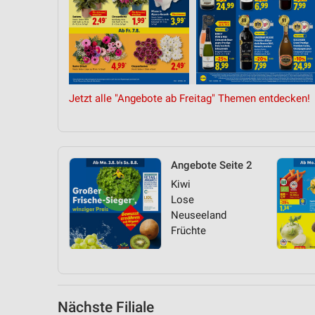
Messung der Performance von Inhalten
Analyse von Zielgruppen durch Statistiken oder Kombinationen 
Quellen
Entwicklung und Verbesserung der Angebote
Jetzt alle "Angebote ab Freitag" Themen entdecken!
Verwendung reduzierter Daten zur Auswahl von Inhalten
IAB-Besonderheiten:
Verwendung genauer Standortdaten
Angebote Seite 2
Geräte anhand von aktiv angeforderten Informationen identifizie
Kiwi
Lose
Nicht-IAB-Verarbeitungszwecke:
Neuseeland
Notwendig
Früchte
Performance
Funktional
Nächste Filiale
Werbung