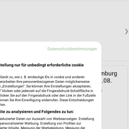
❯
Datenschutzbestimmungen
tellung nur für unbedingt erforderliche cookie
Lidl Prospekt für Naumburg
erät zu, wie z. B. eindeutige IDs in cookie und anderen
(Saale) ab Mo. den 03.08.
verarbeiten Ihre personenbezogenen Daten möglicherweise
„Einstellungen“. Sie können Ihre Einstellungen akzeptieren,
Gültig von 03. Aug. bis 08. Aug.
 klicken oder jederzeit auf die Fingerabdruck-Schaltfläche in
klicken Sie auf den Fingerabdruck oder den Link in der Fußzeile
📅
Kalendereintrag erstellen
önnen Sie Ihre Einwilligung widerrufen. Diese Entscheidungen
ten.
ite zu analysieren und Folgendes zu tun:
PROSPEKT BLÄTTERN
reduzierter Daten zur Auswahl von Werbeanzeigen. Erstellung
❯
ersonalisierter Werbung. Erstellung von Profilen zur
ierter Inhalte. Messung der Werbeleistung. Messung der