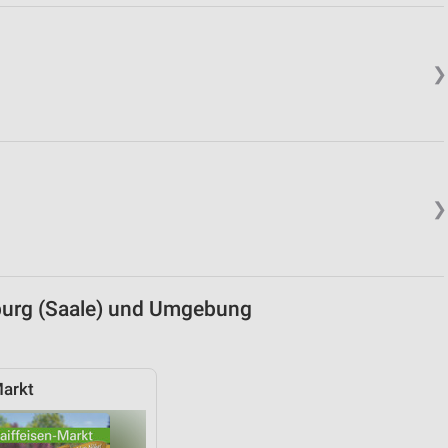
von Daten aus verschiedenen
❯
❯
ren
burg (Saale) und Umgebung
Markt