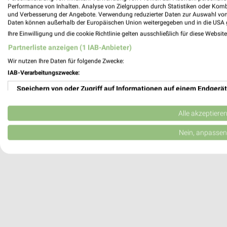
Performance von Inhalten. Analyse von Zielgruppen durch Statistiken oder Kom
Gera, Deutschland
und Verbesserung der Angebote. Verwendung reduzierter Daten zur Auswahl von
Daten können außerhalb der Europäischen Union weitergegeben und in die USA 
Ihre Einwilligung und die cookie Richtlinie gelten ausschließlich für diese Websit
204,20 km
Partnerliste anzeigen (1 IAB-Anbieter)
Wir nutzen Ihre Daten für folgende Zwecke:
IAB-Verarbeitungszwecke:
Speichern von oder Zugriff auf Informationen auf einem Endgerät
Verwendung reduzierter Daten zur Auswahl von Werbeanzeigen
Alle akzeptiere
Erstellung von Profilen für personalisierte Werbung
Nein, anpassen
Verwendung von Profilen zur Auswahl personalisierter Werbung
Erstellung von Profilen zur Personalisierung von Inhalten
Verwendung von Profilen zur Auswahl personalisierter Inhalte
Messung der Werbeleistung