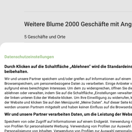
Weitere Blume 2000 Geschäfte mit An
5 Geschäfte und Orte
Blume 2000 Angebote in Merseburg
Datenschutzeinstellungen
Merseburg, Deutschland
Durch Klicken auf die Schaltfläche „Ablehnen“ wird die Standardeins
beibehalten.
161,53 km
Wir und unsere Partner speichern und/oder greifen auf Informationen auf einem G
Browserspeichern, um personenbezogene Daten zu verarbeiten. Einige Anbieter 
aufgrund eines berechtigten Interesses. Um dem zu widersprechen, öffnen Sie die 
Blume 2000 Angebote in Jena
ablehnen oder verwalten, indem Sie auf die Schaltfläche „Einstellungen verwalten“
Jena, Deutschland
der linken unteren Ecke der Website klicken. Um Ihre Einwilligung zu widerrufen, 
der Website und klicken Sie auf den Menüpunkt „Meine Daten“. Auf dieser Seite k
werden unseren Partnern mitgeteilt und haben keinen Einfluss auf die Browserda
216,75 km
Wir und unsere Partner verarbeiten Daten, um die Leistung der Webs
Speichern von oder Zugriff auf Informationen auf einem Endgerät. Verwendung 
von Profilen für personalisierte Werbung. Verwendung von Profilen zur Auswahl p
Blume 2000 Angebote in Gera
Personalisierung von Inhalten. Verwendung von Profilen zur Auswahl personalis