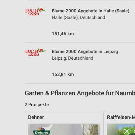
Messung der Performance von Inhalten
Blume 2000 Angebote in Halle (Saale)
Analyse von Zielgruppen durch Statistiken oder Kombinationen 
Halle (Saale), Deutschland
Quellen
151,46 km
Entwicklung und Verbesserung der Angebote
Verwendung reduzierter Daten zur Auswahl von Inhalten
Blume 2000 Angebote in Leipzig
IAB-Besonderheiten:
Leipzig, Deutschland
Verwendung genauer Standortdaten
153,81 km
Geräte anhand von aktiv angeforderten Informationen identifizie
Nicht-IAB-Verarbeitungszwecke:
Garten & Pflanzen Angebote für Naum
Notwendig
2 Prospekte
Performance
Dehner
Raiffeisen-
Funktional
Werbung