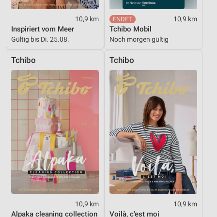
Partnerliste anzeigen (1 IAB-Anbieter)
10,9 km
10,9 km
Wir nutzen Ihre Daten für folgende Zwecke:
Inspiriert vom Meer
Tchibo Mobil
IAB-Verarbeitungszwecke:
Gültig bis Di. 25.08.
Noch morgen gültig
Speichern von oder Zugriff auf Informationen
auf einem Endgerät
Tchibo
Tchibo
Verwendung reduzierter Daten zur Auswahl von
Werbeanzeigen
Erstellung von Profilen für personalisierte
Werbung
Verwendung von Profilen zur Auswahl
personalisierter Werbung
Erstellung von Profilen zur Personalisierung
von Inhalten
Verwendung von Profilen zur Auswahl
personalisierter Inhalte
10,9 km
10,9 km
Alpaka cleaning collection
Voilà, c’est moi