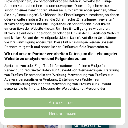
Browserspeichern, um personenbezogene Daten zu verarbeiten. Einige
Anbieter verarbeiten Ihre personenbezogenen Daten möglicherweise
aufgrund eines berechtigten Interesses. Um dem zu widersprechen, öffnen
Sie die „Einstellungen“. Sie können Ihre Einstellungen akzeptieren, ablehnen
oder verwalten, indem Sie auf die Schaltfläche „Einstellungen verwalten“
klicken oder jederzeit auf die Fingerabdruck-Schaltfläche in der linken
unteren Ecke der Website klicken. Um Ihre Einwilligung zu widerrufen,
4,5 km
10,9 km
klicken Sie auf den Fingerabdruck oder den Link in der Fußzeile der Website
Milchzahn-Woche
Einfach draußen kochen
und klicken Sie auf den Menüpunkt „Meine Daten“. Auf dieser Seite können
Gültig bis Do. 01.10.
Gültig bis Di. 18.08.
Sie Ihre Einwilligung widerrufen. Diese Entscheidungen werden unseren
Partnern mitgeteilt und haben keinen Einfluss auf die Browserdaten.
Wir und unsere Partner verarbeiten Daten, um die Leistung der
Tchibo
Tchibo
Website zu analysieren und Folgendes zu tun:
Speichern von oder Zugriff auf Informationen auf einem Endgerät.
Verwendung reduzierter Daten zur Auswahl von Werbeanzeigen. Erstellung
von Profilen für personalisierte Werbung. Verwendung von Profilen zur
Auswahl personalisierter Werbung. Erstellung von Profilen zur
Personalisierung von Inhalten. Verwendung von Profilen zur Auswahl
personalisierter Inhalte. Messung der Werbeleistung. Messung der
Performance von Inhalten. Analyse von Zielgruppen durch Statistiken oder
Kombinationen von Daten aus verschiedenen Quellen. Entwicklung und
Verbesserung der Angebote. Verwendung reduzierter Daten zur Auswahl
Alle akzeptieren
von Inhalten.
Daten können außerhalb der Europäischen Union weitergegeben und in die
Nein, anpassen
USA gesendet werden.
Ihre Einwilligung und die cookie Richtlinie gelten ausschließlich für diese
Website/App.