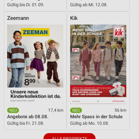
Messung der Werbeleistung
Gültig bis Di. 01.09.
Gültig ab Mi. 12.08.
Messung der Performance von Inhalten
Zeemann
Kik
Analyse von Zielgruppen durch Statistiken oder
Kombinationen von Daten aus verschiedenen
Quellen
Entwicklung und Verbesserung der Angebote
Verwendung reduzierter Daten zur Auswahl von
Inhalten
IAB-Besonderheiten:
Verwendung genauer Standortdaten
Geräte anhand von aktiv angeforderten
Informationen identifizieren
17,4 km
56 km
Nicht-IAB-Verarbeitungszwecke:
Angebote ab 08.08.
Mehr Spass in der Schule
Gültig bis Fr. 21.08.
Gültig ab Mo. 10.08.
Notwendig
Performance
ALLE PROSPEKTE