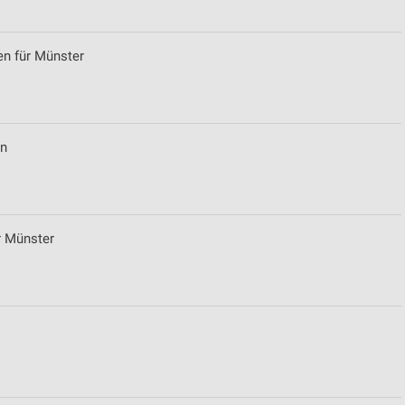
en für Münster
en
r Münster