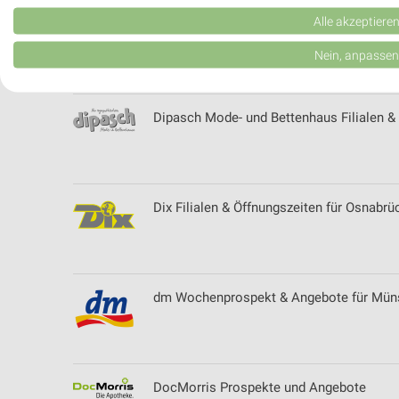
Verwendung reduzierter Daten zur Auswahl von Werbeanzeigen
Alle akzeptiere
Dieler Filialen & Öffnungszeiten für Halt
Erstellung von Profilen für personalisierte Werbung
Nein, anpassen
Verwendung von Profilen zur Auswahl personalisierter Werbung
Dipasch Mode- und Bettenhaus Filialen & 
Erstellung von Profilen zur Personalisierung von Inhalten
Verwendung von Profilen zur Auswahl personalisierter Inhalte
Messung der Werbeleistung
Dix Filialen & Öffnungszeiten für Osnabrü
Messung der Performance von Inhalten
Analyse von Zielgruppen durch Statistiken oder Kombinationen 
Quellen
dm Wochenprospekt & Angebote für Mün
Entwicklung und Verbesserung der Angebote
Verwendung reduzierter Daten zur Auswahl von Inhalten
DocMorris Prospekte und Angebote
IAB-Besonderheiten: