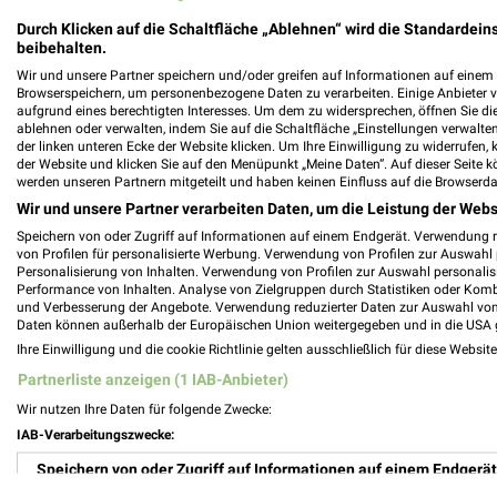
Durch Klicken auf die Schaltfläche „Ablehnen“ wird die Standardeins
beibehalten.
Wir und unsere Partner speichern und/oder greifen auf Informationen auf einem G
DIE BADGESTALTER Filialen & Öffnungsze
Browserspeichern, um personenbezogene Daten zu verarbeiten. Einige Anbieter 
aufgrund eines berechtigten Interesses. Um dem zu widersprechen, öffnen Sie die 
ablehnen oder verwalten, indem Sie auf die Schaltfläche „Einstellungen verwalten“
der linken unteren Ecke der Website klicken. Um Ihre Einwilligung zu widerrufen, 
der Website und klicken Sie auf den Menüpunkt „Meine Daten“. Auf dieser Seite k
werden unseren Partnern mitgeteilt und haben keinen Einfluss auf die Browserda
DIE KÜCHE Gütersloh Filialen & Öffnungsz
Wir und unsere Partner verarbeiten Daten, um die Leistung der Webs
Speichern von oder Zugriff auf Informationen auf einem Endgerät. Verwendung 
von Profilen für personalisierte Werbung. Verwendung von Profilen zur Auswahl p
Personalisierung von Inhalten. Verwendung von Profilen zur Auswahl personalis
Performance von Inhalten. Analyse von Zielgruppen durch Statistiken oder Kom
Die Küche Luchtefeld Filialen & Öffnungs
und Verbesserung der Angebote. Verwendung reduzierter Daten zur Auswahl von
Daten können außerhalb der Europäischen Union weitergegeben und in die USA 
Ihre Einwilligung und die cookie Richtlinie gelten ausschließlich für diese Websit
Partnerliste anzeigen (1 IAB-Anbieter)
Wir nutzen Ihre Daten für folgende Zwecke:
Die Küchenwelt Katalog und Prospekte fü
IAB-Verarbeitungszwecke:
Speichern von oder Zugriff auf Informationen auf einem Endgerät