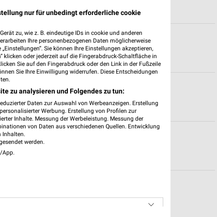
tellung nur für unbedingt erforderliche cookie
erät zu, wie z. B. eindeutige IDs in cookie und anderen
iten für Voerde
verarbeiten Ihre personenbezogenen Daten möglicherweise
„Einstellungen“. Sie können Ihre Einstellungen akzeptieren,
 klicken oder jederzeit auf die Fingerabdruck-Schaltfläche in
klicken Sie auf den Fingerabdruck oder den Link in der Fußzeile
önnen Sie Ihre Einwilligung widerrufen. Diese Entscheidungen
ten.
eiten für Gütersloh
ite zu analysieren und Folgendes zu tun:
reduzierter Daten zur Auswahl von Werbeanzeigen. Erstellung
ersonalisierter Werbung. Erstellung von Profilen zur
ierter Inhalte. Messung der Werbeleistung. Messung der
binationen von Daten aus verschiedenen Quellen. Entwicklung
zeiten für Warendorf
 Inhalten.
gesendet werden.
e/App.
r Bocholt