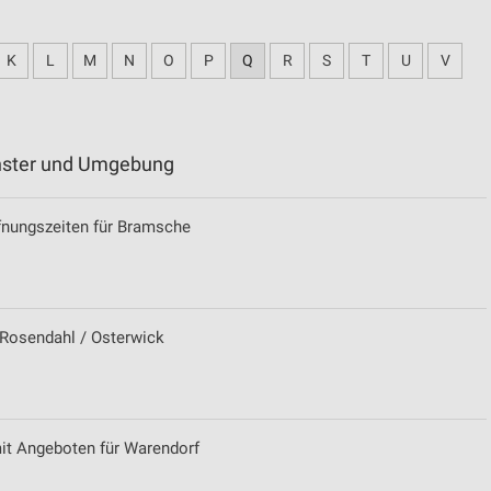
K
L
M
N
O
P
Q
R
S
T
U
V
ünster und Umgebung
nungszeiten für Bramsche
r Rosendahl / Osterwick
it Angeboten für Warendorf