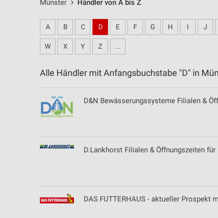
Münster
Händler von A bis Z
A
B
C
D
E
F
G
H
I
J
W
X
Y
Z
...
Alle Händler mit Anfangsbuchstabe "D" in M
D&N Bewässerungssysteme Filialen & Öff
D.Lankhorst Filialen & Öffnungszeiten fü
DAS FUTTERHAUS - aktueller Prospekt m