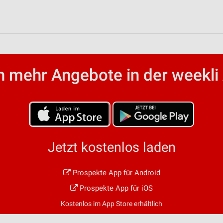
 mehr Angebote in der weekli
Jetzt kostenlos laden
Prospekte App für Android
Prospekte App für iOS
Kostenlos im App Store erhältlich