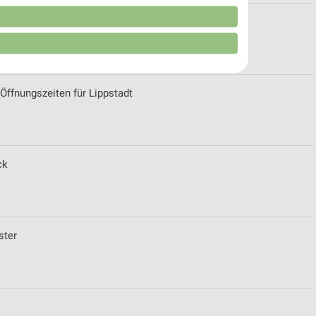
n
ern am See
Öffnungszeiten für Lippstadt
ck
von Daten aus verschiedenen
ster