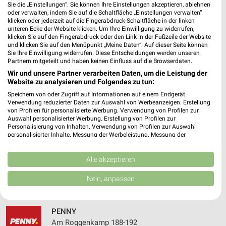
Sie die „Einstellungen“. Sie können Ihre Einstellungen akzeptieren, ablehnen
oder verwalten, indem Sie auf die Schaltfläche „Einstellungen verwalten“
✔
Standortgenaue Angebote
klicken oder jederzeit auf die Fingerabdruck-Schaltfläche in der linken
unteren Ecke der Website klicken. Um Ihre Einwilligung zu widerrufen,
✔
Folge deinem Lieblingshändler
klicken Sie auf den Fingerabdruck oder den Link in der Fußzeile der Website
✔
Push-Benachrichtigungen bei neuen Prospekten
und klicken Sie auf den Menüpunkt „Meine Daten“. Auf dieser Seite können
✔
Einkaufsliste - Einkauf stressfrei planen
Sie Ihre Einwilligung widerrufen. Diese Entscheidungen werden unseren
Partnern mitgeteilt und haben keinen Einfluss auf die Browserdaten.
Wir und unsere Partner verarbeiten Daten, um die Leistung der
JETZT LADEN UND SPAREN!
Website zu analysieren und Folgendes zu tun:
Speichern von oder Zugriff auf Informationen auf einem Endgerät.
Verwendung reduzierter Daten zur Auswahl von Werbeanzeigen. Erstellung
von Profilen für personalisierte Werbung. Verwendung von Profilen zur
Auswahl personalisierter Werbung. Erstellung von Profilen zur
Personalisierung von Inhalten. Verwendung von Profilen zur Auswahl
personalisierter Inhalte. Messung der Werbeleistung. Messung der
Performance von Inhalten. Analyse von Zielgruppen durch Statistiken oder
Weitere PENNY Geschäfte mit Angeboten in
Kombinationen von Daten aus verschiedenen Quellen. Entwicklung und
Verbesserung der Angebote. Verwendung reduzierter Daten zur Auswahl
Alle akzeptieren
und um Münster
von Inhalten.
Daten können außerhalb der Europäischen Union weitergegeben und in die
Nein, anpassen
USA gesendet werden.
5 Geschäfte und Orte
Ihre Einwilligung und die cookie Richtlinie gelten ausschließlich für diese
Website/App.
PENNY
Partnerliste anzeigen (1 IAB-Anbieter)
Am Roggenkamp 188-192