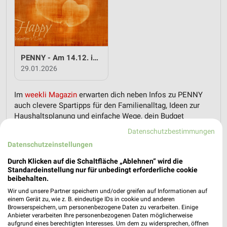
PENNY - Am 14.12. ist Valentinstag
29.01.2026
Im
weekli Magazin
erwarten dich neben Infos zu PENNY
auch clevere Spartipps für den Familienalltag, Ideen zur
Haushaltsplanung und einfache Wege, dein Budget
nachhaltig zu entlasten.
Datenschutzbestimmungen
Datenschutzeinstellungen
Durch Klicken auf die Schaltfläche „Ablehnen“ wird die
Standardeinstellung nur für unbedingt erforderliche cookie
beibehalten.
Wir und unsere Partner speichern und/oder greifen auf Informationen auf
weekli - Prospekte & Angebote App
einem Gerät zu, wie z. B. eindeutige IDs in cookie und anderen
Browserspeichern, um personenbezogene Daten zu verarbeiten. Einige
Alle PENNY Angebote immer griffbereit – mit der kostenlosen
Anbieter verarbeiten Ihre personenbezogenen Daten möglicherweise
aufgrund eines berechtigten Interesses. Um dem zu widersprechen, öffnen
weekli App für iOS & Android.