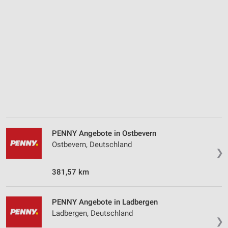
Messung der Performance von Inhalten
Analyse von Zielgruppen durch Statistiken oder
Kombinationen von Daten aus verschiedenen
Quellen
Entwicklung und Verbesserung der Angebote
Verwendung reduzierter Daten zur Auswahl von
Inhalten
IAB-Besonderheiten:
Verwendung genauer Standortdaten
PENNY Angebote in Ostbevern
Geräte anhand von aktiv angeforderten
Ostbevern, Deutschland
❯
Informationen identifizieren
Nicht-IAB-Verarbeitungszwecke:
381,57 km
Notwendig
PENNY Angebote in Ladbergen
Performance
Ladbergen, Deutschland
❯
Funktional