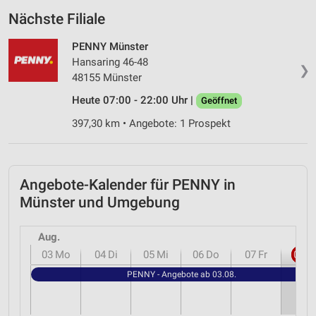
Nächste Filiale
PENNY Münster
Hansaring 46-48
❯
48155 Münster
Heute 07:00 - 22:00 Uhr |
Geöffnet
397,30 km • Angebote: 1 Prospekt
Angebote-Kalender für PENNY in
Münster und Umgebung
Aug.
03
Mo
04
Di
05
Mi
06
Do
07
Fr
08
S
PENNY - Angebote ab 03.08.