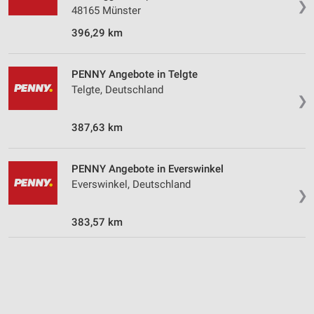
❯
Wir nutzen Ihre Daten für folgende Zwecke:
48165 Münster
IAB-Verarbeitungszwecke:
396,29 km
Speichern von oder Zugriff auf Informationen
auf einem Endgerät
PENNY Angebote in Telgte
Verwendung reduzierter Daten zur Auswahl von
Telgte, Deutschland
Werbeanzeigen
❯
Erstellung von Profilen für personalisierte
387,63 km
Werbung
Verwendung von Profilen zur Auswahl
PENNY Angebote in Everswinkel
personalisierter Werbung
Everswinkel, Deutschland
❯
Erstellung von Profilen zur Personalisierung
von Inhalten
383,57 km
Verwendung von Profilen zur Auswahl
personalisierter Inhalte
Messung der Werbeleistung