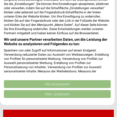
Sie die „Einstellungen“. Sie können Ihre Einstellungen akzeptieren, ablehnen
oder verwalten, indem Sie auf die Schaltfläche „Einstellungen verwalten“
klicken oder jederzeit auf die Fingerabdruck-Schaltfläche in der linken
Juwelier Uhrmeister Filialen & Öffnungszeiten
unteren Ecke der Website klicken. Um Ihre Einwilligung zu widerrufen,
für Osnabrück
klicken Sie auf den Fingerabdruck oder den Link in der Fußzeile der Website
und klicken Sie auf den Menüpunkt „Meine Daten“. Auf dieser Seite können
Sie Ihre Einwilligung widerrufen. Diese Entscheidungen werden unseren
Partnern mitgeteilt und haben keinen Einfluss auf die Browserdaten.
Wir und unsere Partner verarbeiten Daten, um die Leistung der
Juwelier Vallo Filialen & Öffnungszeiten für Bad
Website zu analysieren und Folgendes zu tun:
Iburg
Speichern von oder Zugriff auf Informationen auf einem Endgerät.
Verwendung reduzierter Daten zur Auswahl von Werbeanzeigen. Erstellung
von Profilen für personalisierte Werbung. Verwendung von Profilen zur
Auswahl personalisierter Werbung. Erstellung von Profilen zur
JYSK Katalog und Prospekte für Münster
Personalisierung von Inhalten. Verwendung von Profilen zur Auswahl
personalisierter Inhalte. Messung der Werbeleistung. Messung der
Performance von Inhalten. Analyse von Zielgruppen durch Statistiken oder
Kombinationen von Daten aus verschiedenen Quellen. Entwicklung und
Verbesserung der Angebote. Verwendung reduzierter Daten zur Auswahl
Alle akzeptieren
von Inhalten.
Daten können außerhalb der Europäischen Union weitergegeben und in die
Nein, anpassen
USA gesendet werden.
Ihre Einwilligung und die cookie Richtlinie gelten ausschließlich für diese
Website/App.
Partnerliste anzeigen (1 IAB-Anbieter)