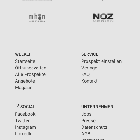
Messung der Performance von Inhalten
Analyse von Zielgruppen durch Statistiken oder
Kombinationen von Daten aus verschiedenen
Quellen
Entwicklung und Verbesserung der Angebote
Verwendung reduzierter Daten zur Auswahl von
WEEKLI
SERVICE
Inhalten
Startseite
Prospekt einstellen
IAB-Besonderheiten:
Öffnungszeiten
Verlage
Alle Prospekte
FAQ
Verwendung genauer Standortdaten
Angebote
Kontakt
Magazin
Geräte anhand von aktiv angeforderten
Informationen identifizieren
Nicht-IAB-Verarbeitungszwecke:
SOCIAL
UNTERNEHMEN
Facebook
Jobs
Notwendig
Twitter
Presse
Instagram
Datenschutz
Performance
LinkedIn
AGB