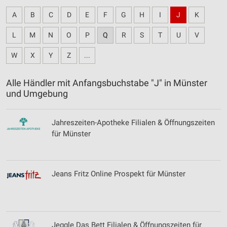
A
B
C
D
E
F
G
H
I
J
K
L
M
N
O
P
Q
R
S
T
U
V
W
X
Y
Z
...
Alle Händler mit Anfangsbuchstabe "J" in Münster
und Umgebung
Jahreszeiten-Apotheke Filialen & Öffnungszeiten
für Münster
Jeans Fritz Online Prospekt für Münster
Jeggle Das Bett Filialen & Öffnungszeiten für