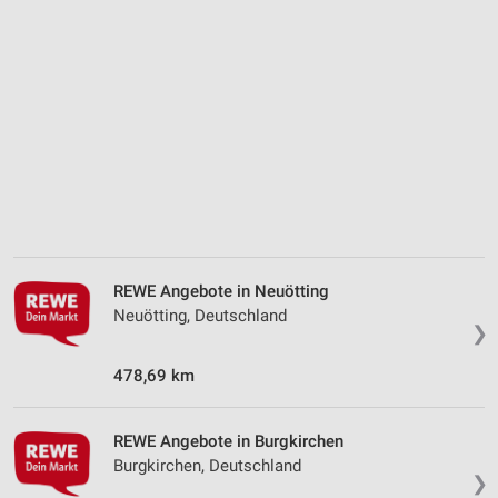
Analyse von Zielgruppen durch Statistiken oder
Kombinationen von Daten aus verschiedenen
Quellen
Entwicklung und Verbesserung der Angebote
Verwendung reduzierter Daten zur Auswahl von
Inhalten
IAB-Besonderheiten:
Verwendung genauer Standortdaten
Geräte anhand von aktiv angeforderten
Informationen identifizieren
REWE Angebote in Neuötting
Neuötting, Deutschland
Nicht-IAB-Verarbeitungszwecke:
❯
Notwendig
478,69 km
Performance
REWE Angebote in Burgkirchen
Funktional
Burgkirchen, Deutschland
❯
Werbung