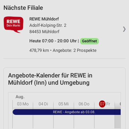
Nächste Filiale
REWE Mühldorf
Adolf-Kolping-Str. 2
❯
84453 Mühldorf
Heute 07:00 - 20:00 Uhr |
Geöffnet
478,79 km • Angebote: 2 Prospekte
Angebote-Kalender für REWE in
Mühldorf (Inn) und Umgebung
Aug.
03
Mo
04
Di
05
Mi
06
Do
07
Fr
08
S
REWE - Angebote ab 03.08.