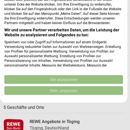
unteren Ecke der Website klicken. Um Ihre Einwilligung zu widerrufen,
klicken Sie auf den Fingerabdruck oder den Link in der Fußzeile der Website
✔
Standortgenaue Angebote
und klicken Sie auf den Menüpunkt „Meine Daten“. Auf dieser Seite können
✔
Folge deinem Lieblingshändler
Sie Ihre Einwilligung widerrufen. Diese Entscheidungen werden unseren
Partnern mitgeteilt und haben keinen Einfluss auf die Browserdaten.
✔
Push-Benachrichtigungen bei neuen Prospekten
✔
Einkaufsliste - Einkauf stressfrei planen
Wir und unsere Partner verarbeiten Daten, um die Leistung der
Website zu analysieren und Folgendes zu tun:
Speichern von oder Zugriff auf Informationen auf einem Endgerät.
JETZT LADEN UND SPAREN!
Verwendung reduzierter Daten zur Auswahl von Werbeanzeigen. Erstellung
von Profilen für personalisierte Werbung. Verwendung von Profilen zur
Auswahl personalisierter Werbung. Erstellung von Profilen zur
Personalisierung von Inhalten. Verwendung von Profilen zur Auswahl
personalisierter Inhalte. Messung der Werbeleistung. Messung der
Performance von Inhalten. Analyse von Zielgruppen durch Statistiken oder
Kombinationen von Daten aus verschiedenen Quellen. Entwicklung und
Verbesserung der Angebote. Verwendung reduzierter Daten zur Auswahl
Alle akzeptieren
von Inhalten.
Weitere REWE Geschäfte mit Angeboten in
Daten können außerhalb der Europäischen Union weitergegeben und in die
Nein, anpassen
USA gesendet werden.
und um Mühldorf (Inn)
Ihre Einwilligung und die cookie Richtlinie gelten ausschließlich für diese
Website/App.
5 Geschäfte und Orte
Partnerliste anzeigen (1 IAB-Anbieter)
Wir nutzen Ihre Daten für folgende Zwecke:
REWE Angebote in Töging
IAB-Verarbeitungszwecke:
Töging, Deutschland