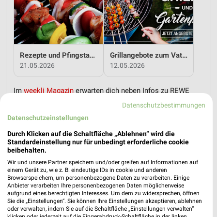
Rezepte und Pfingstangebote bei REWE!
Grillangebote zum Vatertag bei REWE!
21.05.2026
12.05.2026
Im
weekli Magazin
erwarten dich neben Infos zu REWE
auch clevere Spartipps für den Familienalltag, Ideen zur
Datenschutzbestimmungen
Haushaltsplanung und einfache Wege, dein Budget
Datenschutzeinstellungen
nachhaltig zu entlasten.
Durch Klicken auf die Schaltfläche „Ablehnen“ wird die
Standardeinstellung nur für unbedingt erforderliche cookie
beibehalten.
Wir und unsere Partner speichern und/oder greifen auf Informationen auf
einem Gerät zu, wie z. B. eindeutige IDs in cookie und anderen
Browserspeichern, um personenbezogene Daten zu verarbeiten. Einige
weekli - Prospekte & Angebote App
Anbieter verarbeiten Ihre personenbezogenen Daten möglicherweise
aufgrund eines berechtigten Interesses. Um dem zu widersprechen, öffnen
Sie die „Einstellungen“. Sie können Ihre Einstellungen akzeptieren, ablehnen
Alle REWE Angebote immer griffbereit – mit der kostenlosen
oder verwalten, indem Sie auf die Schaltfläche „Einstellungen verwalten“
weekli App für iOS & Android.
klicken oder jederzeit auf die Fingerabdruck-Schaltfläche in der linken