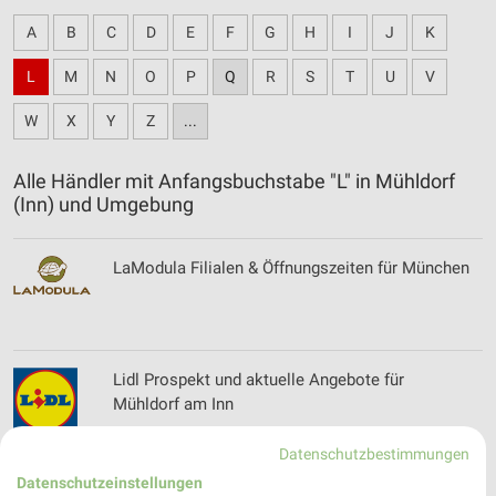
A
B
C
D
E
F
G
H
I
J
K
L
M
N
O
P
Q
R
S
T
U
V
W
X
Y
Z
...
Alle Händler mit Anfangsbuchstabe "L" in Mühldorf
(Inn) und Umgebung
LaModula Filialen & Öffnungszeiten für München
Lidl Prospekt und aktuelle Angebote für
Mühldorf am Inn
Datenschutzbestimmungen
Datenschutzeinstellungen
Lieblingswelt Prospekte & Aktionen