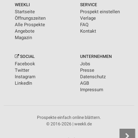
von Inhalten
WEEKLI
SERVICE
Startseite
Prospekt einstellen
Verwendung von Profilen zur Auswahl
Öffnungszeiten
Verlage
personalisierter Inhalte
Alle Prospekte
FAQ
Angebote
Kontakt
Messung der Werbeleistung
Magazin
Messung der Performance von Inhalten
SOCIAL
UNTERNEHMEN
Analyse von Zielgruppen durch Statistiken oder
Facebook
Jobs
Kombinationen von Daten aus verschiedenen
Quellen
Twitter
Presse
Instagram
Datenschutz
Entwicklung und Verbesserung der Angebote
LinkedIn
AGB
Impressum
Verwendung reduzierter Daten zur Auswahl von
Inhalten
IAB-Besonderheiten:
Prospekte einfach online blättern.
Verwendung genauer Standortdaten
© 2016-2026 | weekli.de
Geräte anhand von aktiv angeforderten