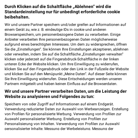
Durch Klicken auf die Schaltfläche „Ablehnen“ wird die
Standardeinstellung nur für unbedingt erforderliche cookie
beibehalten.
Wir und unsere Partner speichern und/oder greifen auf Informationen auf
Louis Prospekte und Angebote für Landshut
einem Gerät zu, wie z. B. eindeutige IDs in cookie und anderen
Browserspeichern, um personenbezogene Daten zu verarbeiten. Einige
Anbieter verarbeiten Ihre personenbezogenen Daten möglicherweise
aufgrund eines berechtigten Interesses. Um dem zu widersprechen, öffnen
Sie die „Einstellungen“. Sie können Ihre Einstellungen akzeptieren, ablehnen
oder verwalten, indem Sie auf die Schaltfläche „Einstellungen verwalten“
klicken oder jederzeit auf die Fingerabdruck-Schaltfläche in der linken
unteren Ecke der Website klicken. Um Ihre Einwilligung zu widerrufen,
klicken Sie auf den Fingerabdruck oder den Link in der Fußzeile der Website
und klicken Sie auf den Menüpunkt „Meine Daten“. Auf dieser Seite können
Sie Ihre Einwilligung widerrufen. Diese Entscheidungen werden unseren
Partnern mitgeteilt und haben keinen Einfluss auf die Browserdaten.
Noch mehr Angebote in
Wir und unsere Partner verarbeiten Daten, um die Leistung der
Website zu analysieren und Folgendes zu tun:
Speichern von oder Zugriff auf Informationen auf einem Endgerät.
der weekli App!
Verwendung reduzierter Daten zur Auswahl von Werbeanzeigen. Erstellung
von Profilen für personalisierte Werbung. Verwendung von Profilen zur
Auswahl personalisierter Werbung. Erstellung von Profilen zur
Personalisierung von Inhalten. Verwendung von Profilen zur Auswahl
personalisierter Inhalte. Messung der Werbeleistung. Messung der
Performance von Inhalten. Analyse von Zielgruppen durch Statistiken oder