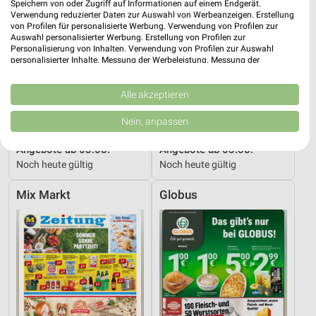
Speichern von oder Zugriff auf Informationen auf einem Endgerät.
Verwendung reduzierter Daten zur Auswahl von Werbeanzeigen. Erstellung
von Profilen für personalisierte Werbung. Verwendung von Profilen zur
Auswahl personalisierter Werbung. Erstellung von Profilen zur
Personalisierung von Inhalten. Verwendung von Profilen zur Auswahl
personalisierter Inhalte. Messung der Werbeleistung. Messung der
Performance von Inhalten. Analyse von Zielgruppen durch Statistiken oder
Kombinationen von Daten aus verschiedenen Quellen. Entwicklung und
Verbesserung der Angebote. Verwendung reduzierter Daten zur Auswahl
Alle akzeptieren
von Inhalten.
Daten können außerhalb der Europäischen Union weitergegeben und in die
Nein, anpassen
USA gesendet werden.
26,5 km
4,8 km
Ihre Einwilligung und die cookie Richtlinie gelten ausschließlich für diese
Angebote ab 03.08.
Angebote ab 03.08.
Website/App.
Noch heute gültig
Noch heute gültig
Partnerliste anzeigen (1 IAB-Anbieter)
Wir nutzen Ihre Daten für folgende Zwecke:
Mix Markt
Globus
IAB-Verarbeitungszwecke:
Speichern von oder Zugriff auf Informationen
auf einem Endgerät
Verwendung reduzierter Daten zur Auswahl von
Werbeanzeigen
Erstellung von Profilen für personalisierte