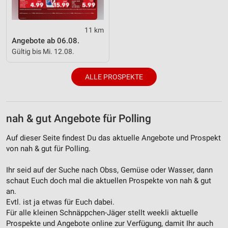
IAB-Besonderheiten:
Verwendung genauer Standortdaten
11 km
Angebote ab 06.08.
Geräte anhand von aktiv angeforderten
Gültig bis Mi. 12.08.
Informationen identifizieren
Nicht-IAB-Verarbeitungszwecke:
ALLE PROSPEKTE
Notwendig
Performance
nah & gut Angebote für Polling
Funktional
Auf dieser Seite findest Du das aktuelle Angebote und Prospekt
von nah & gut für Polling.
Werbung
Ihr seid auf der Suche nach Obss, Gemüse oder Wasser, dann
schaut Euch doch mal die aktuellen Prospekte von nah & gut
an.
Evtl. ist ja etwas für Euch dabei.
Für alle kleinen Schnäppchen-Jäger stellt weekli aktuelle
Prospekte und Angebote online zur Verfügung, damit Ihr auch