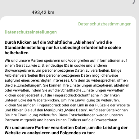
❯
493,42 km
Datenschutzbestimmungen
nah & gut Angebote in Taufkirchen
Datenschutzeinstellungen
Taufkirchen, Deutschland
❯
Durch Klicken auf die Schaltfläche „Ablehnen“ wird die
Standardeinstellung nur für unbedingt erforderliche cookie
beibehalten.
491,05 km
Wir und unsere Partner speichern und/oder greifen auf Informationen auf
einem Gerät zu, wie z. B. eindeutige IDs in cookie und anderen
Browserspeichern, um personenbezogene Daten zu verarbeiten. Einige
Supermärkte Angebote für Polling und
Anbieter verarbeiten Ihre personenbezogenen Daten möglicherweise
Umgebung
aufgrund eines berechtigten Interesses. Um dem zu widersprechen, öffnen
Sie die „Einstellungen“. Sie können Ihre Einstellungen akzeptieren, ablehnen
oder verwalten, indem Sie auf die Schaltfläche „Einstellungen verwalten“
5 Prospekte
klicken oder jederzeit auf die Fingerabdruck-Schaltfläche in der linken
unteren Ecke der Website klicken. Um Ihre Einwilligung zu widerrufen,
klicken Sie auf den Fingerabdruck oder den Link in der Fußzeile der Website
nahkauf
REWE
und klicken Sie auf den Menüpunkt „Meine Daten“. Auf dieser Seite können
Sie Ihre Einwilligung widerrufen. Diese Entscheidungen werden unseren
Partnern mitgeteilt und haben keinen Einfluss auf die Browserdaten.
Wir und unsere Partner verarbeiten Daten, um die Leistung der
Website zu analysieren und Folgendes zu tun: