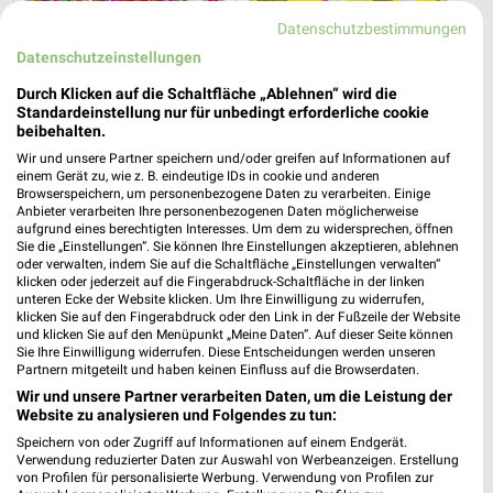
Datenschutzbestimmungen
Datenschutzeinstellungen
Durch Klicken auf die Schaltfläche „Ablehnen“ wird die
5,6 km
21,7 km
Standardeinstellung nur für unbedingt erforderliche cookie
beibehalten.
Wochenend Spezial
Angebote ab 03.08.
Gültig ab Fr. 14.08.
Noch heute gültig
Wir und unsere Partner speichern und/oder greifen auf Informationen auf
einem Gerät zu, wie z. B. eindeutige IDs in cookie und anderen
Browserspeichern, um personenbezogene Daten zu verarbeiten. Einige
NORMA
Globus
Anbieter verarbeiten Ihre personenbezogenen Daten möglicherweise
aufgrund eines berechtigten Interesses. Um dem zu widersprechen, öffnen
Sie die „Einstellungen“. Sie können Ihre Einstellungen akzeptieren, ablehnen
oder verwalten, indem Sie auf die Schaltfläche „Einstellungen verwalten“
klicken oder jederzeit auf die Fingerabdruck-Schaltfläche in der linken
unteren Ecke der Website klicken. Um Ihre Einwilligung zu widerrufen,
klicken Sie auf den Fingerabdruck oder den Link in der Fußzeile der Website
und klicken Sie auf den Menüpunkt „Meine Daten“. Auf dieser Seite können
Sie Ihre Einwilligung widerrufen. Diese Entscheidungen werden unseren
Partnern mitgeteilt und haben keinen Einfluss auf die Browserdaten.
Wir und unsere Partner verarbeiten Daten, um die Leistung der
Website zu analysieren und Folgendes zu tun:
Speichern von oder Zugriff auf Informationen auf einem Endgerät.
Verwendung reduzierter Daten zur Auswahl von Werbeanzeigen. Erstellung
von Profilen für personalisierte Werbung. Verwendung von Profilen zur