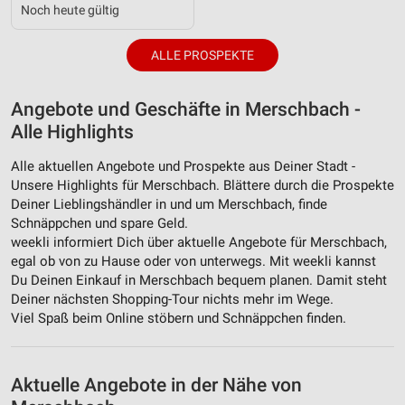
Verwendung von Profilen zur Auswahl
Noch heute gültig
personalisierter Werbung
Erstellung von Profilen zur Personalisierung
ALLE PROSPEKTE
von Inhalten
Verwendung von Profilen zur Auswahl
Angebote und Geschäfte in Merschbach -
personalisierter Inhalte
Alle Highlights
Messung der Werbeleistung
Alle aktuellen Angebote und Prospekte aus Deiner Stadt -
Unsere Highlights für Merschbach. Blättere durch die Prospekte
Messung der Performance von Inhalten
Deiner Lieblingshändler in und um Merschbach, finde
Schnäppchen und spare Geld.
Analyse von Zielgruppen durch Statistiken oder
weekli informiert Dich über aktuelle Angebote für Merschbach,
Kombinationen von Daten aus verschiedenen
egal ob von zu Hause oder von unterwegs. Mit weekli kannst
Quellen
Du Deinen Einkauf in Merschbach bequem planen. Damit steht
Deiner nächsten Shopping-Tour nichts mehr im Wege.
Entwicklung und Verbesserung der Angebote
Viel Spaß beim Online stöbern und Schnäppchen finden.
Verwendung reduzierter Daten zur Auswahl von
Inhalten
Aktuelle Angebote in der Nähe von
IAB-Besonderheiten: