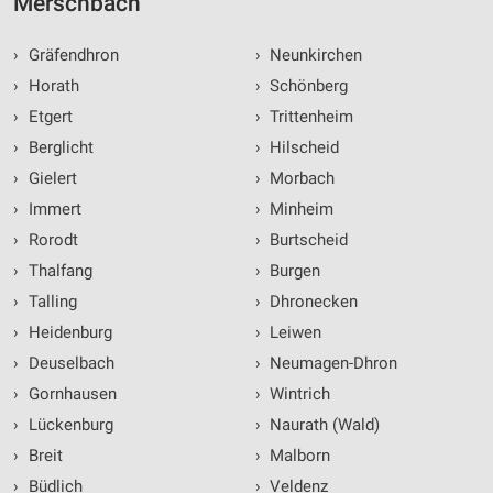
Merschbach
Verwendung genauer Standortdaten
Geräte anhand von aktiv angeforderten
›
Gräfendhron
›
Neunkirchen
Informationen identifizieren
›
Horath
›
Schönberg
Nicht-IAB-Verarbeitungszwecke:
›
Etgert
›
Trittenheim
Notwendig
›
Berglicht
›
Hilscheid
›
Gielert
›
Morbach
Performance
›
Immert
›
Minheim
Funktional
›
Rorodt
›
Burtscheid
›
Thalfang
›
Burgen
Werbung
›
Talling
›
Dhronecken
›
Heidenburg
›
Leiwen
›
Deuselbach
›
Neumagen-Dhron
›
Gornhausen
›
Wintrich
›
Lückenburg
›
Naurath (Wald)
›
Breit
›
Malborn
›
Büdlich
›
Veldenz