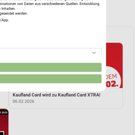
binationen von Daten aus verschiedenen Quellen. Entwicklung
 Inhalten.
R PROSPEKTE
gesendet werden.
e/App.
n
Kaufland Card wird zu Kaufland Card XTRA!
06.02.2026