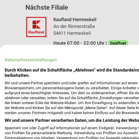
Nächste Filiale
Kaufland Hermeskeil
An der Römerstraße
54411 Hermeskeil
Heute 07:00 - 22:00 Uhr |
Geöffnet
549,93 km • Angebote: 2 Prospekte
Datenschutzeinstellungen
Durch Klicken auf die Schaltfläche „Ablehnen“ wird die Standardeins
beibehalten.
Angebote-Kalender für Kaufland in 
Wir und unsere Partner speichern und/oder greifen auf Informationen auf einem G
Browserspeichern, um personenbezogene Daten zu verarbeiten. Einige Anbieter 
aufgrund eines berechtigten Interesses. Um dem zu widersprechen, öffnen Sie die 
Aug.
ablehnen oder verwalten, indem Sie auf die Schaltfläche „Einstellungen verwalten“
03
Mo
04
Di
05
Mi
06
Do
07
F
der linken unteren Ecke der Website klicken. Um Ihre Einwilligung zu widerrufen, 
der Website und klicken Sie auf den Menüpunkt „Meine Daten“. Auf dieser Seite k
werden unseren Partnern mitgeteilt und haben keinen Einfluss auf die Browserda
Wir und unsere Partner verarbeiten Daten, um die Leistung der Webs
Speichern von oder Zugriff auf Informationen auf einem Endgerät. Verwendung 
von Profilen für personalisierte Werbung. Verwendung von Profilen zur Auswahl p
Personalisierung von Inhalten. Verwendung von Profilen zur Auswahl personalis