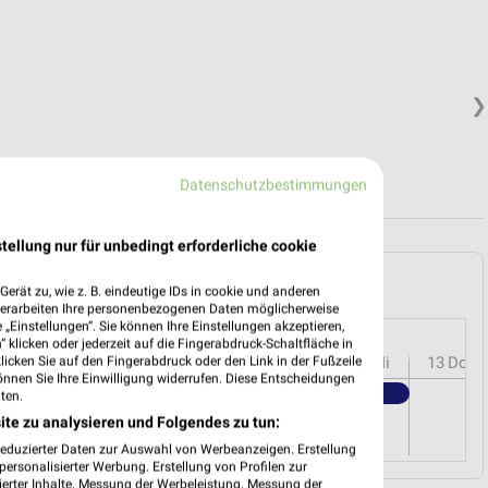
❯
Datenschutzbestimmungen
tellung nur für unbedingt erforderliche cookie
Hermeskeil und Umgebung
erät zu, wie z. B. eindeutige IDs in cookie und anderen
verarbeiten Ihre personenbezogenen Daten möglicherweise
„Einstellungen“. Sie können Ihre Einstellungen akzeptieren,
 klicken oder jederzeit auf die Fingerabdruck-Schaltfläche in
r
08
Sa
09
So
10
Mo
11
Di
12
Mi
13
Do
klicken Sie auf den Fingerabdruck oder den Link in der Fußzeile
önnen Sie Ihre Einwilligung widerrufen. Diese Entscheidungen
Kaufland - Angebote ab 06.08.
ten.
ite zu analysieren und Folgendes zu tun:
reduzierter Daten zur Auswahl von Werbeanzeigen. Erstellung
ersonalisierter Werbung. Erstellung von Profilen zur
ierter Inhalte. Messung der Werbeleistung. Messung der