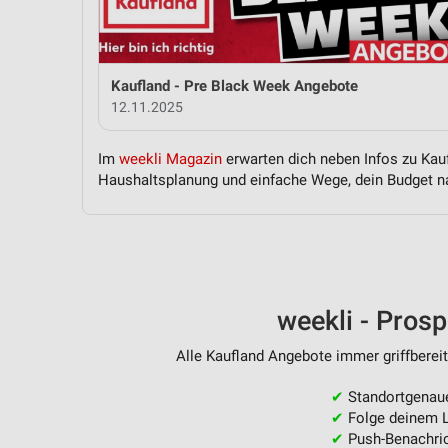
Messung der Performance von Inhalten
Analyse von Zielgruppen durch Statistiken oder Kombinationen 
Quellen
Kaufland - Pre Black Week Angebote
12.11.2025
Entwicklung und Verbesserung der Angebote
Verwendung reduzierter Daten zur Auswahl von Inhalten
Im
weekli Magazin
erwarten dich neben Infos zu Kauf
Haushaltsplanung und einfache Wege, dein Budget na
IAB-Besonderheiten:
Verwendung genauer Standortdaten
Geräte anhand von aktiv angeforderten Informationen identifizie
Nicht-IAB-Verarbeitungszwecke:
weekli - Pros
Notwendig
Alle Kaufland Angebote immer griffbereit
Performance
✔
Standortgenau
Funktional
✔
Folge deinem L
✔
Push-Benachric
Werbung