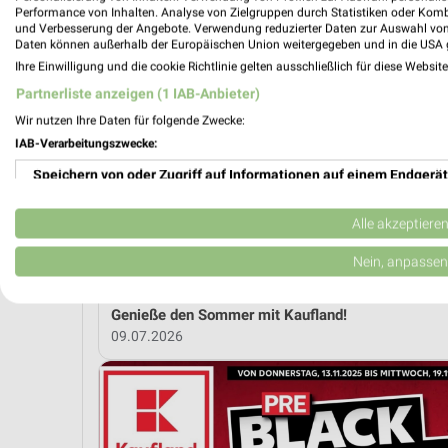
Performance von Inhalten. Analyse von Zielgruppen durch Statistiken oder Kom
und Verbesserung der Angebote. Verwendung reduzierter Daten zur Auswahl von
MEH
Daten können außerhalb der Europäischen Union weitergegeben und in die USA 
Ihre Einwilligung und die cookie Richtlinie gelten ausschließlich für diese Websit
Partnerliste anzeigen (1 IAB-Anbieter)
weekli Magazin
Wir nutzen Ihre Daten für folgende Zwecke:
IAB-Verarbeitungszwecke:
Speichern von oder Zugriff auf Informationen auf einem Endgerät
Verwendung reduzierter Daten zur Auswahl von Werbeanzeigen
Alle akzeptiere
Erstellung von Profilen für personalisierte Werbung
Nein, anpassen
Verwendung von Profilen zur Auswahl personalisierter Werbung
Genieße den Sommer mit Kaufland!
09.07.2026
Erstellung von Profilen zur Personalisierung von Inhalten
Verwendung von Profilen zur Auswahl personalisierter Inhalte
Messung der Werbeleistung