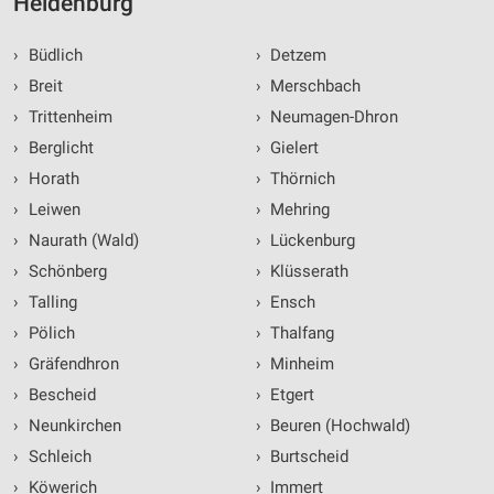
Heidenburg
Verwendung genauer Standortdaten
Geräte anhand von aktiv angeforderten
›
Büdlich
›
Detzem
Informationen identifizieren
›
Breit
›
Merschbach
Nicht-IAB-Verarbeitungszwecke:
›
Trittenheim
›
Neumagen-Dhron
Notwendig
›
Berglicht
›
Gielert
›
Horath
›
Thörnich
Performance
›
Leiwen
›
Mehring
Funktional
›
Naurath (Wald)
›
Lückenburg
›
Schönberg
›
Klüsserath
Werbung
›
Talling
›
Ensch
›
Pölich
›
Thalfang
›
Gräfendhron
›
Minheim
›
Bescheid
›
Etgert
›
Neunkirchen
›
Beuren (Hochwald)
›
Schleich
›
Burtscheid
›
Köwerich
›
Immert