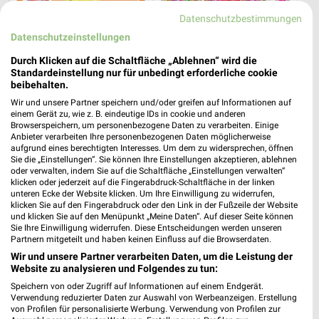
Datenschutzbestimmungen
Datenschutzeinstellungen
Durch Klicken auf die Schaltfläche „Ablehnen“ wird die
15,6 km
7,7 km
Standardeinstellung nur für unbedingt erforderliche cookie
beibehalten.
Angebote ab 05.08.
Wochenend Spezial
Gültig bis Di. 11.08.
Gültig ab Fr. 14.08.
Wir und unsere Partner speichern und/oder greifen auf Informationen auf
einem Gerät zu, wie z. B. eindeutige IDs in cookie und anderen
Browserspeichern, um personenbezogene Daten zu verarbeiten. Einige
Möbel Boss
NORMA
Anbieter verarbeiten Ihre personenbezogenen Daten möglicherweise
aufgrund eines berechtigten Interesses. Um dem zu widersprechen, öffnen
Sie die „Einstellungen“. Sie können Ihre Einstellungen akzeptieren, ablehnen
oder verwalten, indem Sie auf die Schaltfläche „Einstellungen verwalten“
klicken oder jederzeit auf die Fingerabdruck-Schaltfläche in der linken
unteren Ecke der Website klicken. Um Ihre Einwilligung zu widerrufen,
klicken Sie auf den Fingerabdruck oder den Link in der Fußzeile der Website
und klicken Sie auf den Menüpunkt „Meine Daten“. Auf dieser Seite können
Sie Ihre Einwilligung widerrufen. Diese Entscheidungen werden unseren
Partnern mitgeteilt und haben keinen Einfluss auf die Browserdaten.
Wir und unsere Partner verarbeiten Daten, um die Leistung der
Website zu analysieren und Folgendes zu tun:
Speichern von oder Zugriff auf Informationen auf einem Endgerät.
Verwendung reduzierter Daten zur Auswahl von Werbeanzeigen. Erstellung
von Profilen für personalisierte Werbung. Verwendung von Profilen zur