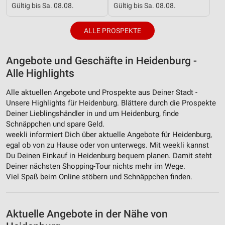
Verwendung von Profilen zur Auswahl
Gültig bis Sa. 08.08.
Gültig bis Sa. 08.08.
personalisierter Werbung
Erstellung von Profilen zur Personalisierung
ALLE PROSPEKTE
von Inhalten
Verwendung von Profilen zur Auswahl
Angebote und Geschäfte in Heidenburg -
personalisierter Inhalte
Alle Highlights
Messung der Werbeleistung
Alle aktuellen Angebote und Prospekte aus Deiner Stadt -
Unsere Highlights für Heidenburg. Blättere durch die Prospekte
Messung der Performance von Inhalten
Deiner Lieblingshändler in und um Heidenburg, finde
Schnäppchen und spare Geld.
Analyse von Zielgruppen durch Statistiken oder
weekli informiert Dich über aktuelle Angebote für Heidenburg,
Kombinationen von Daten aus verschiedenen
egal ob von zu Hause oder von unterwegs. Mit weekli kannst
Quellen
Du Deinen Einkauf in Heidenburg bequem planen. Damit steht
Deiner nächsten Shopping-Tour nichts mehr im Wege.
Entwicklung und Verbesserung der Angebote
Viel Spaß beim Online stöbern und Schnäppchen finden.
Verwendung reduzierter Daten zur Auswahl von
Inhalten
Aktuelle Angebote in der Nähe von
IAB-Besonderheiten: