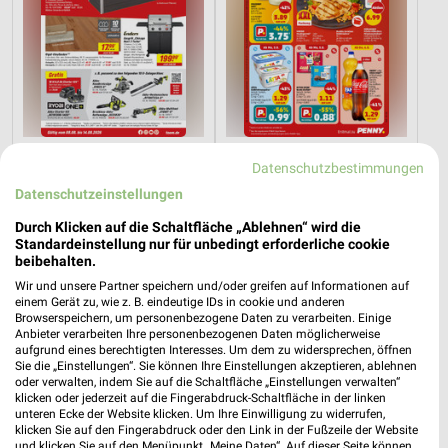
6,6 km
0,8 km
Datenschutzbestimmungen
Angebote ab 08.08.
Angebote ab 03.08.
Datenschutzeinstellungen
Gültig bis Fr. 14.08.
Noch heute gültig
Durch Klicken auf die Schaltfläche „Ablehnen“ wird die
XXXLutz
XXXLutz
Standardeinstellung nur für unbedingt erforderliche cookie
beibehalten.
Wir und unsere Partner speichern und/oder greifen auf Informationen auf
einem Gerät zu, wie z. B. eindeutige IDs in cookie und anderen
Browserspeichern, um personenbezogene Daten zu verarbeiten. Einige
Anbieter verarbeiten Ihre personenbezogenen Daten möglicherweise
aufgrund eines berechtigten Interesses. Um dem zu widersprechen, öffnen
Sie die „Einstellungen“. Sie können Ihre Einstellungen akzeptieren, ablehnen
oder verwalten, indem Sie auf die Schaltfläche „Einstellungen verwalten“
klicken oder jederzeit auf die Fingerabdruck-Schaltfläche in der linken
unteren Ecke der Website klicken. Um Ihre Einwilligung zu widerrufen,
klicken Sie auf den Fingerabdruck oder den Link in der Fußzeile der Website
und klicken Sie auf den Menüpunkt „Meine Daten“. Auf dieser Seite können