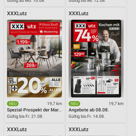
Gültig ab Mo. 10.08.
Gültig bis Mi. 12.08.
Entwicklung und Verbesserung der Angebote
XXXLutz
XXXLutz
Verwendung reduzierter Daten zur Auswahl von
Inhalten
IAB-Besonderheiten:
Verwendung genauer Standortdaten
Geräte anhand von aktiv angeforderten
Informationen identifizieren
Nicht-IAB-Verarbeitungszwecke:
Notwendig
Performance
19,7 km
19,7 km
Funktional
Spezial-Prospekt der Marken
Angebote ab 08.08.
Gültig bis Fr. 21.08.
Gültig bis Fr. 14.08.
Werbung
XXXLutz
XXXLutz