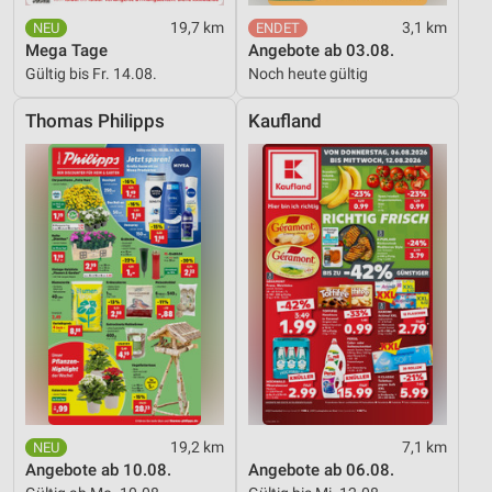
19,7 km
3,1 km
Verwendung reduzierter Daten zur Auswahl von
Werbeanzeigen
Mega Tage
Angebote ab 03.08.
Gültig bis Fr. 14.08.
Noch heute gültig
Erstellung von Profilen für personalisierte
Werbung
Thomas Philipps
Kaufland
Verwendung von Profilen zur Auswahl
personalisierter Werbung
Erstellung von Profilen zur Personalisierung
von Inhalten
Verwendung von Profilen zur Auswahl
personalisierter Inhalte
Messung der Werbeleistung
Messung der Performance von Inhalten
Analyse von Zielgruppen durch Statistiken oder
19,2 km
7,1 km
Kombinationen von Daten aus verschiedenen
Angebote ab 10.08.
Angebote ab 06.08.
Quellen