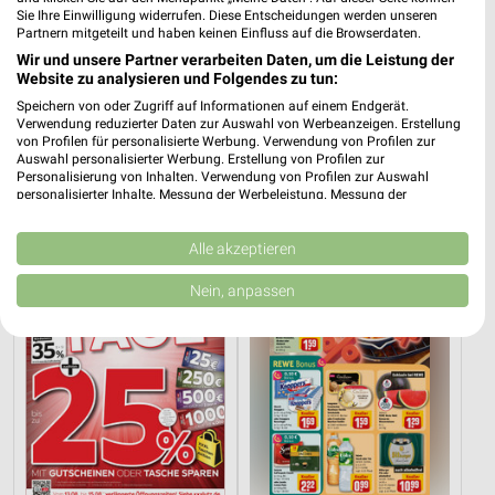
Sie Ihre Einwilligung widerrufen. Diese Entscheidungen werden unseren
Partnern mitgeteilt und haben keinen Einfluss auf die Browserdaten.
Wir und unsere Partner verarbeiten Daten, um die Leistung der
Website zu analysieren und Folgendes zu tun:
19,7 km
19,7 km
Speichern von oder Zugriff auf Informationen auf einem Endgerät.
Wohnen Spezial
Dieter Knoll
Verwendung reduzierter Daten zur Auswahl von Werbeanzeigen. Erstellung
von Profilen für personalisierte Werbung. Verwendung von Profilen zur
Gültig bis Fr. 14.08.
Gültig bis Fr. 14.08.
Auswahl personalisierter Werbung. Erstellung von Profilen zur
Personalisierung von Inhalten. Verwendung von Profilen zur Auswahl
XXXLutz
REWE
personalisierter Inhalte. Messung der Werbeleistung. Messung der
Performance von Inhalten. Analyse von Zielgruppen durch Statistiken oder
Kombinationen von Daten aus verschiedenen Quellen. Entwicklung und
Verbesserung der Angebote. Verwendung reduzierter Daten zur Auswahl
Alle akzeptieren
von Inhalten.
Daten können außerhalb der Europäischen Union weitergegeben und in die
Nein, anpassen
USA gesendet werden.
Ihre Einwilligung und die cookie Richtlinie gelten ausschließlich für diese
Website/App.
Partnerliste anzeigen (1 IAB-Anbieter)
Wir nutzen Ihre Daten für folgende Zwecke:
IAB-Verarbeitungszwecke:
Speichern von oder Zugriff auf Informationen
auf einem Endgerät