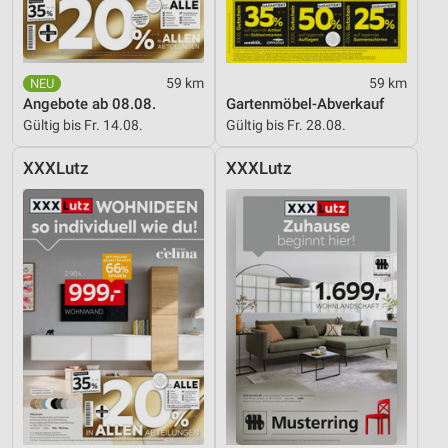
Notwendig
Performance
59 km
59 km
Funktional
Angebote ab 08.08.
Gartenmöbel-Abverkauf
Gültig bis Fr. 14.08.
Gültig bis Fr. 28.08.
Werbung
XXXLutz
XXXLutz