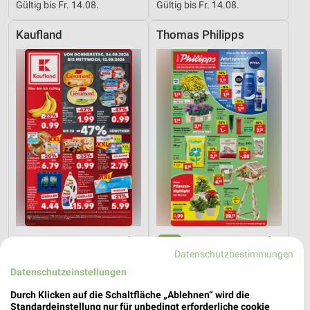
Gültig bis Fr. 14.08.
Gültig bis Fr. 14.08.
Kaufland
Thomas Philipps
1,1 km
4,7 km
Datenschutzbestimmungen
Angebote ab 06.08.
Angebote ab 10.08.
Gültig bis Mi. 12.08.
Gültig ab Mo. 10.08.
Datenschutzeinstellungen
Durch Klicken auf die Schaltfläche „Ablehnen“ wird die
XXXLutz
XXXLutz
Standardeinstellung nur für unbedingt erforderliche cookie