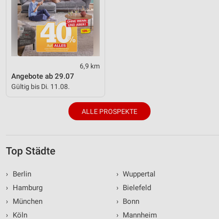
6,9 km
Angebote ab 29.07
Gültig bis Di. 11.08.
ALLE PROSPEKTE
Top Städte
›
Berlin
›
Wuppertal
›
Hamburg
›
Bielefeld
›
München
›
Bonn
›
Köln
›
Mannheim