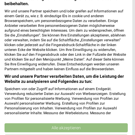
beibehalten.
Wir und unsere Partner speichern und/oder greifen auf Informationen auf
einem Gerät zu, wie z. B. eindeutige IDs in cookie und anderen
Browserspeichern, um personenbezogene Daten zu verarbeiten. Einige
Anbieter verarbeiten Ihre personenbezogenen Daten möglicherweise
aufgrund eines berechtigten Interesses. Um dem zu widersprechen, öffnen
Sie die „Einstellungen“. Sie können Ihre Einstellungen akzeptieren, ablehnen
oder verwalten, indem Sie auf die Schaltfläche „Einstellungen verwalten“
klicken oder jederzeit auf die Fingerabdruck-Schaltfläche in der linken
unteren Ecke der Website klicken. Um Ihre Einwilligung zu widerrufen,
klicken Sie auf den Fingerabdruck oder den Link in der Fußzeile der Website
und klicken Sie auf den Menüpunkt „Meine Daten“. Auf dieser Seite können
Sie Ihre Einwilligung widerrufen. Diese Entscheidungen werden unseren
Partnern mitgeteilt und haben keinen Einfluss auf die Browserdaten.
Wir und unsere Partner verarbeiten Daten, um die Leistung der
Website zu analysieren und Folgendes zu tun:
59 km
59 km
Speichern von oder Zugriff auf Informationen auf einem Endgerät.
Mega Tage
Spezial-Prospekt der Marken
Verwendung reduzierter Daten zur Auswahl von Werbeanzeigen. Erstellung
Gültig bis Fr. 14.08.
Gültig bis Fr. 21.08.
von Profilen für personalisierte Werbung. Verwendung von Profilen zur
Auswahl personalisierter Werbung. Erstellung von Profilen zur
Personalisierung von Inhalten. Verwendung von Profilen zur Auswahl
XXXLutz
XXXLutz
personalisierter Inhalte. Messung der Werbeleistung. Messung der
Performance von Inhalten. Analyse von Zielgruppen durch Statistiken oder
Kombinationen von Daten aus verschiedenen Quellen. Entwicklung und
Verbesserung der Angebote. Verwendung reduzierter Daten zur Auswahl
Alle akzeptieren
von Inhalten.