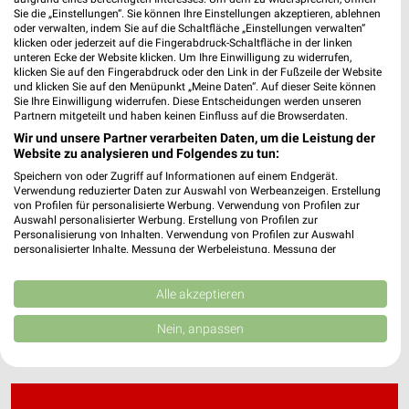
Sie die „Einstellungen“. Sie können Ihre Einstellungen akzeptieren, ablehnen
oder verwalten, indem Sie auf die Schaltfläche „Einstellungen verwalten“
klicken oder jederzeit auf die Fingerabdruck-Schaltfläche in der linken
dm Wochenprospekt & Angebote für Magdeburg
unteren Ecke der Website klicken. Um Ihre Einwilligung zu widerrufen,
klicken Sie auf den Fingerabdruck oder den Link in der Fußzeile der Website
und klicken Sie auf den Menüpunkt „Meine Daten“. Auf dieser Seite können
Sie Ihre Einwilligung widerrufen. Diese Entscheidungen werden unseren
Partnern mitgeteilt und haben keinen Einfluss auf die Browserdaten.
Wir und unsere Partner verarbeiten Daten, um die Leistung der
DocMorris Prospekte und Angebote
Website zu analysieren und Folgendes zu tun:
Speichern von oder Zugriff auf Informationen auf einem Endgerät.
Verwendung reduzierter Daten zur Auswahl von Werbeanzeigen. Erstellung
von Profilen für personalisierte Werbung. Verwendung von Profilen zur
Auswahl personalisierter Werbung. Erstellung von Profilen zur
Douglas Wochenprospekt & Angebote für
Personalisierung von Inhalten. Verwendung von Profilen zur Auswahl
personalisierter Inhalte. Messung der Werbeleistung. Messung der
Magdeburg
Performance von Inhalten. Analyse von Zielgruppen durch Statistiken oder
Kombinationen von Daten aus verschiedenen Quellen. Entwicklung und
Verbesserung der Angebote. Verwendung reduzierter Daten zur Auswahl
Alle akzeptieren
von Inhalten.
Daten können außerhalb der Europäischen Union weitergegeben und in die
Nein, anpassen
USA gesendet werden.
Ihre Einwilligung und die cookie Richtlinie gelten ausschließlich für diese
Website/App.
Partnerliste anzeigen (1 IAB-Anbieter)