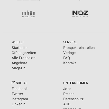
Messung der Performance von Inhalten
Analyse von Zielgruppen durch Statistiken oder
Kombinationen von Daten aus verschiedenen
Quellen
Entwicklung und Verbesserung der Angebote
Verwendung reduzierter Daten zur Auswahl von
WEEKLI
SERVICE
Inhalten
Startseite
Prospekt einstellen
IAB-Besonderheiten:
Öffnungszeiten
Verlage
Alle Prospekte
FAQ
Verwendung genauer Standortdaten
Angebote
Kontakt
Magazin
Geräte anhand von aktiv angeforderten
Informationen identifizieren
Nicht-IAB-Verarbeitungszwecke:
SOCIAL
UNTERNEHMEN
Facebook
Jobs
Notwendig
Twitter
Presse
Instagram
Datenschutz
Performance
LinkedIn
AGB