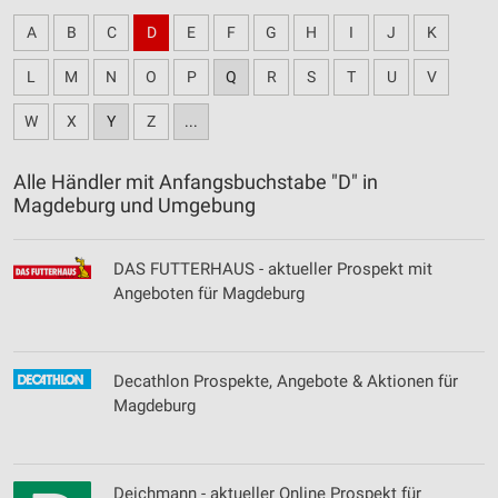
A
B
C
D
E
F
G
H
I
J
K
L
M
N
O
P
Q
R
S
T
U
V
W
X
Y
Z
...
Alle Händler mit Anfangsbuchstabe "D" in
Magdeburg und Umgebung
DAS FUTTERHAUS - aktueller Prospekt mit
Angeboten für Magdeburg
Decathlon Prospekte, Angebote & Aktionen für
Magdeburg
Deichmann - aktueller Online Prospekt für