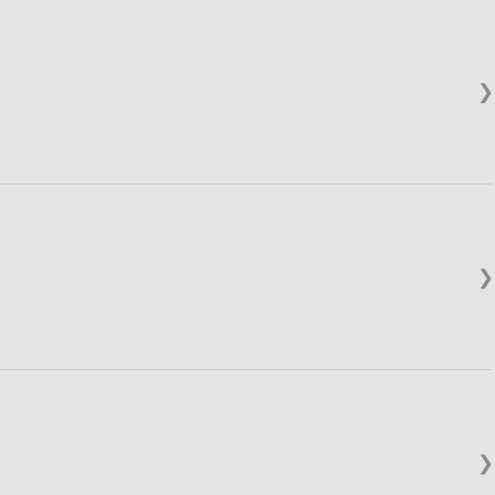
❯
❯
❯