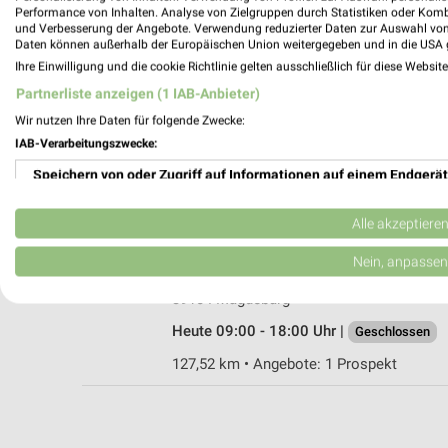
Performance von Inhalten. Analyse von Zielgruppen durch Statistiken oder Kom
und Verbesserung der Angebote. Verwendung reduzierter Daten zur Auswahl von
Daten können außerhalb der Europäischen Union weitergegeben und in die USA 
Ihre Einwilligung und die cookie Richtlinie gelten ausschließlich für diese Websit
MÄC-GEIZ Magdeburg
Partnerliste anzeigen (1 IAB-Anbieter)
Breiter Weg 126
Wir nutzen Ihre Daten für folgende Zwecke:
39104 Magdeburg
IAB-Verarbeitungszwecke:
Heute 09:00 - 19:00 Uhr |
Geschlossen
Speichern von oder Zugriff auf Informationen auf einem Endgerät
127,59 km
Verwendung reduzierter Daten zur Auswahl von Werbeanzeigen
Alle akzeptiere
EuroShop Magdeburg
Erstellung von Profilen für personalisierte Werbung
Nein, anpassen
Breiter Weg 122
Verwendung von Profilen zur Auswahl personalisierter Werbung
39104 Magdeburg
Heute 09:00 - 18:00 Uhr |
Geschlossen
Erstellung von Profilen zur Personalisierung von Inhalten
127,52 km • Angebote: 1 Prospekt
Verwendung von Profilen zur Auswahl personalisierter Inhalte
Messung der Werbeleistung