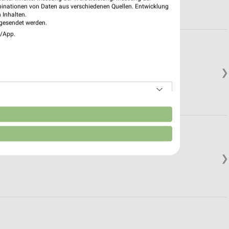
binationen von Daten aus verschiedenen Quellen. Entwicklung
 Inhalten.
gesendet werden.
e/App.
❯
n
❯