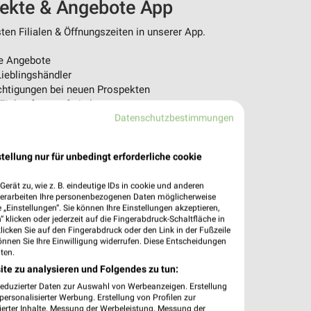
pekte & Angebote App
en Filialen & Öffnungszeiten in unserer App.
e Angebote
ieblingshändler
htigungen bei neuen Prospekten
 Einkauf stressfrei planen
Datenschutzbestimmungen
 App jetzt laden oder QR-Code scannen.
tellung nur für unbedingt erforderliche cookie
erät zu, wie z. B. eindeutige IDs in cookie und anderen
verarbeiten Ihre personenbezogenen Daten möglicherweise
„Einstellungen“. Sie können Ihre Einstellungen akzeptieren,
 klicken oder jederzeit auf die Fingerabdruck-Schaltfläche in
klicken Sie auf den Fingerabdruck oder den Link in der Fußzeile
önnen Sie Ihre Einwilligung widerrufen. Diese Entscheidungen
ten.
ite zu analysieren und Folgendes zu tun:
reduzierter Daten zur Auswahl von Werbeanzeigen. Erstellung
ersonalisierter Werbung. Erstellung von Profilen zur
ierter Inhalte. Messung der Werbeleistung. Messung der