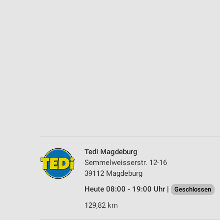
Messung der Performance von Inhalten
Analyse von Zielgruppen durch Statistiken oder Kombinationen 
Quellen
Entwicklung und Verbesserung der Angebote
Verwendung reduzierter Daten zur Auswahl von Inhalten
IAB-Besonderheiten:
Verwendung genauer Standortdaten
Geräte anhand von aktiv angeforderten Informationen identifizie
Nicht-IAB-Verarbeitungszwecke:
Tedi Magdeburg
Notwendig
Semmelweisserstr. 12-16
39112 Magdeburg
Performance
Heute 08:00 - 19:00 Uhr |
Geschlossen
Funktional
129,82 km
Werbung