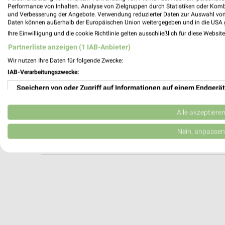
Louis MEGAShop Magdeburg
Performance von Inhalten. Analyse von Zielgruppen durch Statistiken oder Kom
und Verbesserung der Angebote. Verwendung reduzierter Daten zur Auswahl von
Lübecker Straße 134
Daten können außerhalb der Europäischen Union weitergegeben und in die USA 
39124 Magdeburg
Ihre Einwilligung und die cookie Richtlinie gelten ausschließlich für diese Websit
Heute 09:00 - 21:00 Uhr |
Geschlossen
Partnerliste anzeigen (1 IAB-Anbieter)
126,81 km
Wir nutzen Ihre Daten für folgende Zwecke:
IAB-Verarbeitungszwecke:
Speichern von oder Zugriff auf Informationen auf einem Endgerät
pitstop Magdeburg
Kirschweg 90
Verwendung reduzierter Daten zur Auswahl von Werbeanzeigen
39118 Magdeburg
Alle akzeptiere
Heute 08:00 - 18:00 Uhr |
Geschlossen
Erstellung von Profilen für personalisierte Werbung
Nein, anpassen
130,94 km
Verwendung von Profilen zur Auswahl personalisierter Werbung
Erstellung von Profilen zur Personalisierung von Inhalten
Verwendung von Profilen zur Auswahl personalisierter Inhalte
Messung der Werbeleistung