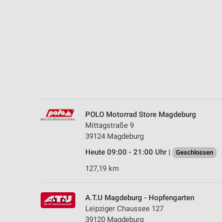
Messung der Performance von Inhalten
Analyse von Zielgruppen durch Statistiken oder Kombinationen 
Quellen
Entwicklung und Verbesserung der Angebote
Verwendung reduzierter Daten zur Auswahl von Inhalten
IAB-Besonderheiten:
Verwendung genauer Standortdaten
POLO Motorrad Store Magdeburg
Mittagstraße 9
Geräte anhand von aktiv angeforderten Informationen identifizie
39124 Magdeburg
Nicht-IAB-Verarbeitungszwecke:
Heute 09:00 - 21:00 Uhr |
Geschlossen
Notwendig
127,19 km
Performance
A.T.U Magdeburg - Hopfengarten
Funktional
Leipziger Chaussee 127
39120 Magdeburg
Werbung