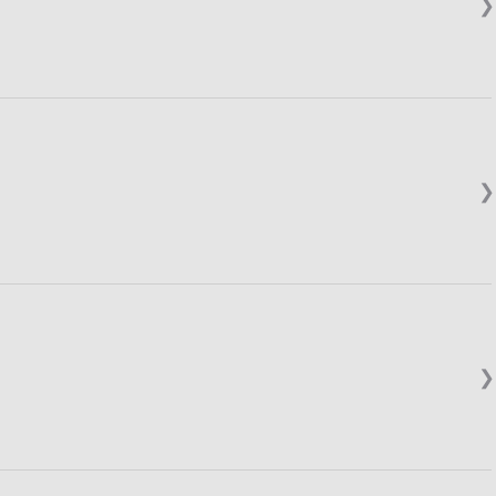
❯
❯
❯