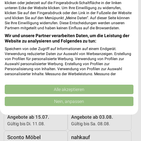
klicken oder jederzeit auf die Fingerabdruck-Schaltfläche in der linken
Gültig ab Fr. 14.08.
Gültig bis Di. 11.08.
unteren Ecke der Website klicken. Um Ihre Einwilligung zu widerrufen,
klicken Sie auf den Fingerabdruck oder den Link in der Fußzeile der Website
Sconto Möbel
Globus
und klicken Sie auf den Menüpunkt „Meine Daten“. Auf dieser Seite können
Sie Ihre Einwilligung widerrufen. Diese Entscheidungen werden unseren
Partnern mitgeteilt und haben keinen Einfluss auf die Browserdaten.
Wir und unsere Partner verarbeiten Daten, um die Leistung der
Website zu analysieren und Folgendes zu tun:
Speichern von oder Zugriff auf Informationen auf einem Endgerät.
Verwendung reduzierter Daten zur Auswahl von Werbeanzeigen. Erstellung
von Profilen für personalisierte Werbung. Verwendung von Profilen zur
Auswahl personalisierter Werbung. Erstellung von Profilen zur
Personalisierung von Inhalten. Verwendung von Profilen zur Auswahl
personalisierter Inhalte. Messung der Werbeleistung. Messung der
Performance von Inhalten. Analyse von Zielgruppen durch Statistiken oder
Kombinationen von Daten aus verschiedenen Quellen. Entwicklung und
Verbesserung der Angebote. Verwendung reduzierter Daten zur Auswahl
Alle akzeptieren
von Inhalten.
Daten können außerhalb der Europäischen Union weitergegeben und in die
Nein, anpassen
USA gesendet werden.
21,5 km
33,6 km
Ihre Einwilligung und die cookie Richtlinie gelten ausschließlich für diese
Website/App.
Angebote ab 15.07.
Angebote ab 03.08.
Gültig bis Di. 11.08.
Gültig bis Sa. 08.08.
Partnerliste anzeigen (1 IAB-Anbieter)
Wir nutzen Ihre Daten für folgende Zwecke:
Sconto Möbel
nahkauf
IAB-Verarbeitungszwecke: