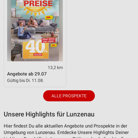
Analyse von Zielgruppen durch Statistiken oder
Kombinationen von Daten aus verschiedenen
Quellen
Entwicklung und Verbesserung der Angebote
Verwendung reduzierter Daten zur Auswahl von
Inhalten
IAB-Besonderheiten:
Verwendung genauer Standortdaten
13,2 km
Angebote ab 29.07
Geräte anhand von aktiv angeforderten
Gültig bis Di. 11.08.
Informationen identifizieren
Nicht-IAB-Verarbeitungszwecke:
ALLE PROSPEKTE
Notwendig
Unsere Highlights für Lunzenau
Performance
Hier findest Du alle aktuellen Angebote und Prospekte in der
Funktional
Umgebung von Lunzenau. Entdecke Unsere Highlights Deiner