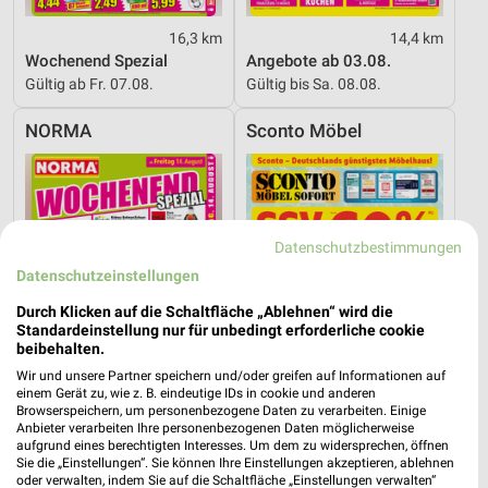
16,3 km
14,4 km
Wochenend Spezial
Angebote ab 03.08.
Gültig ab Fr. 07.08.
Gültig bis Sa. 08.08.
NORMA
Sconto Möbel
Datenschutzbestimmungen
Datenschutzeinstellungen
Durch Klicken auf die Schaltfläche „Ablehnen“ wird die
Standardeinstellung nur für unbedingt erforderliche cookie
beibehalten.
Wir und unsere Partner speichern und/oder greifen auf Informationen auf
einem Gerät zu, wie z. B. eindeutige IDs in cookie und anderen
Browserspeichern, um personenbezogene Daten zu verarbeiten. Einige
Anbieter verarbeiten Ihre personenbezogenen Daten möglicherweise
aufgrund eines berechtigten Interesses. Um dem zu widersprechen, öffnen
16,3 km
21,5 km
Sie die „Einstellungen“. Sie können Ihre Einstellungen akzeptieren, ablehnen
Wochenend Spezial
Angebote ab 15.07.
oder verwalten, indem Sie auf die Schaltfläche „Einstellungen verwalten“