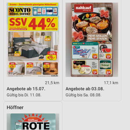
Speichern von oder Zugriff auf Informationen
auf einem Endgerät
Verwendung reduzierter Daten zur Auswahl von
Werbeanzeigen
Erstellung von Profilen für personalisierte
Werbung
Verwendung von Profilen zur Auswahl
personalisierter Werbung
Erstellung von Profilen zur Personalisierung
von Inhalten
21,5 km
17,1 km
Angebote ab 15.07.
Angebote ab 03.08.
Verwendung von Profilen zur Auswahl
Gültig bis Di. 11.08.
Gültig bis Sa. 08.08.
personalisierter Inhalte
Höffner
Messung der Werbeleistung
Messung der Performance von Inhalten