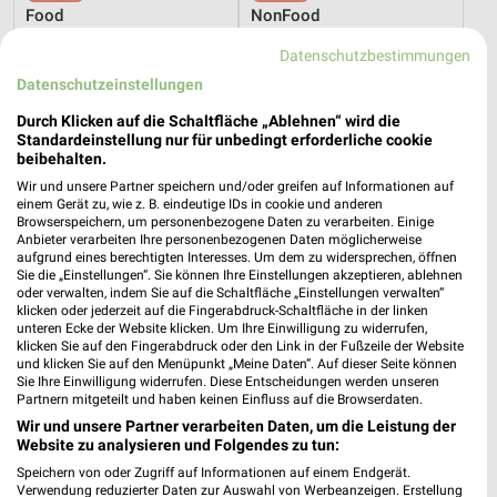
Food
NonFood
Noch morgen gültig
Noch morgen gültig
Datenschutzbestimmungen
Datenschutzeinstellungen
METRO
METRO
Durch Klicken auf die Schaltfläche „Ablehnen“ wird die
Standardeinstellung nur für unbedingt erforderliche cookie
beibehalten.
Wir und unsere Partner speichern und/oder greifen auf Informationen auf
einem Gerät zu, wie z. B. eindeutige IDs in cookie und anderen
Browserspeichern, um personenbezogene Daten zu verarbeiten. Einige
Anbieter verarbeiten Ihre personenbezogenen Daten möglicherweise
aufgrund eines berechtigten Interesses. Um dem zu widersprechen, öffnen
Sie die „Einstellungen“. Sie können Ihre Einstellungen akzeptieren, ablehnen
oder verwalten, indem Sie auf die Schaltfläche „Einstellungen verwalten“
klicken oder jederzeit auf die Fingerabdruck-Schaltfläche in der linken
unteren Ecke der Website klicken. Um Ihre Einwilligung zu widerrufen,
klicken Sie auf den Fingerabdruck oder den Link in der Fußzeile der Website
und klicken Sie auf den Menüpunkt „Meine Daten“. Auf dieser Seite können
Sie Ihre Einwilligung widerrufen. Diese Entscheidungen werden unseren
Partnern mitgeteilt und haben keinen Einfluss auf die Browserdaten.
12,9 km
12,9 km
Wir und unsere Partner verarbeiten Daten, um die Leistung der
Starke Marken
App-Deals
Website zu analysieren und Folgendes zu tun:
Noch morgen gültig
Noch morgen gültig
Speichern von oder Zugriff auf Informationen auf einem Endgerät.
Verwendung reduzierter Daten zur Auswahl von Werbeanzeigen. Erstellung