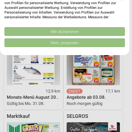
von Profilen für personalisierte Werbung. Verwendung von Profilen zur
METRO
nahkauf
Auswahl personalisierter Werbung. Erstellung von Profilen zur
Personalisierung von Inhalten. Verwendung von Profilen zur Auswahl
personalisierter Inhalte. Messung der Werbeleistung. Messung der
Performance von Inhalten. Analyse von Zielgruppen durch Statistiken oder
Kombinationen von Daten aus verschiedenen Quellen. Entwicklung und
Verbesserung der Angebote. Verwendung reduzierter Daten zur Auswahl
Alle akzeptieren
von Inhalten.
Daten können außerhalb der Europäischen Union weitergegeben und in die
Nein, anpassen
USA gesendet werden.
Ihre Einwilligung und die cookie Richtlinie gelten ausschließlich für diese
Website/App.
Partnerliste anzeigen (1 IAB-Anbieter)
Wir nutzen Ihre Daten für folgende Zwecke:
IAB-Verarbeitungszwecke:
Speichern von oder Zugriff auf Informationen
12,9 km
17,1 km
auf einem Endgerät
Monats-Menü August 2026
Angebote ab 03.08.
Gültig bis Mo. 31.08.
Noch morgen gültig
Verwendung reduzierter Daten zur Auswahl von
Werbeanzeigen
Marktkauf
SELGROS
Erstellung von Profilen für personalisierte
Werbung