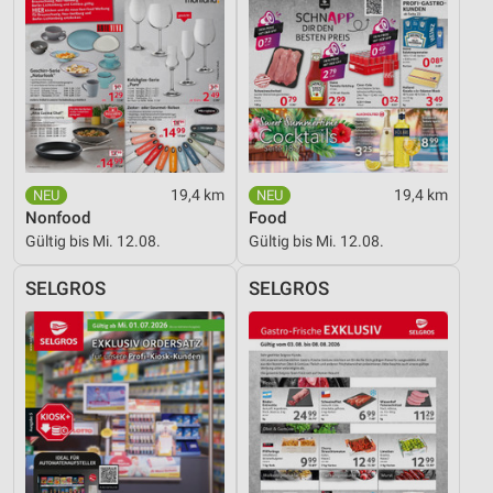
Verwendung genauer Standortdaten
Geräte anhand von aktiv angeforderten
Informationen identifizieren
Nicht-IAB-Verarbeitungszwecke:
Notwendig
19,4 km
19,4 km
Performance
Nonfood
Food
Gültig bis Mi. 12.08.
Gültig bis Mi. 12.08.
Funktional
SELGROS
SELGROS
Werbung