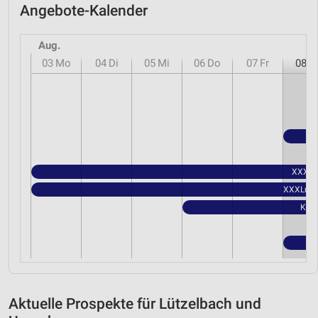
Angebote-Kalender
Aug.
03
Mo
04
Di
05
Mi
06
Do
07
Fr
08
S
XXXLut
XXXLutz 
Kauf
Aktuelle Prospekte für Lützelbach und