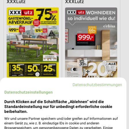
XXXLutz
XXXLutz
Datenschutzbestimmungen
11,2 km
11,2 km
Datenschutzeinstellungen
Gartenmöbel-Abverkauf
Wohnideen so individuell wie du!
Gültig bis Fr. 28.08.
Gültig bis Fr. 14.08.
Durch Klicken auf die Schaltfläche „Ablehnen“ wird die
Standardeinstellung nur für unbedingt erforderliche cookie
XXXLutz
XXXLutz
beibehalten.
Wir und unsere Partner speichern und/oder greifen auf Informationen auf
einem Gerät zu, wie z. B. eindeutige IDs in cookie und anderen
Browserspeichern, um personenbezogene Daten zu verarbeiten. Einige