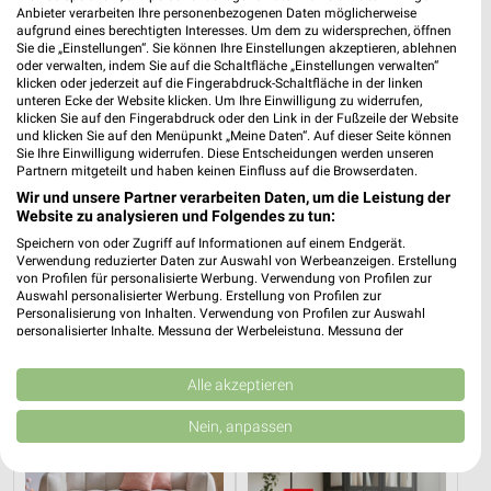
Anbieter verarbeiten Ihre personenbezogenen Daten möglicherweise
aufgrund eines berechtigten Interesses. Um dem zu widersprechen, öffnen
Sie die „Einstellungen“. Sie können Ihre Einstellungen akzeptieren, ablehnen
oder verwalten, indem Sie auf die Schaltfläche „Einstellungen verwalten“
klicken oder jederzeit auf die Fingerabdruck-Schaltfläche in der linken
unteren Ecke der Website klicken. Um Ihre Einwilligung zu widerrufen,
klicken Sie auf den Fingerabdruck oder den Link in der Fußzeile der Website
und klicken Sie auf den Menüpunkt „Meine Daten“. Auf dieser Seite können
Sie Ihre Einwilligung widerrufen. Diese Entscheidungen werden unseren
Partnern mitgeteilt und haben keinen Einfluss auf die Browserdaten.
Wir und unsere Partner verarbeiten Daten, um die Leistung der
Website zu analysieren und Folgendes zu tun:
Speichern von oder Zugriff auf Informationen auf einem Endgerät.
11,2 km
11,2 km
Verwendung reduzierter Daten zur Auswahl von Werbeanzeigen. Erstellung
von Profilen für personalisierte Werbung. Verwendung von Profilen zur
Musterring
Angebote ab 08.08.
Auswahl personalisierter Werbung. Erstellung von Profilen zur
Gültig bis Fr. 14.08.
Gültig bis Fr. 21.08.
Personalisierung von Inhalten. Verwendung von Profilen zur Auswahl
personalisierter Inhalte. Messung der Werbeleistung. Messung der
Performance von Inhalten. Analyse von Zielgruppen durch Statistiken oder
XXXLutz
XXXLutz
Kombinationen von Daten aus verschiedenen Quellen. Entwicklung und
Verbesserung der Angebote. Verwendung reduzierter Daten zur Auswahl
Alle akzeptieren
von Inhalten.
Daten können außerhalb der Europäischen Union weitergegeben und in die
Nein, anpassen
USA gesendet werden.
Ihre Einwilligung und die cookie Richtlinie gelten ausschließlich für diese
Website/App.