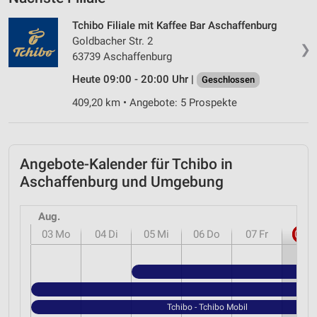
Tchibo Filiale mit Kaffee Bar Aschaffenburg
Goldbacher Str. 2
❯
63739 Aschaffenburg
Heute 09:00 - 20:00 Uhr |
Geschlossen
409,20 km • Angebote: 5 Prospekte
Angebote-Kalender für Tchibo in
Aschaffenburg und Umgebung
Aug.
03
Mo
04
Di
05
Mi
06
Do
07
Fr
08
S
Tchibo - Tchibo Mobil