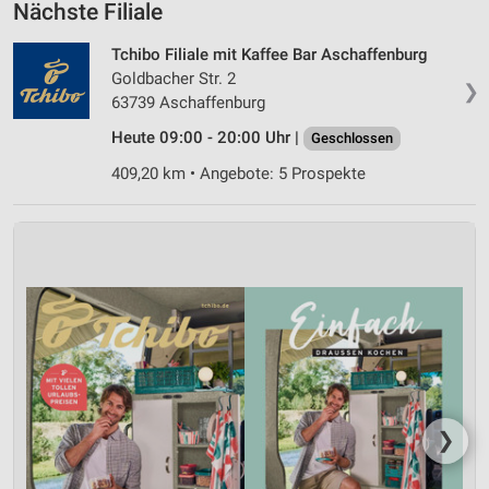
Nächste Filiale
Wir nutzen Ihre Daten für folgende Zwecke:
IAB-Verarbeitungszwecke:
Tchibo Filiale mit Kaffee Bar Aschaffenburg
Speichern von oder Zugriff auf Informationen
Goldbacher Str. 2
❯
auf einem Endgerät
63739 Aschaffenburg
Heute 09:00 - 20:00 Uhr |
Verwendung reduzierter Daten zur Auswahl von
Geschlossen
Werbeanzeigen
409,20 km • Angebote: 5 Prospekte
Erstellung von Profilen für personalisierte
Werbung
Verwendung von Profilen zur Auswahl
personalisierter Werbung
Erstellung von Profilen zur Personalisierung
von Inhalten
Verwendung von Profilen zur Auswahl
personalisierter Inhalte
❯
Messung der Werbeleistung