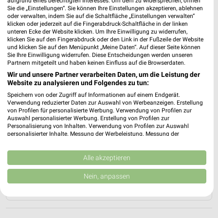
aufgrund eines berechtigten Interesses. Um dem zu widersprechen, öffnen
AKTIONEN, RABATTE & GUTSCHEINE
HANDY & SMARTPHONE
Sie die „Einstellungen“. Sie können Ihre Einstellungen akzeptieren, ablehnen
oder verwalten, indem Sie auf die Schaltfläche „Einstellungen verwalten“
klicken oder jederzeit auf die Fingerabdruck-Schaltfläche in der linken
unteren Ecke der Website klicken. Um Ihre Einwilligung zu widerrufen,
klicken Sie auf den Fingerabdruck oder den Link in der Fußzeile der Website
und klicken Sie auf den Menüpunkt „Meine Daten“. Auf dieser Seite können
Sie Ihre Einwilligung widerrufen. Diese Entscheidungen werden unseren
Partnern mitgeteilt und haben keinen Einfluss auf die Browserdaten.
Wir und unsere Partner verarbeiten Daten, um die Leistung der
Website zu analysieren und Folgendes zu tun:
Speichern von oder Zugriff auf Informationen auf einem Endgerät.
Verwendung reduzierter Daten zur Auswahl von Werbeanzeigen. Erstellung
von Profilen für personalisierte Werbung. Verwendung von Profilen zur
Auswahl personalisierter Werbung. Erstellung von Profilen zur
Personalisierung von Inhalten. Verwendung von Profilen zur Auswahl
personalisierter Inhalte. Messung der Werbeleistung. Messung der
Performance von Inhalten. Analyse von Zielgruppen durch Statistiken oder
Kombinationen von Daten aus verschiedenen Quellen. Entwicklung und
Verbesserung der Angebote. Verwendung reduzierter Daten zur Auswahl
Alle akzeptieren
von Inhalten.
Daten können außerhalb der Europäischen Union weitergegeben und in die
Nein, anpassen
USA gesendet werden.
Ihre Einwilligung und die cookie Richtlinie gelten ausschließlich für diese
Website/App.
Partnerliste anzeigen (1 IAB-Anbieter)