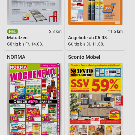
Verwendung reduzierter Daten zur Auswahl von
Inhalten
IAB-Besonderheiten:
2,3 km
11,5 km
Verwendung genauer Standortdaten
Matratzen
Angebote ab 05.08.
Gültig bis Fr. 14.08.
Gültig bis Di. 11.08.
Geräte anhand von aktiv angeforderten
Informationen identifizieren
NORMA
Sconto Möbel
Nicht-IAB-Verarbeitungszwecke:
Notwendig
Performance
Funktional
Werbung