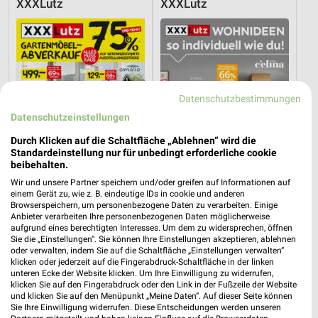
XXXLutz
XXXLutz
Datenschutzbestimmungen
Datenschutzeinstellungen
Durch Klicken auf die Schaltfläche „Ablehnen“ wird die
Standardeinstellung nur für unbedingt erforderliche cookie
beibehalten.
Wir und unsere Partner speichern und/oder greifen auf Informationen auf
einem Gerät zu, wie z. B. eindeutige IDs in cookie und anderen
Browserspeichern, um personenbezogene Daten zu verarbeiten. Einige
2,3 km
2,3 km
Anbieter verarbeiten Ihre personenbezogenen Daten möglicherweise
aufgrund eines berechtigten Interesses. Um dem zu widersprechen, öffnen
Gartenmöbel-Abverkauf
Wohnideen so individuell wie du!
Sie die „Einstellungen“. Sie können Ihre Einstellungen akzeptieren, ablehnen
Gültig bis Fr. 28.08.
Gültig bis Fr. 14.08.
oder verwalten, indem Sie auf die Schaltfläche „Einstellungen verwalten“
klicken oder jederzeit auf die Fingerabdruck-Schaltfläche in der linken
unteren Ecke der Website klicken. Um Ihre Einwilligung zu widerrufen,
XXXLutz
XXXLutz
klicken Sie auf den Fingerabdruck oder den Link in der Fußzeile der Website
und klicken Sie auf den Menüpunkt „Meine Daten“. Auf dieser Seite können
Sie Ihre Einwilligung widerrufen. Diese Entscheidungen werden unseren