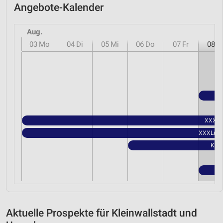
Angebote-Kalender
Aug.
03
Mo
04
Di
05
Mi
06
Do
07
Fr
08
S
XXXLut
XXXLutz 
Kauf
Aktuelle Prospekte für Kleinwallstadt und