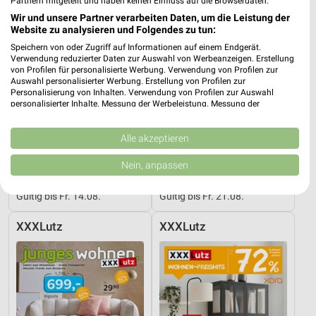
Partnern mitgeteilt und haben keinen Einfluss auf die Browserdaten.
Wir und unsere Partner verarbeiten Daten, um die Leistung der
Website zu analysieren und Folgendes zu tun:
Speichern von oder Zugriff auf Informationen auf einem Endgerät.
Verwendung reduzierter Daten zur Auswahl von Werbeanzeigen. Erstellung
von Profilen für personalisierte Werbung. Verwendung von Profilen zur
Auswahl personalisierter Werbung. Erstellung von Profilen zur
Personalisierung von Inhalten. Verwendung von Profilen zur Auswahl
personalisierter Inhalte. Messung der Werbeleistung. Messung der
Performance von Inhalten. Analyse von Zielgruppen durch Statistiken oder
Kombinationen von Daten aus verschiedenen Quellen. Entwicklung und
Verbesserung der Angebote. Verwendung reduzierter Daten zur Auswahl
Alle akzeptieren
von Inhalten.
Daten können außerhalb der Europäischen Union weitergegeben und in die
Nein, anpassen
2,3 km
2,3 km
USA gesendet werden.
Musterring
Angebote ab 08.08.
Ihre Einwilligung und die cookie Richtlinie gelten ausschließlich für diese
Gültig bis Fr. 14.08.
Gültig bis Fr. 21.08.
Website/App.
Partnerliste anzeigen (1 IAB-Anbieter)
XXXLutz
XXXLutz
Wir nutzen Ihre Daten für folgende Zwecke:
IAB-Verarbeitungszwecke:
Speichern von oder Zugriff auf Informationen
auf einem Endgerät
Verwendung reduzierter Daten zur Auswahl von