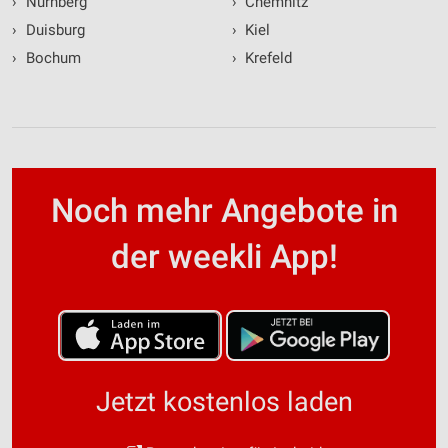
›
Nürnberg
›
Chemnitz
›
Duisburg
›
Kiel
›
Bochum
›
Krefeld
Noch mehr Angebote in
der weekli App!
Jetzt kostenlos laden