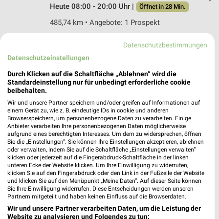
Heute 08:00 - 20:00 Uhr |
Öffnet in 28 Min.
485,74 km • Angebote: 1 Prospekt
Datenschutzbestimmungen
Schultz Bauzentrum Speyer
Datenschutzeinstellungen
Landwehrstraße 2
67346 Speyer
Durch Klicken auf die Schaltfläche „Ablehnen“ wird die
❯
Standardeinstellung nur für unbedingt erforderliche cookie
Heute 07:00 - 18:00 Uhr |
Geöffnet
beibehalten.
Wir und unsere Partner speichern und/oder greifen auf Informationen auf
497,07 km
einem Gerät zu, wie z. B. eindeutige IDs in cookie und anderen
Browserspeichern, um personenbezogene Daten zu verarbeiten. Einige
Anbieter verarbeiten Ihre personenbezogenen Daten möglicherweise
BAUHAUS Speyer
aufgrund eines berechtigten Interesses. Um dem zu widersprechen, öffnen
Sie die „Einstellungen“. Sie können Ihre Einstellungen akzeptieren, ablehnen
Iggelheimer Str 30
oder verwalten, indem Sie auf die Schaltfläche „Einstellungen verwalten“
67346 Speyer
klicken oder jederzeit auf die Fingerabdruck-Schaltfläche in der linken
❯
unteren Ecke der Website klicken. Um Ihre Einwilligung zu widerrufen,
Heute 07:00 - 20:00 Uhr |
Geöffnet
klicken Sie auf den Fingerabdruck oder den Link in der Fußzeile der Website
und klicken Sie auf den Menüpunkt „Meine Daten“. Auf dieser Seite können
497,49 km • Angebote: 1 Prospekt
Sie Ihre Einwilligung widerrufen. Diese Entscheidungen werden unseren
Partnern mitgeteilt und haben keinen Einfluss auf die Browserdaten.
Wir und unsere Partner verarbeiten Daten, um die Leistung der
Sonderpreis Baumarkt Speyer
Website zu analysieren und Folgendes zu tun: