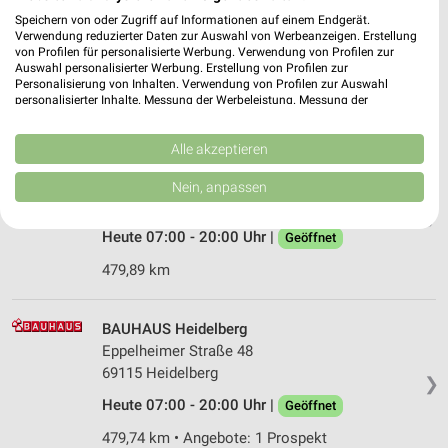
Auestr. 15
Speichern von oder Zugriff auf Informationen auf einem Endgerät.
67346 Speyer
Verwendung reduzierter Daten zur Auswahl von Werbeanzeigen. Erstellung
❯
von Profilen für personalisierte Werbung. Verwendung von Profilen zur
Heute 08:00 - 19:00 Uhr |
Auswahl personalisierter Werbung. Erstellung von Profilen zur
Öffnet in 28 Min.
Personalisierung von Inhalten. Verwendung von Profilen zur Auswahl
personalisierter Inhalte. Messung der Werbeleistung. Messung der
496,44 km • Angebote: 2 Prospekte
Performance von Inhalten. Analyse von Zielgruppen durch Statistiken oder
Kombinationen von Daten aus verschiedenen Quellen. Entwicklung und
Verbesserung der Angebote. Verwendung reduzierter Daten zur Auswahl
Alle akzeptieren
HORNBACH Heidelberg
von Inhalten.
Daten können außerhalb der Europäischen Union weitergegeben und in die
Wieblinger Weg 94-98
Nein, anpassen
USA gesendet werden.
69123 Heidelberg
❯
Ihre Einwilligung und die cookie Richtlinie gelten ausschließlich für diese
Website/App.
Heute 07:00 - 20:00 Uhr |
Geöffnet
Partnerliste anzeigen (1 IAB-Anbieter)
479,89 km
Wir nutzen Ihre Daten für folgende Zwecke:
IAB-Verarbeitungszwecke:
BAUHAUS Heidelberg
Speichern von oder Zugriff auf Informationen
Eppelheimer Straße 48
auf einem Endgerät
69115 Heidelberg
❯
Verwendung reduzierter Daten zur Auswahl von
Heute 07:00 - 20:00 Uhr |
Geöffnet
Werbeanzeigen
479,74 km • Angebote: 1 Prospekt