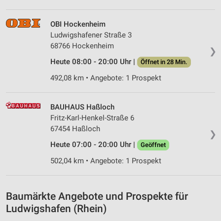
Erstellung von Profilen für personalisierte
Werbung
OBI Hockenheim
Verwendung von Profilen zur Auswahl
Ludwigshafener Straße 3
personalisierter Werbung
68766 Hockenheim
❯
Heute 08:00 - 20:00 Uhr |
Erstellung von Profilen zur Personalisierung
Öffnet in 28 Min.
von Inhalten
492,08 km • Angebote: 1 Prospekt
Verwendung von Profilen zur Auswahl
personalisierter Inhalte
BAUHAUS Haßloch
Fritz-Karl-Henkel-Straße 6
Messung der Werbeleistung
67454 Haßloch
❯
Messung der Performance von Inhalten
Heute 07:00 - 20:00 Uhr |
Geöffnet
Analyse von Zielgruppen durch Statistiken oder
502,04 km • Angebote: 1 Prospekt
Kombinationen von Daten aus verschiedenen
Quellen
Baumärkte Angebote und Prospekte für
Entwicklung und Verbesserung der Angebote
Ludwigshafen (Rhein)
Verwendung reduzierter Daten zur Auswahl von