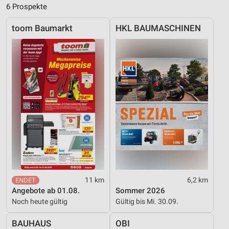
Inhalten
6 Prospekte
IAB-Besonderheiten:
toom Baumarkt
HKL BAUMASCHINEN
Verwendung genauer Standortdaten
Geräte anhand von aktiv angeforderten
Informationen identifizieren
Nicht-IAB-Verarbeitungszwecke:
Notwendig
Performance
Funktional
Werbung
11 km
6,2 km
Angebote ab 01.08.
Sommer 2026
Noch heute gültig
Gültig bis Mi. 30.09.
BAUHAUS
OBI