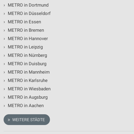
IAB-Verarbeitungszwecke:
›
METRO in Dortmund
Speichern von oder Zugriff auf Informationen
›
METRO in Düsseldorf
auf einem Endgerät
›
METRO in Essen
›
METRO in Bremen
Verwendung reduzierter Daten zur Auswahl von
Werbeanzeigen
›
METRO in Hannover
›
METRO in Leipzig
Erstellung von Profilen für personalisierte
Werbung
›
METRO in Nürnberg
›
METRO in Duisburg
Verwendung von Profilen zur Auswahl
personalisierter Werbung
›
METRO in Mannheim
›
METRO in Karlsruhe
Erstellung von Profilen zur Personalisierung
von Inhalten
›
METRO in Wiesbaden
›
METRO in Augsburg
Verwendung von Profilen zur Auswahl
personalisierter Inhalte
›
METRO in Aachen
Messung der Werbeleistung
WEITERE STÄDTE
Messung der Performance von Inhalten