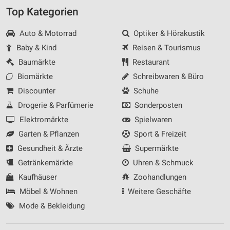
Top Kategorien
Analyse von Zielgruppen durch Statistiken oder
Kombinationen von Daten aus verschiedenen
Quellen
Auto & Motorrad
Optiker & Hörakustik
Baby & Kind
Reisen & Tourismus
Entwicklung und Verbesserung der Angebote
Baumärkte
Restaurant
Verwendung reduzierter Daten zur Auswahl von
Biomärkte
Schreibwaren & Büro
Inhalten
Discounter
Schuhe
IAB-Besonderheiten:
Drogerie & Parfümerie
Sonderposten
Verwendung genauer Standortdaten
Elektromärkte
Spielwaren
Garten & Pflanzen
Sport & Freizeit
Geräte anhand von aktiv angeforderten
Informationen identifizieren
Gesundheit & Ärzte
Supermärkte
Nicht-IAB-Verarbeitungszwecke:
Getränkemärkte
Uhren & Schmuck
Notwendig
Kaufhäuser
Zoohandlungen
Möbel & Wohnen
Weitere Geschäfte
Performance
Mode & Bekleidung
Funktional