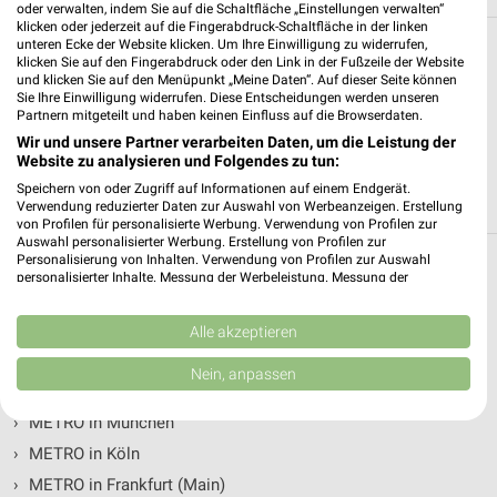
oder verwalten, indem Sie auf die Schaltfläche „Einstellungen verwalten“
klicken oder jederzeit auf die Fingerabdruck-Schaltfläche in der linken
unteren Ecke der Website klicken. Um Ihre Einwilligung zu widerrufen,
Alle Filialen, Adressen und Öffnungszeiten
klicken Sie auf den Fingerabdruck oder den Link in der Fußzeile der Website
von METRO in und um Ludwigshafen
und klicken Sie auf den Menüpunkt „Meine Daten“. Auf dieser Seite können
Sie Ihre Einwilligung widerrufen. Diese Entscheidungen werden unseren
(Rhein)
Partnern mitgeteilt und haben keinen Einfluss auf die Browserdaten.
Wir und unsere Partner verarbeiten Daten, um die Leistung der
Du suchst die nächste Filiale von METRO in Ludwigshafen
Website zu analysieren und Folgendes zu tun:
(Rhein). Hier siehst Du alle METRO Filialen in der Umgebung
Speichern von oder Zugriff auf Informationen auf einem Endgerät.
von Ludwigshafen (Rhein).
Verwendung reduzierter Daten zur Auswahl von Werbeanzeigen. Erstellung
von Profilen für personalisierte Werbung. Verwendung von Profilen zur
Auswahl personalisierter Werbung. Erstellung von Profilen zur
Personalisierung von Inhalten. Verwendung von Profilen zur Auswahl
METRO Filialen & Öffnungszeiten in
personalisierter Inhalte. Messung der Werbeleistung. Messung der
Performance von Inhalten. Analyse von Zielgruppen durch Statistiken oder
folgenden Städten
Kombinationen von Daten aus verschiedenen Quellen. Entwicklung und
Verbesserung der Angebote. Verwendung reduzierter Daten zur Auswahl
Alle akzeptieren
von Inhalten.
›
METRO in Berlin
Daten können außerhalb der Europäischen Union weitergegeben und in die
Nein, anpassen
USA gesendet werden.
›
METRO in Hamburg
Ihre Einwilligung und die cookie Richtlinie gelten ausschließlich für diese
›
METRO in München
Website/App.
›
METRO in Köln
Partnerliste anzeigen (1 IAB-Anbieter)
›
METRO in Frankfurt (Main)
Wir nutzen Ihre Daten für folgende Zwecke: