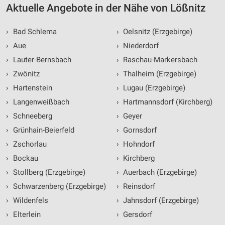
Aktuelle Angebote in der Nähe von Lößnitz
Verwendung genauer Standortdaten
Geräte anhand von aktiv angeforderten
›
Bad Schlema
›
Oelsnitz (Erzgebirge)
Informationen identifizieren
›
Aue
›
Niederdorf
Nicht-IAB-Verarbeitungszwecke:
›
Lauter-Bernsbach
›
Raschau-Markersbach
Notwendig
›
Zwönitz
›
Thalheim (Erzgebirge)
›
Hartenstein
›
Lugau (Erzgebirge)
Performance
›
Langenweißbach
›
Hartmannsdorf (Kirchberg)
Funktional
›
Schneeberg
›
Geyer
Werbung
›
Grünhain-Beierfeld
›
Gornsdorf
›
Zschorlau
›
Hohndorf
›
Bockau
›
Kirchberg
›
Stollberg (Erzgebirge)
›
Auerbach (Erzgebirge)
›
Schwarzenberg (Erzgebirge)
›
Reinsdorf
›
Wildenfels
›
Jahnsdorf (Erzgebirge)
›
Elterlein
›
Gersdorf