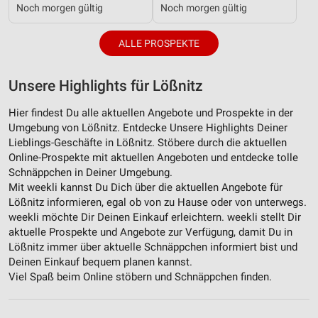
Verwendung von Profilen zur Auswahl
Noch morgen gültig
Noch morgen gültig
personalisierter Werbung
ALLE PROSPEKTE
Erstellung von Profilen zur Personalisierung
von Inhalten
Unsere Highlights für Lößnitz
Verwendung von Profilen zur Auswahl
personalisierter Inhalte
Hier findest Du alle aktuellen Angebote und Prospekte in der
Umgebung von Lößnitz. Entdecke Unsere Highlights Deiner
Messung der Werbeleistung
Lieblings-Geschäfte in Lößnitz. Stöbere durch die aktuellen
Online-Prospekte mit aktuellen Angeboten und entdecke tolle
Messung der Performance von Inhalten
Schnäppchen in Deiner Umgebung.
Mit weekli kannst Du Dich über die aktuellen Angebote für
Analyse von Zielgruppen durch Statistiken oder
Kombinationen von Daten aus verschiedenen
Lößnitz informieren, egal ob von zu Hause oder von unterwegs.
Quellen
weekli möchte Dir Deinen Einkauf erleichtern. weekli stellt Dir
aktuelle Prospekte und Angebote zur Verfügung, damit Du in
Entwicklung und Verbesserung der Angebote
Lößnitz immer über aktuelle Schnäppchen informiert bist und
Deinen Einkauf bequem planen kannst.
Verwendung reduzierter Daten zur Auswahl von
Viel Spaß beim Online stöbern und Schnäppchen finden.
Inhalten
IAB-Besonderheiten: