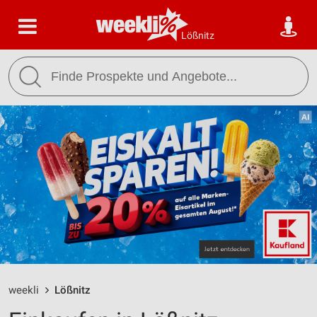
Lößnitz
weekli
Lößnitz