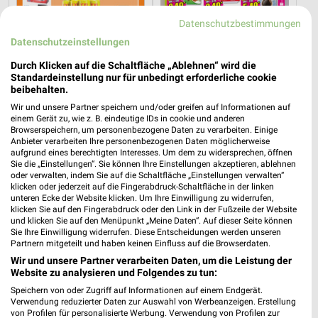
Datenschutzbestimmungen
Datenschutzeinstellungen
Durch Klicken auf die Schaltfläche „Ablehnen“ wird die
21,4 km
7,3 km
Standardeinstellung nur für unbedingt erforderliche cookie
Angebote ab 05.08.
Wochenend Spezial
beibehalten.
Noch morgen gültig
Gültig ab Fr. 14.08.
Wir und unsere Partner speichern und/oder greifen auf Informationen auf
einem Gerät zu, wie z. B. eindeutige IDs in cookie und anderen
Browserspeichern, um personenbezogene Daten zu verarbeiten. Einige
Sconto Möbel
Sconto Möbel
Anbieter verarbeiten Ihre personenbezogenen Daten möglicherweise
aufgrund eines berechtigten Interesses. Um dem zu widersprechen, öffnen
Sie die „Einstellungen“. Sie können Ihre Einstellungen akzeptieren, ablehnen
oder verwalten, indem Sie auf die Schaltfläche „Einstellungen verwalten“
klicken oder jederzeit auf die Fingerabdruck-Schaltfläche in der linken
unteren Ecke der Website klicken. Um Ihre Einwilligung zu widerrufen,
klicken Sie auf den Fingerabdruck oder den Link in der Fußzeile der Website
und klicken Sie auf den Menüpunkt „Meine Daten“. Auf dieser Seite können
Sie Ihre Einwilligung widerrufen. Diese Entscheidungen werden unseren
Partnern mitgeteilt und haben keinen Einfluss auf die Browserdaten.
Wir und unsere Partner verarbeiten Daten, um die Leistung der
Website zu analysieren und Folgendes zu tun:
Speichern von oder Zugriff auf Informationen auf einem Endgerät.
Verwendung reduzierter Daten zur Auswahl von Werbeanzeigen. Erstellung
von Profilen für personalisierte Werbung. Verwendung von Profilen zur