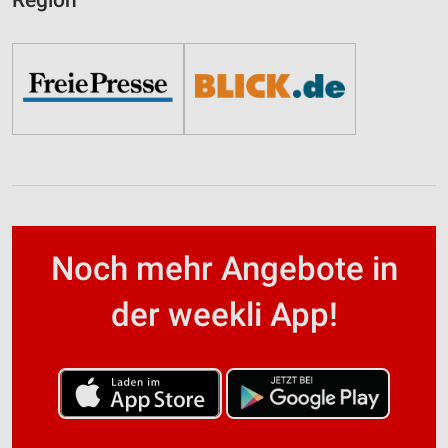
Region
Noch mehr Angebote in
der weekli App!