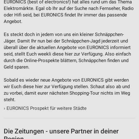
EURONICS (best of electronics!) hat alles rund um das Thema
Nicht-IAB-Verarbeitungszwecke:
Elektromärkte. Egal ob Ihr auf der Suche nach Fernseher, Radio
Notwendig
oder Hifi seid, bei EURONICS findet Ihr immer das passende
Angebot.
Performance
Es steckt doch in jedem von uns ein kleiner Schnäppchen-
Funktional
Jäger. Damit Ihr nun bei der Schnäppchen-Jagd jederzeit und
überall über die aktuellen Angebote von EURONICS informiert
Werbung
seid, stellt Euch weekli diese hier zur Verfügung. Also einfach
durch die Online-Prospekte blättern, Schnäppchen finden und
Geld sparen.
Sobald es wieder neue Angebote von EURONICS gibt werden
wir Euch diese hier zur Verfügung stellen. Schaut also ab und
zu vorbei, damit eurer nächsten Shopping-Tour nichts im Weg
steht.
›
EURONICS Prospekt für weitere Städte
Die Zeitungen - unsere Partner in deiner