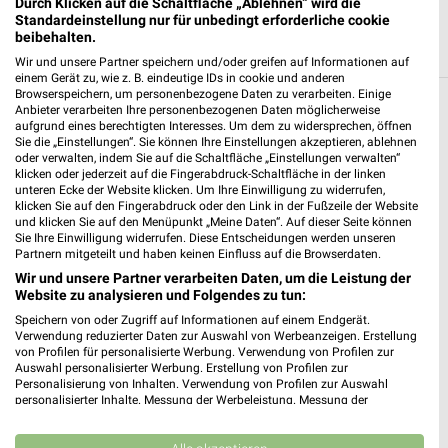
Durch Klicken auf die Schaltfläche „Ablehnen“ wird die
Standardeinstellung nur für unbedingt erforderliche cookie
beibehalten.
Wir und unsere Partner speichern und/oder greifen auf Informationen auf
einem Gerät zu, wie z. B. eindeutige IDs in cookie und anderen
Browserspeichern, um personenbezogene Daten zu verarbeiten. Einige
Anbieter verarbeiten Ihre personenbezogenen Daten möglicherweise
Weitere EURONICS Geschäfte mit
aufgrund eines berechtigten Interesses. Um dem zu widersprechen, öffnen
Angeboten in und um Aue
Sie die „Einstellungen“. Sie können Ihre Einstellungen akzeptieren, ablehnen
oder verwalten, indem Sie auf die Schaltfläche „Einstellungen verwalten“
klicken oder jederzeit auf die Fingerabdruck-Schaltfläche in der linken
5 Geschäfte und Orte
unteren Ecke der Website klicken. Um Ihre Einwilligung zu widerrufen,
klicken Sie auf den Fingerabdruck oder den Link in der Fußzeile der Website
und klicken Sie auf den Menüpunkt „Meine Daten“. Auf dieser Seite können
EURONICS Weichhold
Sie Ihre Einwilligung widerrufen. Diese Entscheidungen werden unseren
Partnern mitgeteilt und haben keinen Einfluss auf die Browserdaten.
Bahnhofstraße 20
❯
Wir und unsere Partner verarbeiten Daten, um die Leistung der
08280 Aue
Website zu analysieren und Folgendes zu tun:
220,21 km
Speichern von oder Zugriff auf Informationen auf einem Endgerät.
Verwendung reduzierter Daten zur Auswahl von Werbeanzeigen. Erstellung
von Profilen für personalisierte Werbung. Verwendung von Profilen zur
Auswahl personalisierter Werbung. Erstellung von Profilen zur
EURONICS Bauer
Personalisierung von Inhalten. Verwendung von Profilen zur Auswahl
Bockauer Talstr. 2-4
personalisierter Inhalte. Messung der Werbeleistung. Messung der
❯
08280 Aue
Performance von Inhalten. Analyse von Zielgruppen durch Statistiken oder
Kombinationen von Daten aus verschiedenen Quellen. Entwicklung und
220,97 km