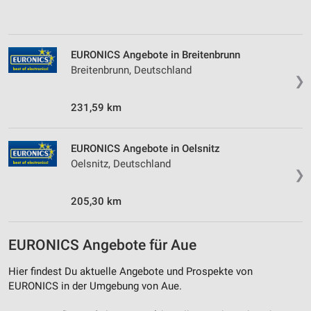
Verwendung von Profilen zur Auswahl
personalisierter Inhalte
EURONICS Angebote in Breitenbrunn
Messung der Werbeleistung
Breitenbrunn, Deutschland
❯
Messung der Performance von Inhalten
231,59 km
Analyse von Zielgruppen durch Statistiken oder
Kombinationen von Daten aus verschiedenen
Quellen
EURONICS Angebote in Oelsnitz
Oelsnitz, Deutschland
❯
Entwicklung und Verbesserung der Angebote
205,30 km
Verwendung reduzierter Daten zur Auswahl von
Inhalten
IAB-Besonderheiten:
EURONICS Angebote für Aue
Verwendung genauer Standortdaten
Hier findest Du aktuelle Angebote und Prospekte von
EURONICS in der Umgebung von Aue.
Geräte anhand von aktiv angeforderten
Informationen identifizieren