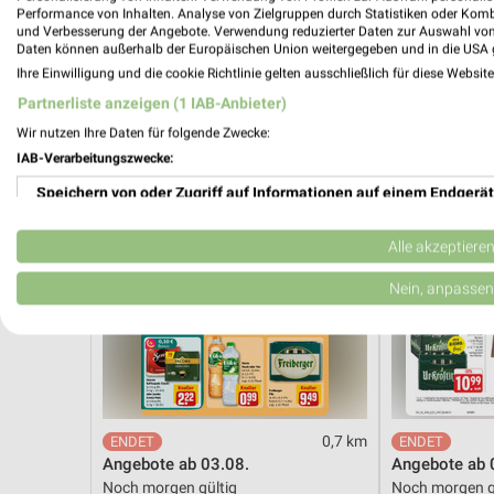
Noch morgen gültig
Noch heute gül
Performance von Inhalten. Analyse von Zielgruppen durch Statistiken oder Kom
und Verbesserung der Angebote. Verwendung reduzierter Daten zur Auswahl von
Daten können außerhalb der Europäischen Union weitergegeben und in die USA 
REWE
EDEKA
Ihre Einwilligung und die cookie Richtlinie gelten ausschließlich für diese Websit
Partnerliste anzeigen (1 IAB-Anbieter)
Wir nutzen Ihre Daten für folgende Zwecke:
IAB-Verarbeitungszwecke:
Speichern von oder Zugriff auf Informationen auf einem Endgerät
Verwendung reduzierter Daten zur Auswahl von Werbeanzeigen
Alle akzeptiere
Erstellung von Profilen für personalisierte Werbung
Nein, anpassen
Verwendung von Profilen zur Auswahl personalisierter Werbung
Erstellung von Profilen zur Personalisierung von Inhalten
Verwendung von Profilen zur Auswahl personalisierter Inhalte
0,7 km
Angebote ab 03.08.
Angebote ab 
Messung der Werbeleistung
Noch morgen gültig
Noch morgen g