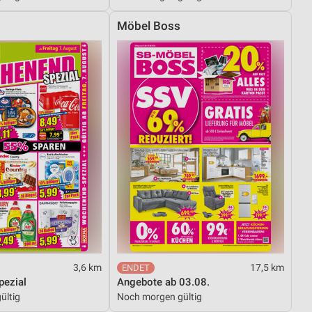
Möbel Boss
von Daten aus verschiedenen
ren
3,6 km
17,5 km
ezial
Angebote ab 03.08.
ültig
Noch morgen gültig