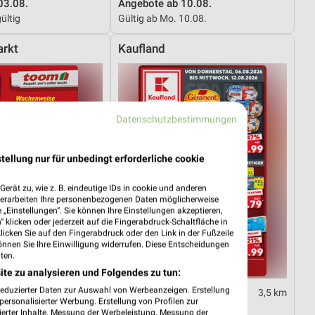
03.08.
Angebote ab 10.08.
ültig
Gültig ab Mo. 10.08.
rkt
Kaufland
Datenschutzbestimmungen
tellung nur für unbedingt erforderliche cookie
erät zu, wie z. B. eindeutige IDs in cookie und anderen
verarbeiten Ihre personenbezogenen Daten möglicherweise
„Einstellungen“. Sie können Ihre Einstellungen akzeptieren,
 klicken oder jederzeit auf die Fingerabdruck-Schaltfläche in
klicken Sie auf den Fingerabdruck oder den Link in der Fußzeile
önnen Sie Ihre Einwilligung widerrufen. Diese Entscheidungen
ten.
ite zu analysieren und Folgendes zu tun:
reduzierter Daten zur Auswahl von Werbeanzeigen. Erstellung
16,4 km
3,5 km
ersonalisierter Werbung. Erstellung von Profilen zur
01.08.
Angebote ab 06.08.
ierter Inhalte. Messung der Werbeleistung. Messung der