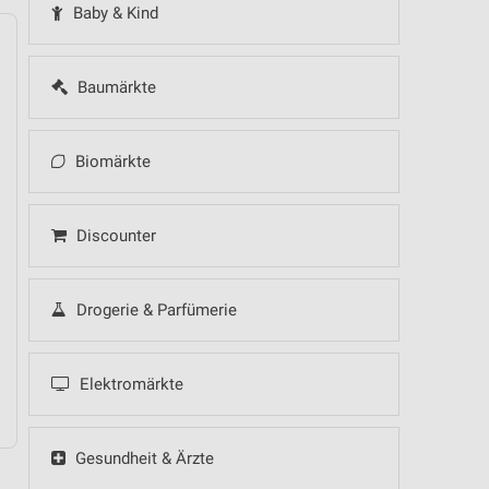
Baby & Kind
Baumärkte
14
Fr
15
Sa
16
So
17
Mo
18
Di
19
Mi
Biomärkte
Discounter
Drogerie & Parfümerie
Elektromärkte
Gesundheit & Ärzte