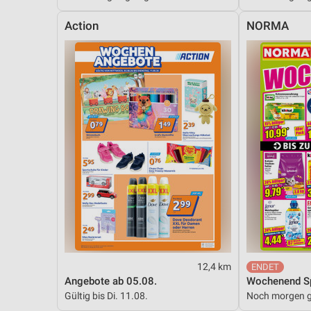
Messung der Performance von Inhalten
Action
NORMA
Analyse von Zielgruppen durch Statistiken oder Kombinationen 
Quellen
Entwicklung und Verbesserung der Angebote
Verwendung reduzierter Daten zur Auswahl von Inhalten
IAB-Besonderheiten:
Verwendung genauer Standortdaten
Geräte anhand von aktiv angeforderten Informationen identifizie
Nicht-IAB-Verarbeitungszwecke:
Notwendig
Performance
12,4 km
Angebote ab 05.08.
Wochenend Sp
Funktional
Gültig bis Di. 11.08.
Noch morgen g
Werbung