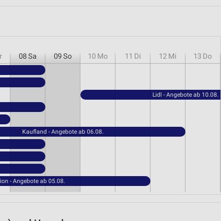
r
08
Sa
09
So
10
Mo
11
Di
12
Mi
13
Do
Lidl - Angebote ab 10.08.
Kaufland - Angebote ab 06.08.
ion - Angebote ab 05.08.