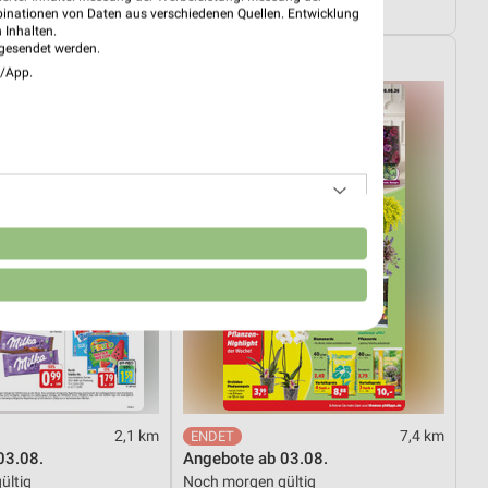
tig
Gültig bis Mi. 12.08.
binationen von Daten aus verschiedenen Quellen. Entwicklung
 Inhalten.
gesendet werden.
Thomas Philipps
e/App.
n
2,1 km
7,4 km
03.08.
Angebote ab 03.08.
ültig
Noch morgen gültig