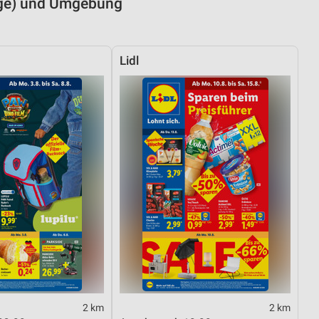
irge) und Umgebung
Lidl
2 km
2 km