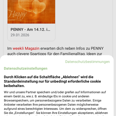
PENNY - Am 14.12. ist Valentinstag
29.01.2026
Im
weekli Magazin
erwarten dich neben Infos zu PENNY
auch clevere Spartipps für den Familienalltag, Ideen zur
Haushaltsplanung und einfache Wege, dein Budget
Datenschutzbestimmungen
nachhaltig zu entlasten.
Datenschutzeinstellungen
Durch Klicken auf die Schaltfläche „Ablehnen“ wird die
Standardeinstellung nur für unbedingt erforderliche cookie
beibehalten.
Wir und unsere Partner speichern und/oder greifen auf Informationen auf
einem Gerät zu, wie z. B. eindeutige IDs in cookie und anderen
weekli - Prospekte & Angebote App
Browserspeichern, um personenbezogene Daten zu verarbeiten. Einige
Anbieter verarbeiten Ihre personenbezogenen Daten möglicherweise
aufgrund eines berechtigten Interesses. Um dem zu widersprechen, öffnen
Alle PENNY Angebote immer griffbereit – mit der kostenlosen
Sie die „Einstellungen“. Sie können Ihre Einstellungen akzeptieren, ablehnen
weekli App für iOS & Android.