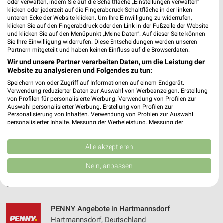
oder verwalten, indem Sie auf die Schaltfläche „Einstellungen verwalten“
klicken oder jederzeit auf die Fingerabdruck-Schaltfläche in der linken
unteren Ecke der Website klicken. Um Ihre Einwilligung zu widerrufen,
✔
Standortgenaue Angebote
klicken Sie auf den Fingerabdruck oder den Link in der Fußzeile der Website
✔
Folge deinem Lieblingshändler
und klicken Sie auf den Menüpunkt „Meine Daten“. Auf dieser Seite können
✔
Push-Benachrichtigungen bei neuen Prospekten
Sie Ihre Einwilligung widerrufen. Diese Entscheidungen werden unseren
Partnern mitgeteilt und haben keinen Einfluss auf die Browserdaten.
✔
Einkaufsliste - Einkauf stressfrei planen
Wir und unsere Partner verarbeiten Daten, um die Leistung der
Website zu analysieren und Folgendes zu tun:
JETZT LADEN UND SPAREN!
Speichern von oder Zugriff auf Informationen auf einem Endgerät.
Verwendung reduzierter Daten zur Auswahl von Werbeanzeigen. Erstellung
von Profilen für personalisierte Werbung. Verwendung von Profilen zur
Auswahl personalisierter Werbung. Erstellung von Profilen zur
Personalisierung von Inhalten. Verwendung von Profilen zur Auswahl
personalisierter Inhalte. Messung der Werbeleistung. Messung der
Performance von Inhalten. Analyse von Zielgruppen durch Statistiken oder
Kombinationen von Daten aus verschiedenen Quellen. Entwicklung und
Verbesserung der Angebote. Verwendung reduzierter Daten zur Auswahl
Alle akzeptieren
Weitere PENNY Geschäfte mit Angeboten in
von Inhalten.
und um Limbach-Oberfrohna
Daten können außerhalb der Europäischen Union weitergegeben und in die
Nein, anpassen
USA gesendet werden.
Ihre Einwilligung und die cookie Richtlinie gelten ausschließlich für diese
5 Geschäfte und Orte
Website/App.
Partnerliste anzeigen (1 IAB-Anbieter)
PENNY Angebote in Hartmannsdorf
Wir nutzen Ihre Daten für folgende Zwecke:
Hartmannsdorf, Deutschland