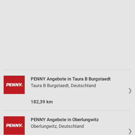
Analyse von Zielgruppen durch Statistiken oder
Kombinationen von Daten aus verschiedenen
Quellen
Entwicklung und Verbesserung der Angebote
Verwendung reduzierter Daten zur Auswahl von
Inhalten
IAB-Besonderheiten:
Verwendung genauer Standortdaten
Geräte anhand von aktiv angeforderten
PENNY Angebote in Taura B Burgstaedt
Informationen identifizieren
Taura B Burgstaedt, Deutschland
❯
Nicht-IAB-Verarbeitungszwecke:
182,39 km
Notwendig
Performance
PENNY Angebote in Oberlungwitz
Oberlungwitz, Deutschland
Funktional
❯