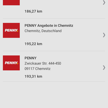
❯
IAB-Verarbeitungszwecke:
Speichern von oder Zugriff auf Informationen
186,27 km
auf einem Endgerät
Verwendung reduzierter Daten zur Auswahl von
PENNY Angebote in Chemnitz
Werbeanzeigen
Chemnitz, Deutschland
❯
Erstellung von Profilen für personalisierte
Werbung
195,22 km
Verwendung von Profilen zur Auswahl
personalisierter Werbung
PENNY
Zwickauer Str. 444-450
Erstellung von Profilen zur Personalisierung
❯
09117 Chemnitz
von Inhalten
193,31 km
Verwendung von Profilen zur Auswahl
personalisierter Inhalte
Messung der Werbeleistung
Messung der Performance von Inhalten