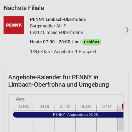
Nächste Filiale
PENNY Limbach-Oberfrohna
Burgstaedter Str. 9
❯
09212 Limbach-Oberfrohna
Heute 07:00 - 20:00 Uhr |
Geöffnet
189,63 km • Angebote: 1 Prospekt
Angebote-Kalender für PENNY in
Limbach-Oberfrohna und Umgebung
Aug.
03
Mo
04
Di
05
Mi
06
Do
07
Fr
08
S
PENNY - Angebote ab 03.08.