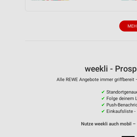
MEH
weekli - Pros
Alle REWE Angebote immer griffbereit –
✔
Standortgenau
✔
Folge deinem L
✔
Push-Benachric
✔
Einkaufsliste -
Nutze weekli auch mobil –