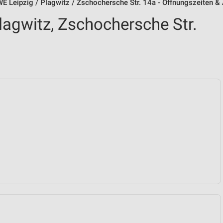
E Leipzig / Plagwitz / Zschochersche Str. 14a - Öffnungszeiten &
lagwitz, Zschochersche Str.