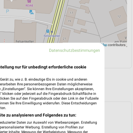
Leaflet
|
©
OpenStreetMap
contributors
Datenschutzbestimmungen
N
NAVIGATION MIT GOOGLE/IOS MAPS
tellung nur für unbedingt erforderliche cookie
erät zu, wie z. B. eindeutige IDs in cookie und anderen
verarbeiten Ihre personenbezogenen Daten möglicherweise
„Einstellungen“. Sie können Ihre Einstellungen akzeptieren,
 klicken oder jederzeit auf die Fingerabdruck-Schaltfläche in
klicken Sie auf den Fingerabdruck oder den Link in der Fußzeile
önnen Sie Ihre Einwilligung widerrufen. Diese Entscheidungen
ten.
ospekt für Leipzig ab Mo. den 03.08.
ite zu analysieren und Folgendes zu tun:
 03. Aug. bis 08. Aug.
reduzierter Daten zur Auswahl von Werbeanzeigen. Erstellung
ersonalisierter Werbung. Erstellung von Profilen zur
reintrag erstellen
ierter Inhalte. Messung der Werbeleistung. Messung der