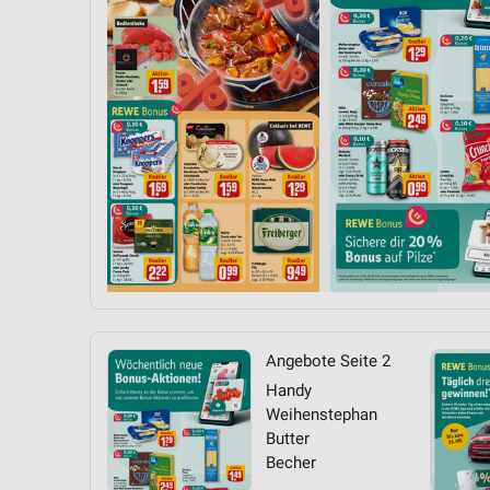
Messung der Performance von Inhalten
Analyse von Zielgruppen durch Statistiken oder Kombinationen 
Quellen
Entwicklung und Verbesserung der Angebote
Verwendung reduzierter Daten zur Auswahl von Inhalten
IAB-Besonderheiten:
Verwendung genauer Standortdaten
Geräte anhand von aktiv angeforderten Informationen identifizie
Nicht-IAB-Verarbeitungszwecke:
Notwendig
Angebote Seite 2
Handy
Performance
Weihenstephan
Butter
Funktional
Becher
Werbung