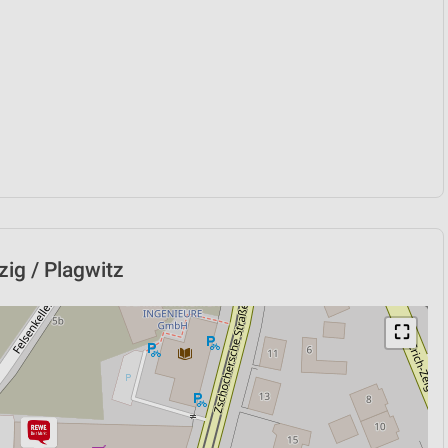
zig / Plagwitz
⛶