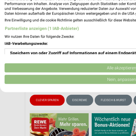
Performance von Inhalten. Analyse von Zielgruppen durch Statistiken oder Kom
und Verbesserung der Angebote. Verwendung reduzierter Daten zur Auswahl von
Daten können außerhalb der Europäischen Union weitergegeben und in die USA 
Ihre Einwilligung und die cookie Richtlinie gelten ausschließlich für diese Websit
PROSP
❯
Partnerliste anzeigen (1 IAB-Anbieter)
Wir nutzen Ihre Daten für folgende Zwecke:
IAB-Verarbeitungszwecke:
Speichern von oder Zugriff auf Informationen auf einem Endgerät
Verwendung reduzierter Daten zur Auswahl von Werbeanzeigen
Alle akzeptiere
Erstellung von Profilen für personalisierte Werbung
Nein, anpassen
Verwendung von Profilen zur Auswahl personalisierter Werbung
CLEVER SPAREN
EISCREME
FLEISCH & WURST
Erstellung von Profilen zur Personalisierung von Inhalten
Verwendung von Profilen zur Auswahl personalisierter Inhalte
Messung der Werbeleistung