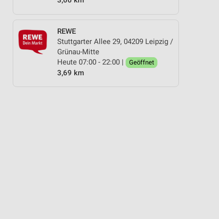
3,66 km
REWE
Stuttgarter Allee 29, 04209 Leipzig /
Grünau-Mitte
Heute 07:00 - 22:00 |
Geöffnet
3,69 km
R
KAFFEE
GETRÄNKE
OBST & GEMÜSE
SPIRITUOSEN