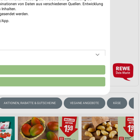
binationen von Daten aus verschiedenen Quellen. Entwicklung
 Inhalten.
gesendet werden.
e/App.
EKT BLÄTTERN
n
AKTIONEN, RABATTE & GUTSCHEINE
VEGANE ANGEBOTE
KÄSE
BIE