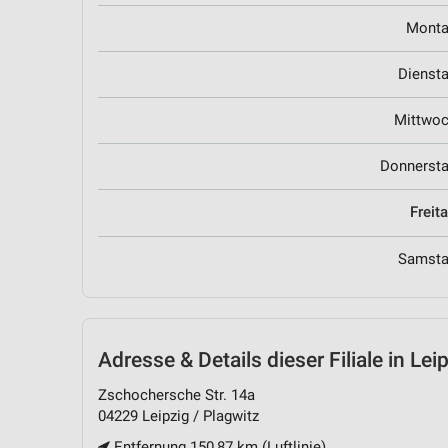
Mont
Dienst
Mittwo
Donnerst
Freit
Samst
Adresse & Details
dieser Filiale in Lei
Zschochersche Str. 14a
04229 Leipzig / Plagwitz
Entfernung 150,87 km (Luftlinie)