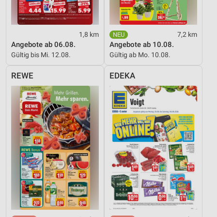
Analyse von Zielgruppen durch Statistiken oder
Kombinationen von Daten aus verschiedenen
Quellen
1,8 km
7,2 km
Angebote ab 06.08.
Angebote ab 10.08.
Entwicklung und Verbesserung der Angebote
Gültig bis Mi. 12.08.
Gültig ab Mo. 10.08.
Verwendung reduzierter Daten zur Auswahl von
REWE
EDEKA
Inhalten
IAB-Besonderheiten:
Verwendung genauer Standortdaten
Geräte anhand von aktiv angeforderten
Informationen identifizieren
Nicht-IAB-Verarbeitungszwecke:
Notwendig
Performance
Funktional