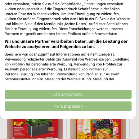
oder verwalten, indem Sie auf die Schaltfläche „Einstellungen verwalten“
klicken oder jederzeit auf die Fingerabdruck-Schaltfläche in der linken
unteren Ecke der Website klicken. Um Ihre Einwilligung zu widerrufen,
klicken Sie auf den Fingerabdruck oder den Link in der Fußzeile der Website
und klicken Sie auf den Menüpunkt „Meine Daten“. Auf dieser Seite können
Sie Ihre Einwilligung widerrufen. Diese Entscheidungen werden unseren
Partnern mitgeteilt und haben keinen Einfluss auf die Browserdaten.
Wir und unsere Partner verarbeiten Daten, um die Leistung der
Website zu analysieren und Folgendes zu tun:
Speichern von oder Zugriff auf Informationen auf einem Endgerät.
Verwendung reduzierter Daten zur Auswahl von Werbeanzeigen. Erstellung
7,3 km
6 km
von Profilen für personalisierte Werbung. Verwendung von Profilen zur
Angebote ab 08.08.
Angebote ab 25.07.
Auswahl personalisierter Werbung. Erstellung von Profilen zur
Personalisierung von Inhalten. Verwendung von Profilen zur Auswahl
Gültig bis Sa. 15.08.
Noch heute gültig
personalisierter Inhalte. Messung der Werbeleistung. Messung der
Performance von Inhalten. Analyse von Zielgruppen durch Statistiken oder
toom Baumarkt
PENNY
Kombinationen von Daten aus verschiedenen Quellen. Entwicklung und
Verbesserung der Angebote. Verwendung reduzierter Daten zur Auswahl
Alle akzeptieren
von Inhalten.
Daten können außerhalb der Europäischen Union weitergegeben und in die
Nein, anpassen
USA gesendet werden.
Ihre Einwilligung und die cookie Richtlinie gelten ausschließlich für diese
Website/App.
Partnerliste anzeigen (1 IAB-Anbieter)
Wir nutzen Ihre Daten für folgende Zwecke: