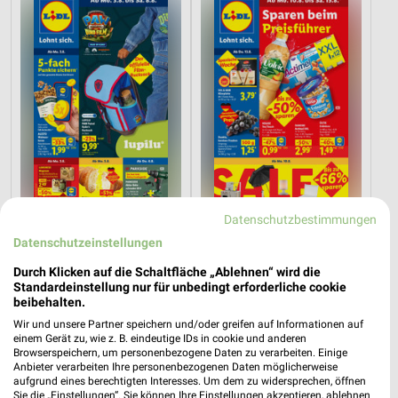
Datenschutzbestimmungen
0,4 km
0,4 km
Datenschutzeinstellungen
Angebote ab 03.08.
Angebote ab 10.08.
Durch Klicken auf die Schaltfläche „Ablehnen“ wird die
Noch heute gültig
Gültig ab Mo. 10.08.
Standardeinstellung nur für unbedingt erforderliche cookie
beibehalten.
SIEMES Schuhcenter
hagebaumarkt
Wir und unsere Partner speichern und/oder greifen auf Informationen auf
einem Gerät zu, wie z. B. eindeutige IDs in cookie und anderen
Browserspeichern, um personenbezogene Daten zu verarbeiten. Einige
Anbieter verarbeiten Ihre personenbezogenen Daten möglicherweise
aufgrund eines berechtigten Interesses. Um dem zu widersprechen, öffnen
Sie die „Einstellungen“. Sie können Ihre Einstellungen akzeptieren, ablehnen