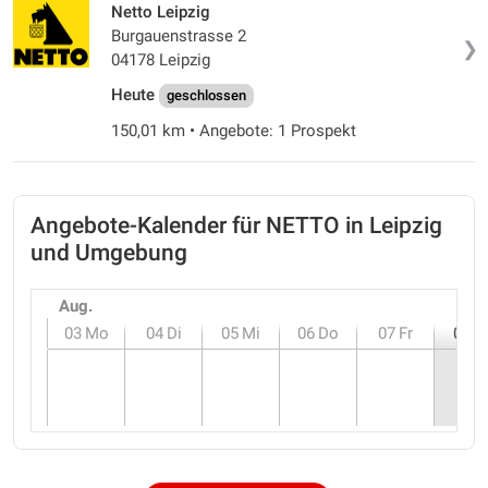
Netto Leipzig
Burgauenstrasse 2
❯
04178 Leipzig
Heute
geschlossen
150,01 km • Angebote: 1 Prospekt
Angebote-Kalender für NETTO in Leipzig
und Umgebung
Aug.
03
Mo
04
Di
05
Mi
06
Do
07
Fr
08
S