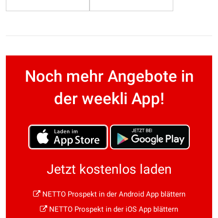
Noch mehr Angebote in
der weekli App!
Jetzt kostenlos laden
NETTO Prospekt in der Android App blättern
NETTO Prospekt in der iOS App blättern