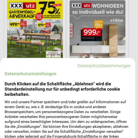
Datenschutzbestimmungen
Datenschutzeinstellungen
Durch Klicken auf die Schaltfläche „Ablehnen“ wird die
24,7 km
24,7 km
Standardeinstellung nur für unbedingt erforderliche cookie
Gartenmöbel-Abverkauf
Wohnideen so individuell wie du!
beibehalten.
Gültig bis Fr. 28.08.
Gültig bis Fr. 14.08.
Wir und unsere Partner speichern und/oder greifen auf Informationen auf
einem Gerät zu, wie z. B. eindeutige IDs in cookie und anderen
XXXLutz
Opti Wohnwelt
Browserspeichern, um personenbezogene Daten zu verarbeiten. Einige
Anbieter verarbeiten Ihre personenbezogenen Daten möglicherweise
aufgrund eines berechtigten Interesses. Um dem zu widersprechen, öffnen
Sie die „Einstellungen“. Sie können Ihre Einstellungen akzeptieren, ablehnen
oder verwalten, indem Sie auf die Schaltfläche „Einstellungen verwalten“
klicken oder jederzeit auf die Fingerabdruck-Schaltfläche in der linken