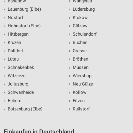
›
Basedow
›
Wangelau
›
Lauenburg (Elbe)
›
Lüdersburg
›
Nostorf
›
Krukow
›
Hohnstorf (Elbe)
›
Gülzow
›
Hittbergen
›
Schulendorf
›
Krüzen
›
Büchen
›
Dalldorf
›
Gresse
›
Lütau
›
Bröthen
›
Schnakenbek
›
Müssen
›
Witzeeze
›
Wiershop
›
Juliusburg
›
Neu Gülze
›
Schwanheide
›
Kollow
›
Echem
›
Fitzen
›
Boizenburg (Elbe)
›
Rullstorf
Einkaufen in Deutschland