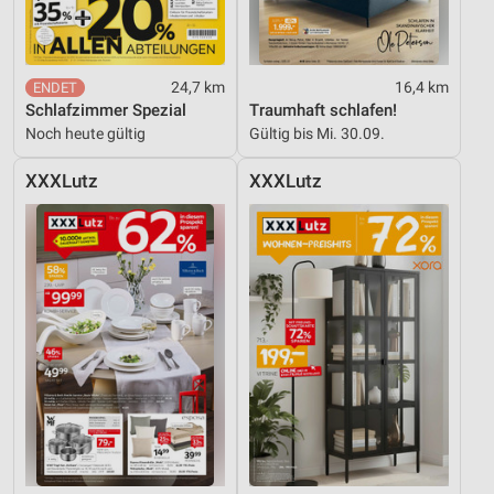
Kombinationen von Daten aus verschiedenen
Quellen
Entwicklung und Verbesserung der Angebote
24,7 km
16,4 km
Schlafzimmer Spezial
Traumhaft schlafen!
Verwendung reduzierter Daten zur Auswahl von
Noch heute gültig
Gültig bis Mi. 30.09.
Inhalten
IAB-Besonderheiten:
XXXLutz
XXXLutz
Verwendung genauer Standortdaten
Geräte anhand von aktiv angeforderten
Informationen identifizieren
Nicht-IAB-Verarbeitungszwecke:
Notwendig
Performance
Funktional
Werbung