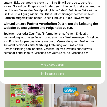
unteren Ecke der Website klicken. Um Ihre Einwilligung zu widerrufen,
klicken Sie auf den Fingerabdruck oder den Link in der Fußzeile der Website
und klicken Sie auf den Menüpunkt „Meine Daten“. Auf dieser Seite können
Sie Ihre Einwilligung widerrufen. Diese Entscheidungen werden unseren
Partnern mitgeteilt und haben keinen Einfluss auf die Browserdaten.
Wir und unsere Partner verarbeiten Daten, um die Leistung der
Website zu analysieren und Folgendes zu tun:
Speichern von oder Zugriff auf Informationen auf einem Endgerät.
Verwendung reduzierter Daten zur Auswahl von Werbeanzeigen. Erstellung
von Profilen für personalisierte Werbung. Verwendung von Profilen zur
Auswahl personalisierter Werbung. Erstellung von Profilen zur
Personalisierung von Inhalten. Verwendung von Profilen zur Auswahl
24,7 km
16,4 km
personalisierter Inhalte. Messung der Werbeleistung. Messung der
Junges Wohnen
Speisen Highlight
Performance von Inhalten. Analyse von Zielgruppen durch Statistiken oder
Noch heute gültig
Gültig bis Mi. 30.09.
Kombinationen von Daten aus verschiedenen Quellen. Entwicklung und
Verbesserung der Angebote. Verwendung reduzierter Daten zur Auswahl
Alle akzeptieren
von Inhalten.
Thomas Philipps
XXXLutz
Daten können außerhalb der Europäischen Union weitergegeben und in die
Nein, anpassen
USA gesendet werden.
Ihre Einwilligung und die cookie Richtlinie gelten ausschließlich für diese
Website/App.
Partnerliste anzeigen (1 IAB-Anbieter)
Wir nutzen Ihre Daten für folgende Zwecke:
IAB-Verarbeitungszwecke: