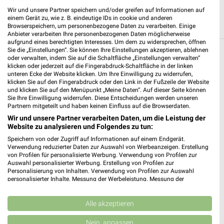
Wir und unsere Partner speichern und/oder greifen auf Informationen auf
einem Gerät zu, wie z. B. eindeutige IDs in cookie und anderen
Browserspeichern, um personenbezogene Daten zu verarbeiten. Einige
Anbieter verarbeiten Ihre personenbezogenen Daten möglicherweise
aufgrund eines berechtigten Interesses. Um dem zu widersprechen, öffnen
Sie die „Einstellungen“. Sie können Ihre Einstellungen akzeptieren, ablehnen
Weitere famila Geschäfte mit Angeboten in
oder verwalten, indem Sie auf die Schaltfläche „Einstellungen verwalten“
klicken oder jederzeit auf die Fingerabdruck-Schaltfläche in der linken
und um Lauenburg (Elbe)
unteren Ecke der Website klicken. Um Ihre Einwilligung zu widerrufen,
klicken Sie auf den Fingerabdruck oder den Link in der Fußzeile der Website
und klicken Sie auf den Menüpunkt „Meine Daten“. Auf dieser Seite können
5 Geschäfte und Orte
Sie Ihre Einwilligung widerrufen. Diese Entscheidungen werden unseren
Partnern mitgeteilt und haben keinen Einfluss auf die Browserdaten.
famila Angebote in Geesthacht
Wir und unsere Partner verarbeiten Daten, um die Leistung der
Website zu analysieren und Folgendes zu tun:
Geesthacht, Deutschland
❯
Speichern von oder Zugriff auf Informationen auf einem Endgerät.
Verwendung reduzierter Daten zur Auswahl von Werbeanzeigen. Erstellung
von Profilen für personalisierte Werbung. Verwendung von Profilen zur
228,79 km
Auswahl personalisierter Werbung. Erstellung von Profilen zur
Personalisierung von Inhalten. Verwendung von Profilen zur Auswahl
personalisierter Inhalte. Messung der Werbeleistung. Messung der
famila Angebote in Lüneburg
Performance von Inhalten. Analyse von Zielgruppen durch Statistiken oder
Kombinationen von Daten aus verschiedenen Quellen. Entwicklung und
Lüneburg, Deutschland
❯
Verbesserung der Angebote. Verwendung reduzierter Daten zur Auswahl
Alle akzeptieren
von Inhalten.
Daten können außerhalb der Europäischen Union weitergegeben und in die
Nein, anpassen
212,99 km