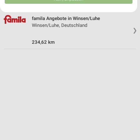
USA gesendet werden.
Ihre Einwilligung und die cookie Richtlinie gelten ausschließlich für diese
Website/App.
famila Angebote in Winsen/Luhe
Partnerliste anzeigen (1 IAB-Anbieter)
Winsen/Luhe, Deutschland
❯
Wir nutzen Ihre Daten für folgende Zwecke:
IAB-Verarbeitungszwecke:
234,62 km
Speichern von oder Zugriff auf Informationen
auf einem Endgerät
Verwendung reduzierter Daten zur Auswahl von
Werbeanzeigen
Erstellung von Profilen für personalisierte
Werbung
Verwendung von Profilen zur Auswahl
personalisierter Werbung
Erstellung von Profilen zur Personalisierung
von Inhalten
Verwendung von Profilen zur Auswahl