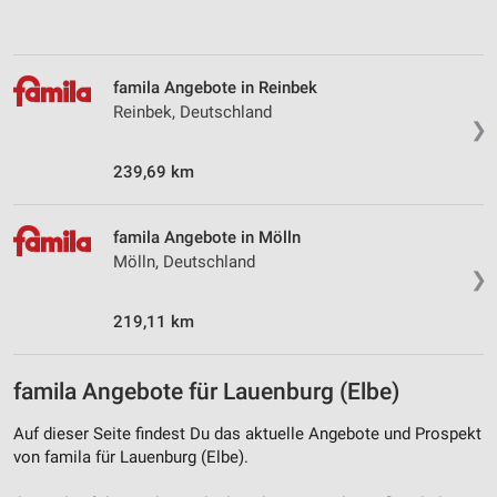
personalisierter Inhalte
Messung der Werbeleistung
famila Angebote in Reinbek
Messung der Performance von Inhalten
Reinbek, Deutschland
❯
Analyse von Zielgruppen durch Statistiken oder
Kombinationen von Daten aus verschiedenen
239,69 km
Quellen
Entwicklung und Verbesserung der Angebote
famila Angebote in Mölln
Mölln, Deutschland
Verwendung reduzierter Daten zur Auswahl von
❯
Inhalten
219,11 km
IAB-Besonderheiten:
Verwendung genauer Standortdaten
famila Angebote für Lauenburg (Elbe)
Geräte anhand von aktiv angeforderten
Informationen identifizieren
Auf dieser Seite findest Du das aktuelle Angebote und Prospekt
von famila für Lauenburg (Elbe).
Nicht-IAB-Verarbeitungszwecke: