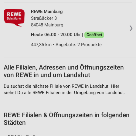
Analyse von Zielgruppen durch Statistiken oder
REWE Mainburg
Kombinationen von Daten aus verschiedenen
Straßäcker 3
Quellen
84048 Mainburg
❯
Entwicklung und Verbesserung der Angebote
Heute 06:00 - 20:00 Uhr |
Geöffnet
Verwendung reduzierter Daten zur Auswahl von
447,35 km • Angebote: 2 Prospekte
Inhalten
IAB-Besonderheiten:
Alle Filialen, Adressen und Öffnungszeiten
Verwendung genauer Standortdaten
von REWE in und um Landshut
Geräte anhand von aktiv angeforderten
Informationen identifizieren
Du suchst die nächste Filiale von REWE in Landshut. Hier
siehst Du alle REWE Filialen in der Umgebung von Landshut.
Nicht-IAB-Verarbeitungszwecke:
Notwendig
REWE Filialen & Öffnungszeiten in folgenden
Performance
Städten
Funktional