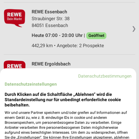
REWE Essenbach
Straubinger Str. 38
84051 Essenbach
❯
Heute 07:00 - 20:00 Uhr |
Geöffnet
442,29 km • Angebote: 2 Prospekte
REWE Ergoldsbach
Landshuter Str. 32
Datenschutzbestimmungen
84061 Ergoldsbach
❯
Datenschutzeinstellungen
Heute 07:00 - 20:00 Uhr |
Geöffnet
Durch Klicken auf die Schaltfläche „Ablehnen“ wird die
434,94 km • Angebote: 2 Prospekte
Standardeinstellung nur für unbedingt erforderliche cookie
beibehalten.
Wir und unsere Partner speichern und/oder greifen auf Informationen auf
REWE Markt Moosburg
einem Gerät zu, wie z. B. eindeutige IDs in cookie und anderen
Neue Industriestr. 7
Browserspeichern, um personenbezogene Daten zu verarbeiten. Einige
Anbieter verarbeiten Ihre personenbezogenen Daten möglicherweise
85368 Moosburg
❯
aufgrund eines berechtigten Interesses. Um dem zu widersprechen, öffnen
Sie die „Einstellungen“. Sie können Ihre Einstellungen akzeptieren, ablehnen