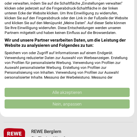
Heute 06:30 - 20:00 Uhr |
Geöffnet
oder verwalten, indem Sie auf die Schaltfläche „Einstellungen verwalten“
klicken oder jederzeit auf die Fingerabdruck-Schaltfläche in der linken
461,37 km • Angebote: 2 Prospekte
unteren Ecke der Website klicken. Um Ihre Einwilligung zu widerrufen,
klicken Sie auf den Fingerabdruck oder den Link in der Fußzeile der Website
und klicken Sie auf den Menüpunkt „Meine Daten“. Auf dieser Seite können
Sie Ihre Einwilligung widerrufen. Diese Entscheidungen werden unseren
REWE Wartenberg
Partnern mitgeteilt und haben keinen Einfluss auf die Browserdaten.
Strogenstr. 59
Wir und unsere Partner verarbeiten Daten, um die Leistung der
85456 Wartenberg
❯
Website zu analysieren und Folgendes zu tun:
Heute 07:00 - 20:00 Uhr |
Geöffnet
Speichern von oder Zugriff auf Informationen auf einem Endgerät.
Verwendung reduzierter Daten zur Auswahl von Werbeanzeigen. Erstellung
468,14 km • Angebote: 2 Prospekte
von Profilen für personalisierte Werbung. Verwendung von Profilen zur
Auswahl personalisierter Werbung. Erstellung von Profilen zur
Personalisierung von Inhalten. Verwendung von Profilen zur Auswahl
personalisierter Inhalte. Messung der Werbeleistung. Messung der
REWE Rottenburg
Performance von Inhalten. Analyse von Zielgruppen durch Statistiken oder
Landshuter Str. 82
Kombinationen von Daten aus verschiedenen Quellen. Entwicklung und
Verbesserung der Angebote. Verwendung reduzierter Daten zur Auswahl
Alle akzeptieren
84056 Rottenburg
❯
von Inhalten.
Daten können außerhalb der Europäischen Union weitergegeben und in die
Heute 06:00 - 20:00 Uhr |
Geöffnet
Nein, anpassen
USA gesendet werden.
436,50 km • Angebote: 2 Prospekte
Ihre Einwilligung und die cookie Richtlinie gelten ausschließlich für diese
Website/App.
Partnerliste anzeigen (1 IAB-Anbieter)
REWE Berglern
Wir nutzen Ihre Daten für folgende Zwecke: