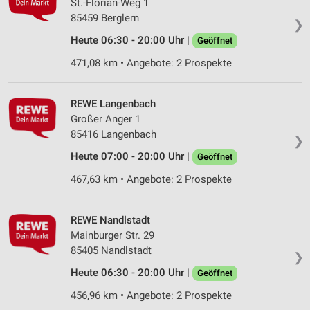
St.-Florian-Weg 1
IAB-Verarbeitungszwecke:
85459 Berglern
❯
Speichern von oder Zugriff auf Informationen
Heute 06:30 - 20:00 Uhr |
Geöffnet
auf einem Endgerät
471,08 km • Angebote: 2 Prospekte
Verwendung reduzierter Daten zur Auswahl von
Werbeanzeigen
REWE Langenbach
Erstellung von Profilen für personalisierte
Großer Anger 1
Werbung
85416 Langenbach
❯
Verwendung von Profilen zur Auswahl
Heute 07:00 - 20:00 Uhr |
Geöffnet
personalisierter Werbung
467,63 km • Angebote: 2 Prospekte
Erstellung von Profilen zur Personalisierung
von Inhalten
REWE Nandlstadt
Verwendung von Profilen zur Auswahl
Mainburger Str. 29
personalisierter Inhalte
85405 Nandlstadt
❯
Heute 06:30 - 20:00 Uhr |
Messung der Werbeleistung
Geöffnet
456,96 km • Angebote: 2 Prospekte
Messung der Performance von Inhalten