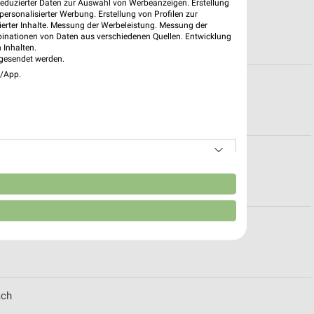
reduzierter Daten zur Auswahl von Werbeanzeigen. Erstellung
ersonalisierter Werbung. Erstellung von Profilen zur
ierter Inhalte. Messung der Werbeleistung. Messung der
binationen von Daten aus verschiedenen Quellen. Entwicklung
 Inhalten.
gesendet werden.
e/App.
ür Burglengenfeld
n für Saal
n
für Vohburg
ach