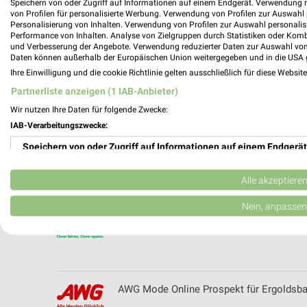
Speichern von oder Zugriff auf Informationen auf einem Endgerät. Verwendung 
apotal.de Prospekte und Angebote
von Profilen für personalisierte Werbung. Verwendung von Profilen zur Auswahl p
Personalisierung von Inhalten. Verwendung von Profilen zur Auswahl personalis
Performance von Inhalten. Analyse von Zielgruppen durch Statistiken oder Kom
und Verbesserung der Angebote. Verwendung reduzierter Daten zur Auswahl von
Daten können außerhalb der Europäischen Union weitergegeben und in die USA 
Ihre Einwilligung und die cookie Richtlinie gelten ausschließlich für diese Websit
Auto Hammer Filialen & Öffnungszeiten f
Partnerliste anzeigen (1 IAB-Anbieter)
Wir nutzen Ihre Daten für folgende Zwecke:
IAB-Verarbeitungszwecke:
Speichern von oder Zugriff auf Informationen auf einem Endgerät
Autohaus Rengstl Filialen & Öffnungszeite
Verwendung reduzierter Daten zur Auswahl von Werbeanzeigen
Alle akzeptiere
Erstellung von Profilen für personalisierte Werbung
Nein, anpassen
AUTOMEISTER Filialen & Öffnungszeiten 
Verwendung von Profilen zur Auswahl personalisierter Werbung
Erstellung von Profilen zur Personalisierung von Inhalten
Verwendung von Profilen zur Auswahl personalisierter Inhalte
AWG Mode Online Prospekt für Ergoldsb