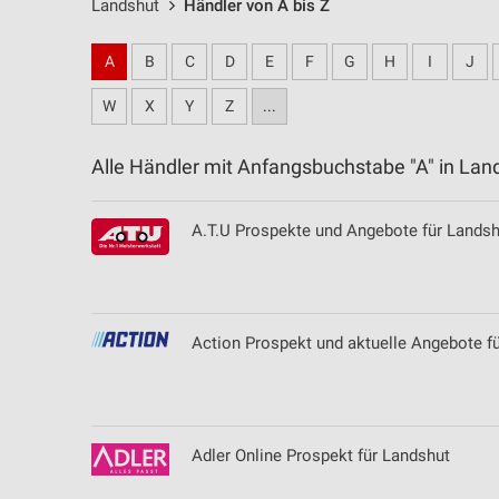
Landshut
Händler von A bis Z
A
B
C
D
E
F
G
H
I
J
W
X
Y
Z
...
Alle Händler mit Anfangsbuchstabe "A" in L
A.T.U Prospekte und Angebote für Landsh
Action Prospekt und aktuelle Angebote f
Adler Online Prospekt für Landshut