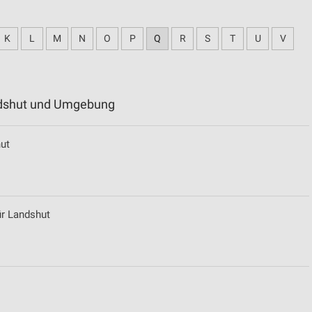
K
L
M
N
O
P
Q
R
S
T
U
V
andshut und Umgebung
ut
ür Landshut