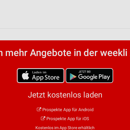
von Daten aus verschiedenen
 mehr Angebote in der weekli
ren
Jetzt kostenlos laden
Prospekte App für Android
Prospekte App für iOS
Kostenlos im App Store erhältlich