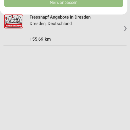
Daten können außerhalb der Europäischen Union weitergegeben und in die
Nein, anpassen
USA gesendet werden.
Ihre Einwilligung und die cookie Richtlinie gelten ausschließlich für diese
Website/App.
Fressnapf Angebote in Dresden
Dresden, Deutschland
Partnerliste anzeigen (1 IAB-Anbieter)
❯
Wir nutzen Ihre Daten für folgende Zwecke:
IAB-Verarbeitungszwecke:
155,69 km
Speichern von oder Zugriff auf Informationen
auf einem Endgerät
Verwendung reduzierter Daten zur Auswahl von
Werbeanzeigen
Erstellung von Profilen für personalisierte
Werbung
Verwendung von Profilen zur Auswahl
personalisierter Werbung
Erstellung von Profilen zur Personalisierung
von Inhalten