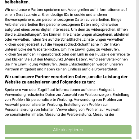
beibehalten.
Wir und unsere Partner speichern und/oder greifen auf Informationen auf
einem Gerät zu, wie z. B. eindeutige IDs in cookie und anderen
Browserspeichern, um personenbezogene Daten zu verarbeiten. Einige
Anbieter verarbeiten Ihre personenbezogenen Daten möglicherweise
aufgrund eines berechtigten Interesses. Um dem zu widersprechen, öffnen
Sie die „Einstellungen“. Sie können Ihre Einstellungen akzeptieren, ablehnen
Weitere Fressnapf Geschäfte mit Angeboten
oder verwalten, indem Sie auf die Schaltfläche „Einstellungen verwalten“
in und um Lauchhammer
klicken oder jederzeit auf die Fingerabdruck-Schaltfläche in der linken
unteren Ecke der Website klicken. Um Ihre Einwilligung zu widerrufen,
klicken Sie auf den Fingerabdruck oder den Link in der Fußzeile der Website
5 Geschäfte und Orte
und klicken Sie auf den Menüpunkt „Meine Daten“. Auf dieser Seite können
Sie Ihre Einwilligung widerrufen. Diese Entscheidungen werden unseren
Partnern mitgeteilt und haben keinen Einfluss auf die Browserdaten.
Fressnapf Angebote in Hoyerswerda
Wir und unsere Partner verarbeiten Daten, um die Leistung der
Hoyerswerda, Deutschland
Website zu analysieren und Folgendes zu tun:
❯
Speichern von oder Zugriff auf Informationen auf einem Endgerät.
Verwendung reduzierter Daten zur Auswahl von Werbeanzeigen. Erstellung
134,18 km
von Profilen für personalisierte Werbung. Verwendung von Profilen zur
Auswahl personalisierter Werbung. Erstellung von Profilen zur
Personalisierung von Inhalten. Verwendung von Profilen zur Auswahl
personalisierter Inhalte. Messung der Werbeleistung. Messung der
Fressnapf Angebote in Riesa
Performance von Inhalten. Analyse von Zielgruppen durch Statistiken oder
Riesa, Deutschland
Kombinationen von Daten aus verschiedenen Quellen. Entwicklung und
❯
Verbesserung der Angebote. Verwendung reduzierter Daten zur Auswahl
Alle akzeptieren
von Inhalten.
136,06 km