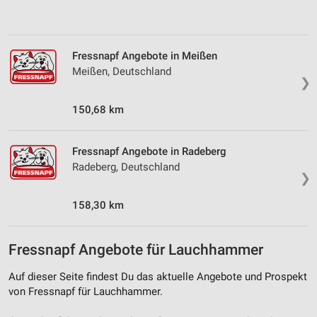
Verwendung von Profilen zur Auswahl
personalisierter Inhalte
Messung der Werbeleistung
Fressnapf Angebote in Meißen
Meißen, Deutschland
Messung der Performance von Inhalten
❯
Analyse von Zielgruppen durch Statistiken oder
150,68 km
Kombinationen von Daten aus verschiedenen
Quellen
Fressnapf Angebote in Radeberg
Entwicklung und Verbesserung der Angebote
Radeberg, Deutschland
❯
Verwendung reduzierter Daten zur Auswahl von
Inhalten
158,30 km
IAB-Besonderheiten:
Verwendung genauer Standortdaten
Fressnapf Angebote für Lauchhammer
Geräte anhand von aktiv angeforderten
Auf dieser Seite findest Du das aktuelle Angebote und Prospekt
Informationen identifizieren
von Fressnapf für Lauchhammer.
Nicht-IAB-Verarbeitungszwecke: