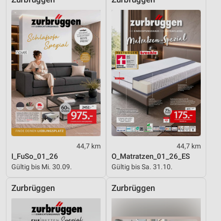
Quellen
Entwicklung und Verbesserung der Angebote
Verwendung reduzierter Daten zur Auswahl von
Inhalten
IAB-Besonderheiten:
Verwendung genauer Standortdaten
Geräte anhand von aktiv angeforderten
Informationen identifizieren
Nicht-IAB-Verarbeitungszwecke:
Notwendig
44,7 km
44,7 km
I_FuSo_01_26
O_Matratzen_01_26_ES
Performance
Gültig bis Mi. 30.09.
Gültig bis Sa. 31.10.
Funktional
Zurbrüggen
Zurbrüggen
Werbung