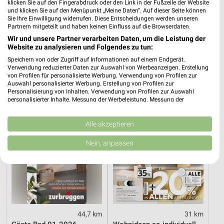
klicken Sie auf den Fingerabdruck oder den Link in der Fußzeile der Website
und klicken Sie auf den Menüpunkt „Meine Daten“. Auf dieser Seite können
Sie Ihre Einwilligung widerrufen. Diese Entscheidungen werden unseren
44,7 km
44,7 km
Partnern mitgeteilt und haben keinen Einfluss auf die Browserdaten.
G08_26_Online_ES
K06_26_Online_ES
Wir und unsere Partner verarbeiten Daten, um die Leistung der
Gültig bis Sa. 22.08.
Gültig bis Sa. 12.09.
Website zu analysieren und Folgendes zu tun:
Speichern von oder Zugriff auf Informationen auf einem Endgerät.
Zurbrüggen
XXXLutz
Verwendung reduzierter Daten zur Auswahl von Werbeanzeigen. Erstellung
von Profilen für personalisierte Werbung. Verwendung von Profilen zur
Auswahl personalisierter Werbung. Erstellung von Profilen zur
Personalisierung von Inhalten. Verwendung von Profilen zur Auswahl
personalisierter Inhalte. Messung der Werbeleistung. Messung der
Performance von Inhalten. Analyse von Zielgruppen durch Statistiken oder
Kombinationen von Daten aus verschiedenen Quellen. Entwicklung und
Verbesserung der Angebote. Verwendung reduzierter Daten zur Auswahl
Alle akzeptieren
von Inhalten.
Daten können außerhalb der Europäischen Union weitergegeben und in die
Nein, anpassen
USA gesendet werden.
Ihre Einwilligung und die cookie Richtlinie gelten ausschließlich für diese
Website/App.
Partnerliste anzeigen (1 IAB-Anbieter)
Wir nutzen Ihre Daten für folgende Zwecke:
IAB-Verarbeitungszwecke:
44,7 km
31 km
Speichern von oder Zugriff auf Informationen