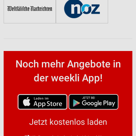
Noch mehr Angebote in
der weekli App!
Jetzt kostenlos laden