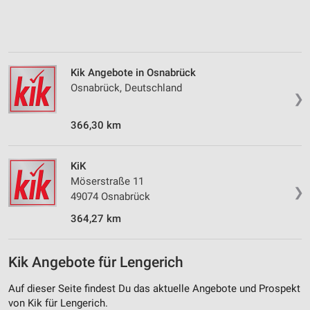
Verwendung von Profilen zur Auswahl
personalisierter Inhalte
Messung der Werbeleistung
Kik Angebote in Osnabrück
Messung der Performance von Inhalten
Osnabrück, Deutschland
❯
Analyse von Zielgruppen durch Statistiken oder
Kombinationen von Daten aus verschiedenen
Quellen
366,30 km
Entwicklung und Verbesserung der Angebote
KiK
Möserstraße 11
Verwendung reduzierter Daten zur Auswahl von
❯
Inhalten
49074 Osnabrück
IAB-Besonderheiten:
364,27 km
Verwendung genauer Standortdaten
Kik Angebote für Lengerich
Geräte anhand von aktiv angeforderten
Informationen identifizieren
Auf dieser Seite findest Du das aktuelle Angebote und Prospekt
Nicht-IAB-Verarbeitungszwecke:
von Kik für Lengerich.