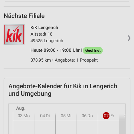
Nächste Filiale
KiK Lengerich
Altstadt 18
❯
49525 Lengerich
Heute 09:00 - 19:00 Uhr |
Geöffnet
378,95 km • Angebote: 1 Prospekt
Angebote-Kalender für Kik in Lengerich
und Umgebung
Aug.
03
Mo
04
Di
05
Mi
06
Do
07
Fr
08
S