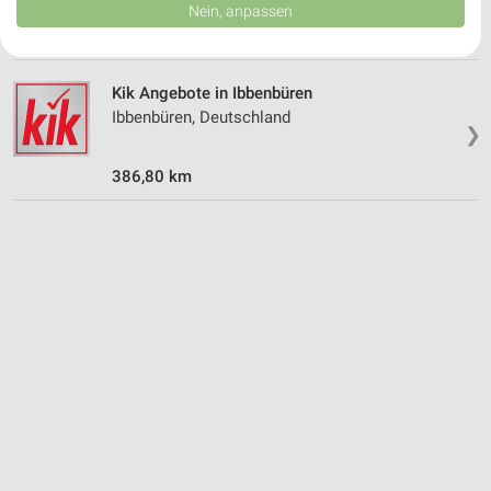
Daten können außerhalb der Europäischen Union weitergegeben und in die
Nein, anpassen
USA gesendet werden.
364,04 km
Ihre Einwilligung und die cookie Richtlinie gelten ausschließlich für diese
Website/App.
Partnerliste anzeigen (1 IAB-Anbieter)
Kik Angebote in Ibbenbüren
Ibbenbüren, Deutschland
Wir nutzen Ihre Daten für folgende Zwecke:
❯
IAB-Verarbeitungszwecke:
386,80 km
Speichern von oder Zugriff auf Informationen
auf einem Endgerät
Verwendung reduzierter Daten zur Auswahl von
Werbeanzeigen
Erstellung von Profilen für personalisierte
Werbung
Verwendung von Profilen zur Auswahl
personalisierter Werbung
Erstellung von Profilen zur Personalisierung
von Inhalten