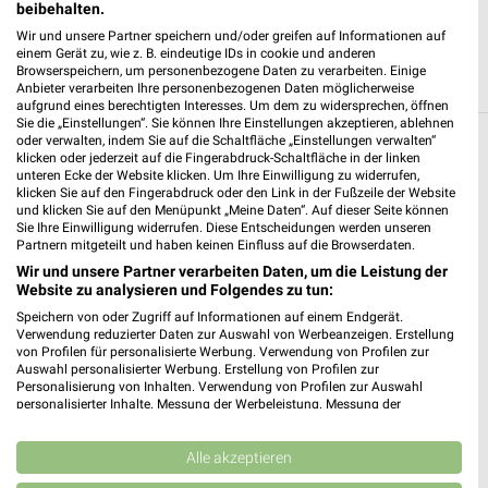
beibehalten.
Wir und unsere Partner speichern und/oder greifen auf Informationen auf
einem Gerät zu, wie z. B. eindeutige IDs in cookie und anderen
Browserspeichern, um personenbezogene Daten zu verarbeiten. Einige
Anbieter verarbeiten Ihre personenbezogenen Daten möglicherweise
aufgrund eines berechtigten Interesses. Um dem zu widersprechen, öffnen
Sie die „Einstellungen“. Sie können Ihre Einstellungen akzeptieren, ablehnen
oder verwalten, indem Sie auf die Schaltfläche „Einstellungen verwalten“
Weitere Kik Geschäfte mit Angeboten in und
klicken oder jederzeit auf die Fingerabdruck-Schaltfläche in der linken
unteren Ecke der Website klicken. Um Ihre Einwilligung zu widerrufen,
um Lengerich
klicken Sie auf den Fingerabdruck oder den Link in der Fußzeile der Website
und klicken Sie auf den Menüpunkt „Meine Daten“. Auf dieser Seite können
Sie Ihre Einwilligung widerrufen. Diese Entscheidungen werden unseren
5 Geschäfte und Orte
Partnern mitgeteilt und haben keinen Einfluss auf die Browserdaten.
Wir und unsere Partner verarbeiten Daten, um die Leistung der
Kik Angebote in Hasbergen
Website zu analysieren und Folgendes zu tun:
Hasbergen, Deutschland
Speichern von oder Zugriff auf Informationen auf einem Endgerät.
❯
Verwendung reduzierter Daten zur Auswahl von Werbeanzeigen. Erstellung
von Profilen für personalisierte Werbung. Verwendung von Profilen zur
370,54 km
Auswahl personalisierter Werbung. Erstellung von Profilen zur
Personalisierung von Inhalten. Verwendung von Profilen zur Auswahl
personalisierter Inhalte. Messung der Werbeleistung. Messung der
Performance von Inhalten. Analyse von Zielgruppen durch Statistiken oder
Kik Angebote in Georgsmarienhütte
Kombinationen von Daten aus verschiedenen Quellen. Entwicklung und
Georgsmarienhütte, Deutschland
Verbesserung der Angebote. Verwendung reduzierter Daten zur Auswahl
Alle akzeptieren
❯
von Inhalten.