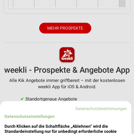
MEHR PROSPEKTE
weekli - Prospekte & Angebote App
Alle Kik Angebote immer griffbereit – mit der kostenlosen
weekli App für iOS & Android.
✔
Standortgenaue Angebote
✔
Folge deinem Lieblingshändler
Datenschutzbestimmungen
✔
Push-Benachrichtigungen bei neuen Prospekten
Datenschutzeinstellungen
✔
Einkaufsliste - Einkauf stressfrei planen
Durch Klicken auf die Schaltfläche „Ablehnen“ wird die
Standardeinstellung nur für unbedingt erforderliche cookie
JETZT LADEN UND SPAREN!