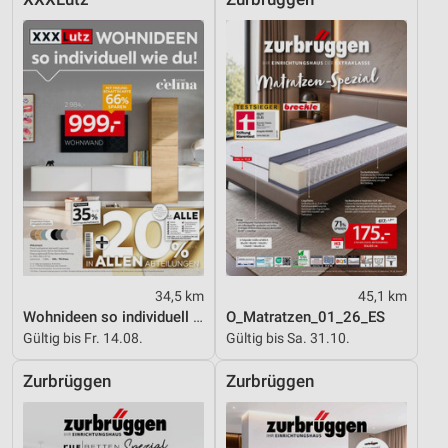
Entwicklung und Verbesserung der Angebote
Verwendung reduzierter Daten zur Auswahl von
Inhalten
IAB-Besonderheiten:
Verwendung genauer Standortdaten
Geräte anhand von aktiv angeforderten
Informationen identifizieren
Nicht-IAB-Verarbeitungszwecke:
Notwendig
Performance
34,5 km
45,1 km
Wohnideen so individuell wie du!
O_Matratzen_01_26_ES
Funktional
Gültig bis Fr. 14.08.
Gültig bis Sa. 31.10.
Werbung
Zurbrüggen
Zurbrüggen