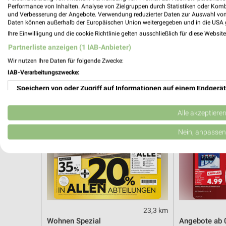
Angebote ab 08.08.
Angebote ab 
Performance von Inhalten. Analyse von Zielgruppen durch Statistiken oder Kom
Gültig bis Fr. 14.08.
Noch heute gül
und Verbesserung der Angebote. Verwendung reduzierter Daten zur Auswahl von
Daten können außerhalb der Europäischen Union weitergegeben und in die USA 
Ihre Einwilligung und die cookie Richtlinie gelten ausschließlich für diese Websit
XXXLutz
Kaufland
Partnerliste anzeigen (1 IAB-Anbieter)
Wir nutzen Ihre Daten für folgende Zwecke:
IAB-Verarbeitungszwecke:
Speichern von oder Zugriff auf Informationen auf einem Endgerät
Verwendung reduzierter Daten zur Auswahl von Werbeanzeigen
Alle akzeptiere
Erstellung von Profilen für personalisierte Werbung
Nein, anpassen
Verwendung von Profilen zur Auswahl personalisierter Werbung
Erstellung von Profilen zur Personalisierung von Inhalten
Verwendung von Profilen zur Auswahl personalisierter Inhalte
23,3 km
Messung der Werbeleistung
Wohnen Spezial
Angebote ab 