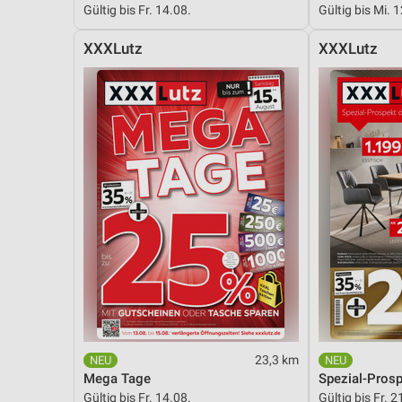
Gültig bis Fr. 14.08.
Gültig bis Mi. 
Messung der Performance von Inhalten
XXXLutz
XXXLutz
Analyse von Zielgruppen durch Statistiken oder Kombinationen 
Quellen
Entwicklung und Verbesserung der Angebote
Verwendung reduzierter Daten zur Auswahl von Inhalten
IAB-Besonderheiten:
Verwendung genauer Standortdaten
Geräte anhand von aktiv angeforderten Informationen identifizie
Nicht-IAB-Verarbeitungszwecke:
Notwendig
Performance
23,3 km
Funktional
Mega Tage
Spezial-Pros
Gültig bis Fr. 14.08.
Gültig bis Fr. 2
Werbung