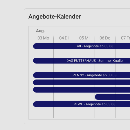
Angebote-Kalender
Aug.
03
Mo
04
Di
05
Mi
06
Do
07
F
Lidl - Angebote ab 03.08.
DAS FUTTERHAUS - Sommer Knaller
PENNY - Angebote ab 03.08.
REWE - Angebote ab 03.08.