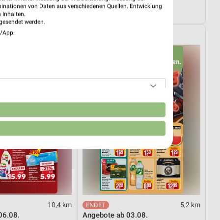
03.08.
Dieter Knoll
binationen von Daten aus verschiedenen Quellen. Entwicklung
tig
Gültig bis Fr. 14.08.
 Inhalten.
gesendet werden.
e/App.
REWE
n
10,4 km
5,2 km
06.08.
Angebote ab 03.08.