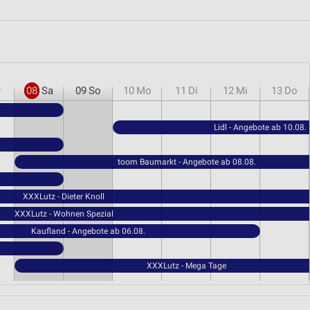
r
08
Sa
09
So
10
Mo
11
Di
12
Mi
13
Do
Lidl - Angebote ab 10.08.
toom Baumarkt - Angebote ab 08.08.
XXXLutz - Dieter Knoll
XXXLutz - Wohnen Spezial
Kaufland - Angebote ab 06.08.
XXXLutz - Mega Tage