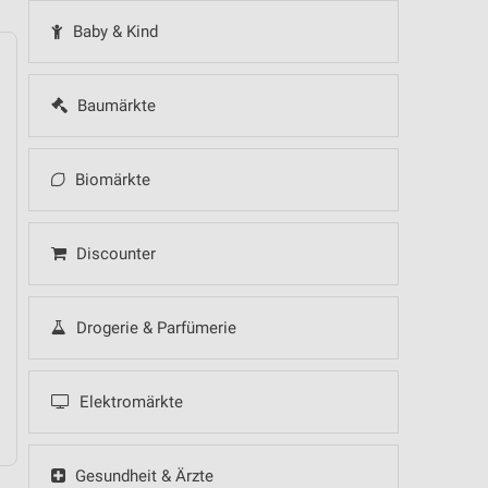
Baby & Kind
Baumärkte
14
Fr
15
Sa
16
So
17
Mo
18
Di
19
Mi
Biomärkte
Discounter
Drogerie & Parfümerie
Elektromärkte
Gesundheit & Ärzte