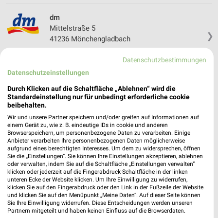
dm
Mittelstraße 5
❯
41236 Mönchengladbach
501,51 km
Datenschutzbestimmungen
Datenschutzeinstellungen
Drogerie & Parfümerie Angebote für
Durch Klicken auf die Schaltfläche „Ablehnen“ wird die
Korschenbroich und Umgebung
Standardeinstellung nur für unbedingt erforderliche cookie
beibehalten.
7 Prospekte
Wir und unsere Partner speichern und/oder greifen auf Informationen auf
einem Gerät zu, wie z. B. eindeutige IDs in cookie und anderen
Browserspeichern, um personenbezogene Daten zu verarbeiten. Einige
Müller
Müller
Anbieter verarbeiten Ihre personenbezogenen Daten möglicherweise
aufgrund eines berechtigten Interesses. Um dem zu widersprechen, öffnen
Sie die „Einstellungen“. Sie können Ihre Einstellungen akzeptieren, ablehnen
oder verwalten, indem Sie auf die Schaltfläche „Einstellungen verwalten“
klicken oder jederzeit auf die Fingerabdruck-Schaltfläche in der linken
unteren Ecke der Website klicken. Um Ihre Einwilligung zu widerrufen,
klicken Sie auf den Fingerabdruck oder den Link in der Fußzeile der Website
und klicken Sie auf den Menüpunkt „Meine Daten“. Auf dieser Seite können
Sie Ihre Einwilligung widerrufen. Diese Entscheidungen werden unseren
Partnern mitgeteilt und haben keinen Einfluss auf die Browserdaten.