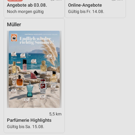
Angebote ab 03.08.
Online-Angebote
Verwendung reduzierter Daten zur Auswahl von
Noch morgen gültig
Gültig bis Fr. 14.08.
Inhalten
IAB-Besonderheiten:
Müller
Verwendung genauer Standortdaten
Geräte anhand von aktiv angeforderten
Informationen identifizieren
Nicht-IAB-Verarbeitungszwecke:
Notwendig
Performance
Funktional
Werbung
5,5 km
Parfümerie Highlights
Gültig bis Sa. 15.08.