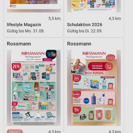
Erstellung von Profilen für personalisierte
Werbung
5,5 km
4,3 km
lifestyle Magazin
Schulaktion 2026
Verwendung von Profilen zur Auswahl
Gültig bis Mo. 31.08.
Gültig bis Di. 22.09.
personalisierter Werbung
Rossmann
Rossmann
Erstellung von Profilen zur Personalisierung
von Inhalten
Verwendung von Profilen zur Auswahl
personalisierter Inhalte
Messung der Werbeleistung
Messung der Performance von Inhalten
Analyse von Zielgruppen durch Statistiken oder
Kombinationen von Daten aus verschiedenen
Quellen
Entwicklung und Verbesserung der Angebote
4,3 km
4,3 km