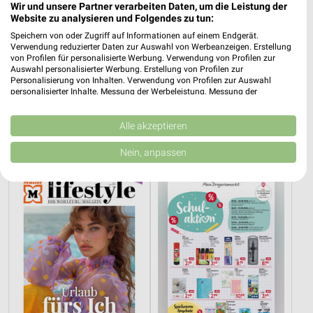
Wir und unsere Partner verarbeiten Daten, um die Leistung der
Website zu analysieren und Folgendes zu tun:
Speichern von oder Zugriff auf Informationen auf einem Endgerät.
Verwendung reduzierter Daten zur Auswahl von Werbeanzeigen. Erstellung
von Profilen für personalisierte Werbung. Verwendung von Profilen zur
Auswahl personalisierter Werbung. Erstellung von Profilen zur
Personalisierung von Inhalten. Verwendung von Profilen zur Auswahl
5,5 km
5,5 km
personalisierter Inhalte. Messung der Werbeleistung. Messung der
Performance von Inhalten. Analyse von Zielgruppen durch Statistiken oder
Taschenbücher
Angebote ab 03.08.
Kombinationen von Daten aus verschiedenen Quellen. Entwicklung und
Gültig bis Mi. 30.09.
Gültig bis Sa. 08.08.
Verbesserung der Angebote. Verwendung reduzierter Daten zur Auswahl
Alle akzeptieren
von Inhalten.
Daten können außerhalb der Europäischen Union weitergegeben und in die
Müller
Rossmann
Nein, anpassen
USA gesendet werden.
Ihre Einwilligung und die cookie Richtlinie gelten ausschließlich für diese
Website/App.
Partnerliste anzeigen (1 IAB-Anbieter)
Wir nutzen Ihre Daten für folgende Zwecke:
IAB-Verarbeitungszwecke:
Speichern von oder Zugriff auf Informationen
auf einem Endgerät
Verwendung reduzierter Daten zur Auswahl von
Werbeanzeigen