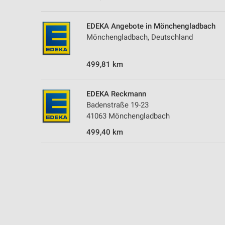
Messung der Performance von Inhalten
EDEKA Angebote in Mönchengladbach
Analyse von Zielgruppen durch Statistiken oder Kombinationen 
Quellen
Mönchengladbach, Deutschland
Entwicklung und Verbesserung der Angebote
499,81 km
Verwendung reduzierter Daten zur Auswahl von Inhalten
EDEKA Reckmann
IAB-Besonderheiten:
Badenstraße 19-23
Verwendung genauer Standortdaten
41063 Mönchengladbach
Geräte anhand von aktiv angeforderten Informationen identifizie
499,40 km
Nicht-IAB-Verarbeitungszwecke:
Notwendig
Performance
Funktional
Werbung