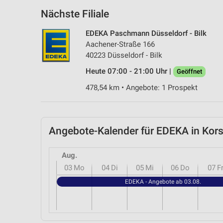
Nächste Filiale
EDEKA Paschmann Düsseldorf - Bilk
Aachener-Straße 166
40223 Düsseldorf - Bilk
Heute 07:00 - 21:00 Uhr |
Geöffnet
478,54 km • Angebote: 1 Prospekt
Angebote-Kalender für EDEKA in Ko
Aug.
03
Mo
04
Di
05
Mi
06
Do
07
F
EDEKA - Angebote ab 03.08.