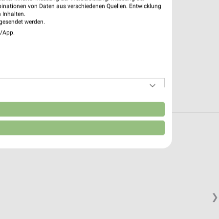
binationen von Daten aus verschiedenen Quellen. Entwicklung
 Inhalten.
gesendet werden.
e/App.
n
en in und um Korschenbroich
❯