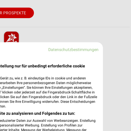
R PROSPEKTE
Datenschutzbestimmungen
pekte & Angebote App
– mit der kostenlosen weekli App für iOS & Android.
tellung nur für unbedingt erforderliche cookie
e Angebote
erät zu, wie z. B. eindeutige IDs in cookie und anderen
ieblingshändler
verarbeiten Ihre personenbezogenen Daten möglicherweise
„Einstellungen“. Sie können Ihre Einstellungen akzeptieren,
htigungen bei neuen Prospekten
 klicken oder jederzeit auf die Fingerabdruck-Schaltfläche in
 Einkauf stressfrei planen
klicken Sie auf den Fingerabdruck oder den Link in der Fußzeile
önnen Sie Ihre Einwilligung widerrufen. Diese Entscheidungen
 App jetzt laden oder QR-Code scannen.
ten.
ite zu analysieren und Folgendes zu tun:
reduzierter Daten zur Auswahl von Werbeanzeigen. Erstellung
ersonalisierter Werbung. Erstellung von Profilen zur
ierter Inhalte. Messung der Werbeleistung. Messung der