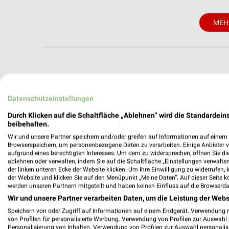
MEH
weekli - Pros
Datenschutzeinstellungen
Alle EDEKA Angebote immer griffbereit 
Durch Klicken auf die Schaltfläche „Ablehnen“ wird die Standardeins
beibehalten.
✔
Standortgenau
Wir und unsere Partner speichern und/oder greifen auf Informationen auf einem G
✔
Folge deinem L
Browserspeichern, um personenbezogene Daten zu verarbeiten. Einige Anbieter 
aufgrund eines berechtigten Interesses. Um dem zu widersprechen, öffnen Sie die 
✔
Push-Benachric
ablehnen oder verwalten, indem Sie auf die Schaltfläche „Einstellungen verwalten“
✔
Einkaufsliste -
der linken unteren Ecke der Website klicken. Um Ihre Einwilligung zu widerrufen, 
der Website und klicken Sie auf den Menüpunkt „Meine Daten“. Auf dieser Seite k
Nutze weekli auch mobil –
werden unseren Partnern mitgeteilt und haben keinen Einfluss auf die Browserda
Wir und unsere Partner verarbeiten Daten, um die Leistung der Webs
Speichern von oder Zugriff auf Informationen auf einem Endgerät. Verwendung 
von Profilen für personalisierte Werbung. Verwendung von Profilen zur Auswahl p
Personalisierung von Inhalten. Verwendung von Profilen zur Auswahl personalis