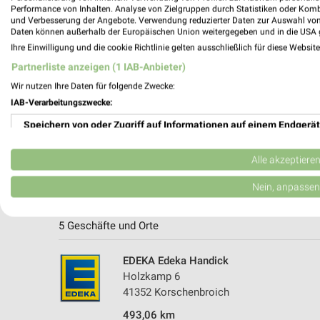
Performance von Inhalten. Analyse von Zielgruppen durch Statistiken oder Kom
und Verbesserung der Angebote. Verwendung reduzierter Daten zur Auswahl von
Daten können außerhalb der Europäischen Union weitergegeben und in die USA 
Ihre Einwilligung und die cookie Richtlinie gelten ausschließlich für diese Websit
Partnerliste anzeigen (1 IAB-Anbieter)
Wir nutzen Ihre Daten für folgende Zwecke:
IAB-Verarbeitungszwecke:
Speichern von oder Zugriff auf Informationen auf einem Endgerät
Verwendung reduzierter Daten zur Auswahl von Werbeanzeigen
Alle akzeptiere
Erstellung von Profilen für personalisierte Werbung
Nein, anpassen
Weitere EDEKA Geschäfte mit Angebot
Verwendung von Profilen zur Auswahl personalisierter Werbung
5 Geschäfte und Orte
Erstellung von Profilen zur Personalisierung von Inhalten
EDEKA Edeka Handick
Verwendung von Profilen zur Auswahl personalisierter Inhalte
Holzkamp 6
41352 Korschenbroich
Messung der Werbeleistung
493,06 km