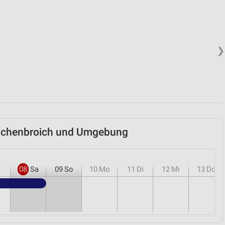
❯
rschenbroich und Umgebung
r
08
Sa
09
So
10
Mo
11
Di
12
Mi
13
Do