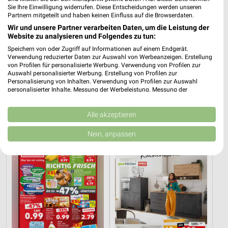
Sie Ihre Einwilligung widerrufen. Diese Entscheidungen werden unseren
Partnern mitgeteilt und haben keinen Einfluss auf die Browserdaten.
Wir und unsere Partner verarbeiten Daten, um die Leistung der
Website zu analysieren und Folgendes zu tun:
Speichern von oder Zugriff auf Informationen auf einem Endgerät.
Verwendung reduzierter Daten zur Auswahl von Werbeanzeigen. Erstellung
von Profilen für personalisierte Werbung. Verwendung von Profilen zur
Auswahl personalisierter Werbung. Erstellung von Profilen zur
40,1 km
40,1 km
Personalisierung von Inhalten. Verwendung von Profilen zur Auswahl
Dieter Knoll
Wohnen Spezial
personalisierter Inhalte. Messung der Werbeleistung. Messung der
Performance von Inhalten. Analyse von Zielgruppen durch Statistiken oder
Gültig bis Fr. 14.08.
Gültig bis Fr. 14.08.
Kombinationen von Daten aus verschiedenen Quellen. Entwicklung und
Verbesserung der Angebote. Verwendung reduzierter Daten zur Auswahl
Alle akzeptieren
Kaufland
Zurbrüggen
von Inhalten.
Daten können außerhalb der Europäischen Union weitergegeben und in die
Nein, anpassen
USA gesendet werden.
Ihre Einwilligung und die cookie Richtlinie gelten ausschließlich für diese
Website/App.
Partnerliste anzeigen (1 IAB-Anbieter)
Wir nutzen Ihre Daten für folgende Zwecke:
IAB-Verarbeitungszwecke:
Speichern von oder Zugriff auf Informationen
auf einem Endgerät