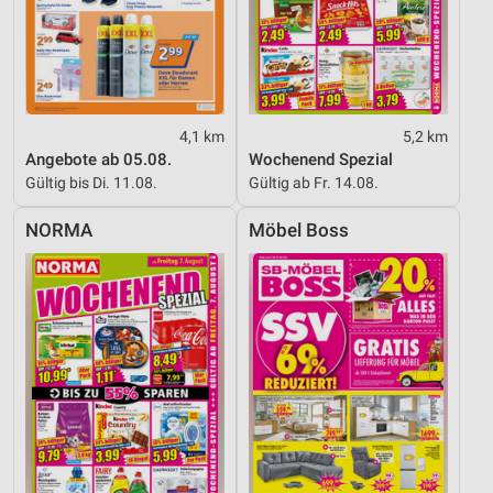
4,1 km
5,2 km
Angebote ab 05.08.
Wochenend Spezial
Gültig bis Di. 11.08.
Gültig ab Fr. 14.08.
NORMA
Möbel Boss