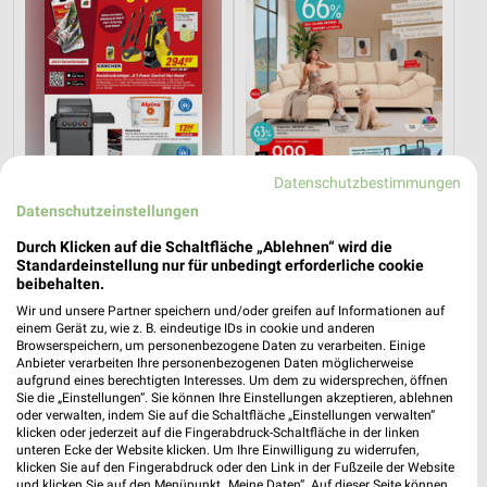
Datenschutzbestimmungen
Datenschutzeinstellungen
4,2 km
61,3 km
Durch Klicken auf die Schaltfläche „Ablehnen“ wird die
Angebote ab 01.08.
Angebote ab 11.07.
Standardeinstellung nur für unbedingt erforderliche cookie
Noch morgen gültig
Gültig bis Sa. 08.08.
beibehalten.
Wir und unsere Partner speichern und/oder greifen auf Informationen auf
XXXLutz
XXXLutz
einem Gerät zu, wie z. B. eindeutige IDs in cookie und anderen
Browserspeichern, um personenbezogene Daten zu verarbeiten. Einige
Anbieter verarbeiten Ihre personenbezogenen Daten möglicherweise
aufgrund eines berechtigten Interesses. Um dem zu widersprechen, öffnen
Sie die „Einstellungen“. Sie können Ihre Einstellungen akzeptieren, ablehnen
oder verwalten, indem Sie auf die Schaltfläche „Einstellungen verwalten“
klicken oder jederzeit auf die Fingerabdruck-Schaltfläche in der linken
unteren Ecke der Website klicken. Um Ihre Einwilligung zu widerrufen,
klicken Sie auf den Fingerabdruck oder den Link in der Fußzeile der Website
und klicken Sie auf den Menüpunkt „Meine Daten“. Auf dieser Seite können