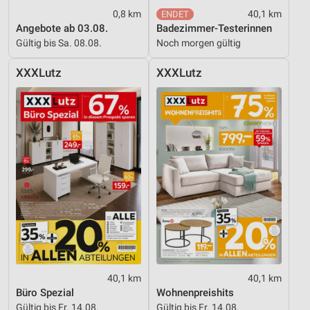
0,8 km
40,1 km
Entwicklung und Verbesserung der Angebote
Angebote ab 03.08.
Badezimmer-Testerinnen
Gültig bis Sa. 08.08.
Noch morgen gültig
Verwendung reduzierter Daten zur Auswahl von
Inhalten
XXXLutz
XXXLutz
IAB-Besonderheiten:
Verwendung genauer Standortdaten
Geräte anhand von aktiv angeforderten
Informationen identifizieren
Nicht-IAB-Verarbeitungszwecke:
Notwendig
Performance
Funktional
Werbung
40,1 km
40,1 km
Büro Spezial
Wohnenpreishits
Gültig bis Fr. 14.08.
Gültig bis Fr. 14.08.