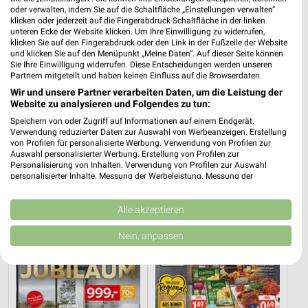
oder verwalten, indem Sie auf die Schaltfläche „Einstellungen verwalten“
klicken oder jederzeit auf die Fingerabdruck-Schaltfläche in der linken
unteren Ecke der Website klicken. Um Ihre Einwilligung zu widerrufen,
klicken Sie auf den Fingerabdruck oder den Link in der Fußzeile der Website
und klicken Sie auf den Menüpunkt „Meine Daten“. Auf dieser Seite können
Sie Ihre Einwilligung widerrufen. Diese Entscheidungen werden unseren
Partnern mitgeteilt und haben keinen Einfluss auf die Browserdaten.
Wir und unsere Partner verarbeiten Daten, um die Leistung der
Website zu analysieren und Folgendes zu tun:
Speichern von oder Zugriff auf Informationen auf einem Endgerät.
Verwendung reduzierter Daten zur Auswahl von Werbeanzeigen. Erstellung
von Profilen für personalisierte Werbung. Verwendung von Profilen zur
Auswahl personalisierter Werbung. Erstellung von Profilen zur
36,9 km
36,9 km
Personalisierung von Inhalten. Verwendung von Profilen zur Auswahl
Büro Spezial
Wohnenpreishits
personalisierter Inhalte. Messung der Werbeleistung. Messung der
Performance von Inhalten. Analyse von Zielgruppen durch Statistiken oder
Gültig bis Fr. 14.08.
Gültig bis Fr. 14.08.
Kombinationen von Daten aus verschiedenen Quellen. Entwicklung und
Verbesserung der Angebote. Verwendung reduzierter Daten zur Auswahl
Alle akzeptieren
XXXLutz
EDEKA
von Inhalten.
Daten können außerhalb der Europäischen Union weitergegeben und in die
Nein, anpassen
USA gesendet werden.
Ihre Einwilligung und die cookie Richtlinie gelten ausschließlich für diese
Website/App.
Partnerliste anzeigen (1 IAB-Anbieter)
Wir nutzen Ihre Daten für folgende Zwecke: