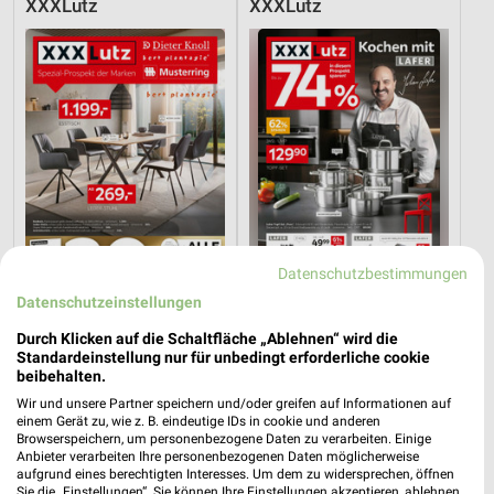
XXXLutz
XXXLutz
Datenschutzbestimmungen
Datenschutzeinstellungen
36,9 km
36,9 km
Durch Klicken auf die Schaltfläche „Ablehnen“ wird die
Spezial-Prospekt der Marken
Angebote ab 08.08.
Standardeinstellung nur für unbedingt erforderliche cookie
beibehalten.
Gültig bis Fr. 21.08.
Gültig bis Fr. 14.08.
Wir und unsere Partner speichern und/oder greifen auf Informationen auf
einem Gerät zu, wie z. B. eindeutige IDs in cookie und anderen
XXXLutz
XXXLutz
Browserspeichern, um personenbezogene Daten zu verarbeiten. Einige
Anbieter verarbeiten Ihre personenbezogenen Daten möglicherweise
aufgrund eines berechtigten Interesses. Um dem zu widersprechen, öffnen
Sie die „Einstellungen“. Sie können Ihre Einstellungen akzeptieren, ablehnen